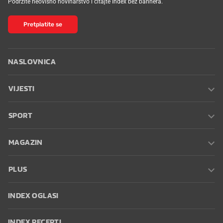
Podržite neovisno novinarstvo i čitajte Index bez bannera.
Pretplatite se
NASLOVNICA
VIJESTI
SPORT
MAGAZIN
PLUS
INDEX OGLASI
INDEX RECEPTI