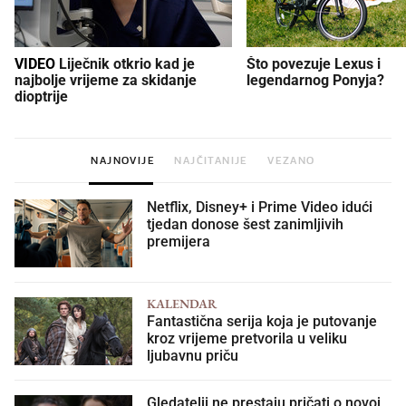
VIDEO
Liječnik otkrio kad je
Što povezuje Lexus i
najbolje vrijeme za skidanje
legendarnog Ponyja?
dioptrije
NAJNOVIJE
NAJČITANIJE
VEZANO
Netflix, Disney+ i Prime Video idući
tjedan donose šest zanimljivih
premijera
KALENDAR
Fantastična serija koja je putovanje
kroz vrijeme pretvorila u veliku
ljubavnu priču
Gledatelji ne prestaju pričati o novoj