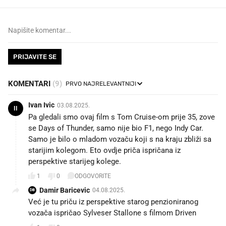
PRIJAVITE SE
KOMENTARI
(9)
Ivan Ivic
03.08.2025.
II
Pa gledali smo ovaj film s Tom Cruise-om prije 35, zove
se Days of Thunder, samo nije bio F1, nego Indy Car.
Samo je bilo o mladom vozaču koji s na kraju zbliži sa
starijim kolegom. Eto ovdje priča ispričana iz
perspektive starijeg kolege.
1
0
ODGOVORITE
Damir Baricevic
04.08.2025.
DB
Već je tu priču iz perspektive starog penzioniranog
vozača ispričao Sylveser Stallone s filmom Driven