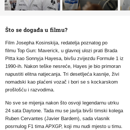
Što se događa u filmu?
Film Josepha Kosinskija, redatelja poznatog po
filmu Top Gun: Maverick, u glavnoj ulozi prati Brada
Pitta kao Sonnyja Hayesa, bivšu zvijezdu Formule 1 iz
1990-ih. Nakon teške nesreće, Hayes je bio primoran
napustiti elitna natjecanja. Tri desetljeća kasnije, živi
nomadski kao plaćeni vozač i bori se s kockarskom
prošlošću i razvodima.
No sve se mijenja nakon što osvoji legendarnu utrku
24 sata Daytone. Tada mu se javlja bivši timski kolega
Ruben Cervantes (Javier Bardem), sada vlasnik
posrnulog F1 tima APXGP, koji mu nudi mjesto u timu.