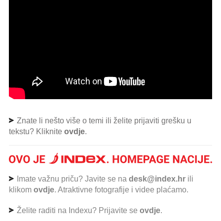
Znate li nešto više o temi ili želite prijaviti grešku u
tekstu? Kliknite
ovdje
.
Imate važnu priču? Javite se na
desk@index.hr
ili
klikom
ovdje
. Atraktivne fotografije i videe plaćamo.
Želite raditi na Indexu? Prijavite se
ovdje
.