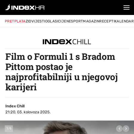
PRETPLATA
ZID
VIJESTI
OGLASI
CIJENE
SPORT
MAGAZIN
RECEPTI
KALENDAR
Film o Formuli 1 s Bradom
Pittom postao je
najprofitabilniji u njegovoj
karijeri
Index Chill
21:20, 03. kolovoza 2025.
1
/
6