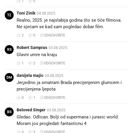
1
0
Toni Zinik
04.08.2025.
TZ
Realno, 2025. je najslabija godina što se tiče filmova.
Ne sjećam se kad sam pogledao dobar film.
2
0
ODGOVORITE
Robert Sampras
03.08.2025.
RS
Glavni umre na kraju
1
2
ODGOVORITE
danijela majic
04.08.2025.
DM
Jer,jedino ja smatram Brada precijenjenim glumcem i
precijenjena ljepota
0
1
ODGOVORITE
Beloved Singer
03.08.2025.
BS
Gledao. Odlican. Bolji od supermana i jurasic world.
Moram jos progledati fantasticnu 4
0
3
ODGOVORITE