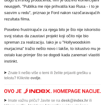
ulogu izvršnog producenta, film je doživio komercijalni
neuspjeh. "Publika me nije prihvatila kao Rusa - i to je
sasvim u redu", priznao je Ford nakon razočaravajućih
rezultata filma.
Posebno frustrirajuće za njega bilo je što nije iskoristio
svoj status da zaustavi projekt koji očito nije bio
spreman za realizaciju. Iako je u "Hollywoodskim
murjacima" tražio nešto novo i lakše, to iskustvo mu je
ostalo kao primjer što se dogodi kada zanemari vlastiti
instinkt.
Znate li nešto više o temi ili želite prijaviti grešku u
tekstu? Kliknite
ovdje
.
Imate važnu priču? Javite se na
desk@index.hr
ili