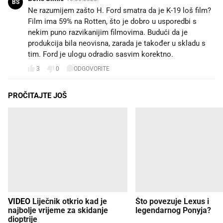
BŠ
Ne razumijem zašto H. Ford smatra da je K-19 loš film?
Film ima 59% na Rotten, što je dobro u usporedbi s
nekim puno razvikanijim filmovima. Budući da je
produkcija bila neovisna, zarada je također u skladu s
tim. Ford je ulogu odradio sasvim korektno.
3
0
ODGOVORITE
PROČITAJTE JOŠ
VIDEO
Liječnik otkrio kad je
Što povezuje Lexus i
najbolje vrijeme za skidanje
legendarnog Ponyja?
dioptrije