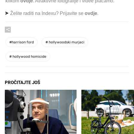
klikom
ovdje
. Atraktivne fotografije i videe plaćamo.
Želite raditi na Indexu? Prijavite se
ovdje
.
#
harrison ford
#
hollywoodski murjaci
#
hollywood homicide
PROČITAJTE JOŠ