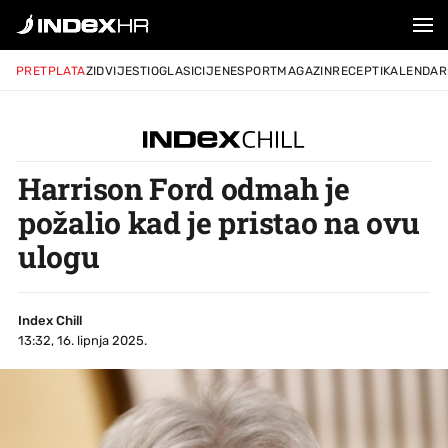
PRETPLATA
ZID
VIJESTI
OGLASI
CIJENE
SPORT
MAGAZIN
RECEPTI
KALENDAR
Harrison Ford odmah je
požalio kad je pristao na ovu
ulogu
Index Chill
13:32, 16. lipnja 2025.