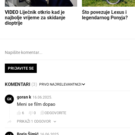
VIDEO
Liječnik otkrio kad je
Što povezuje Lexus i
najbolje vrijeme za skidanje
legendarnog Ponyja?
dioptrije
PRIJAVITE SE
KOMENTARI
(3)
goran k
16.06.2025.
GK
Meni se film dopao
6
0
ODGOVORITE
PRIKAŽI 1 ODGOVOR
Boris Šimić
16.06.2025.