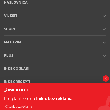
NASLOVNICA
VIJESTI
SPORT
MAGAZIN
PLUS
INDEX OGLASI
INDEX RECEPTI
INFO
Pretplatite se na
Index bez reklama
Čitanje bez reklama
Oglašavanje
Zaposli se na Indexu
Kontakt
Impressum
Uvjeti