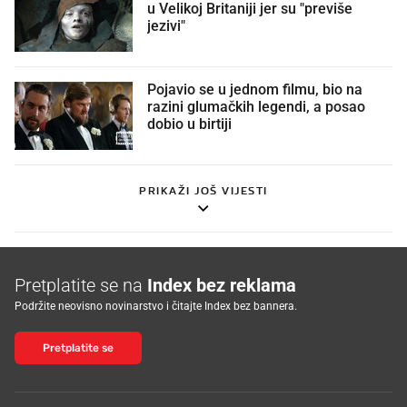
u Velikoj Britaniji jer su "previše
jezivi"
Pojavio se u jednom filmu, bio na
razini glumačkih legendi, a posao
dobio u birtiji
PRIKAŽI JOŠ VIJESTI
Pretplatite se na
Index bez reklama
Podržite neovisno novinarstvo i čitajte Index bez bannera.
Pretplatite se