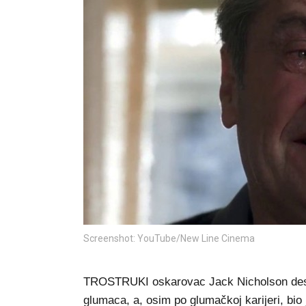
Screenshot: YouTube/New Line Cinema
TROSTRUKI oskarovac Jack Nicholson desetl
glumaca, a, osim po glumačkoj karijeri, bio