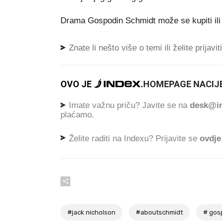
Drama Gospodin Schmidt može se kupiti ili
Znate li nešto više o temi ili želite prijavi
OVO JE
.
HOMEPAGE NACIJE
Imate važnu priču? Javite se na
desk@in
plaćamo.
Želite raditi na Indexu? Prijavite se
ovdje
#
jack nicholson
#
aboutschmidt
#
gosp