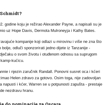
 Schmidt?
 godine koju je režirao Alexander Payne, a napisali su je
lumio uz Hope Davis, Dermota Mulroneyja i Kathy Bates.
avajuće kompanije koji odlazi u mirovinu i više ne zna što
bolje, odluči sponzorirati jedno dijete iz Tanzanije -
dječaku o svom životu i otuđenom odnosu sa suprugom
 kamp-kućicu.
nie i njezin zaručnik Randall. Ponovni susret oca i kćeri
 uzimao Helen zdravo za gotovo. Osim toga, nije zadovoljan
 napusti i kćer, Warren se u potpunosti zapušta - prestaje
 jede nezdravu hranu.
e do nominacije za Oscara