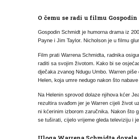
O čemu se radi u filmu Gospodin
Gospodin Schmidt je humorna drama iz 2002.
Payne i Jim Taylor. Nicholson je u filmu g
Film prati Warrena Schmidta, radnika osigur
raditi sa svojim životom. Kako bi se osjećao 
dječaka zvanog Ndugu Umbo. Warren piše 
Helen, koja umre nedugo nakon što nabave
Na Helenin sprovod dolaze njihova kćer Jean
rezultira svađom jer je Warren cijeli život
ni kćerinim izborom zaručnika. Nakon što ga
se tuširati, cijelo vrijeme gleda televiziju i
Uloga Warrena Schmidta dovela j