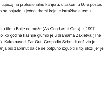
n utjecaj na profesionalnu karijeru, ulaskom u 60-e postao
o se pojavio u jednoj drami koja je istraživala temu
o u filmu Bolje ne može (As Good as It Gets) iz 1997.
koliko godina kasnije glumio je u dramama Zakletva (The
). Kako navodi Far Out, Gospodin Schmidt doživio je
ja bio zabrinut da će se potpuno izgubiti u toj ulozi jer je