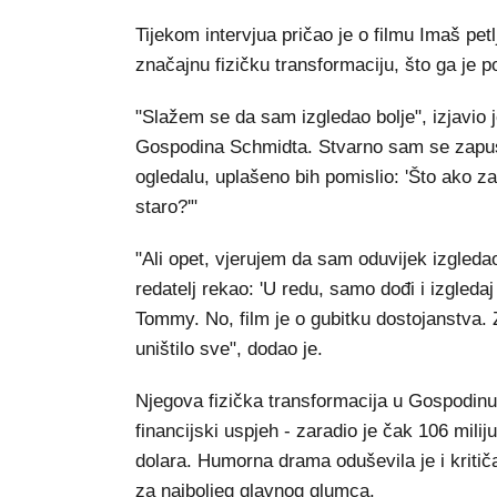
Tijekom intervjua pričao je o filmu Imaš pet
značajnu fizičku transformaciju, što ga je 
"Slažem se da sam izgledao bolje", izjavio
Gospodina Schmidta. Stvarno sam se zapust
ogledalu, uplašeno bih pomislio: 'Što ako z
staro?'"
"Ali opet, vjerujem da sam oduvijek izgleda
redatelj rekao: 'U redu, samo dođi i izgleda
Tommy. No, film je o gubitku dostojanstva. Za
uništilo sve", dodao je.
Njegova fizička transformacija u Gospodinu 
financijski uspjeh - zaradio je čak 106 mili
dolara. Humorna drama oduševila je i kritič
za najboljeg glavnog glumca.