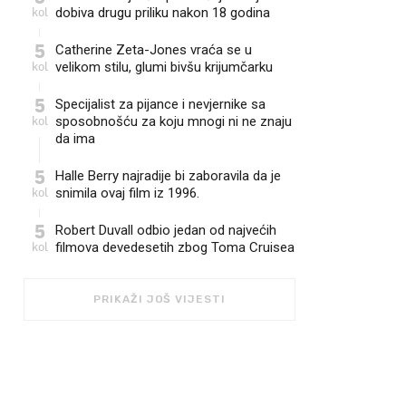
kol
dobiva drugu priliku nakon 18 godina
5
Catherine Zeta-Jones vraća se u
kol
velikom stilu, glumi bivšu krijumčarku
5
Specijalist za pijance i nevjernike sa
kol
sposobnošću za koju mnogi ni ne znaju
da ima
5
Halle Berry najradije bi zaboravila da je
kol
snimila ovaj film iz 1996.
5
Robert Duvall odbio jedan od najvećih
kol
filmova devedesetih zbog Toma Cruisea
PRIKAŽI JOŠ VIJESTI