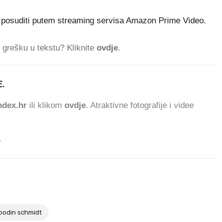
 posuditi putem streaming servisa Amazon Prime Video.
ti grešku u tekstu? Kliknite
ovdje
.
.
dex.hr
ili klikom
ovdje
. Atraktivne fotografije i videe
.
odin schmidt