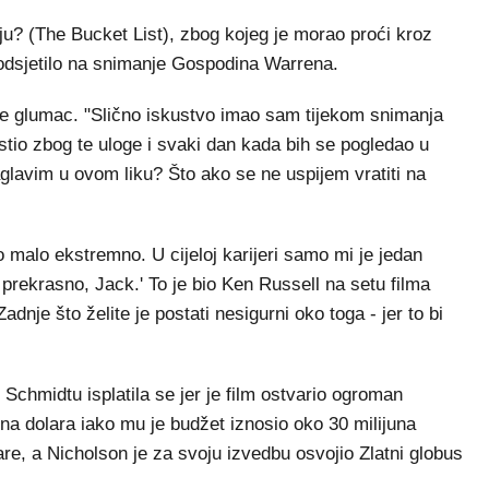
lju? (The Bucket List), zbog kojeg je morao proći kroz
podsjetilo na snimanje Gospodina Warrena.
 je glumac. "Slično iskustvo imao sam tijekom snimanja
io zbog te uloge i svaki dan kada bih se pogledao u
aglavim u ovom liku? Što ako se ne uspijem vratiti na
o malo ekstremno. U cijeloj karijeri samo mi je jedan
j prekrasno, Jack.' To je bio Ken Russell na setu filma
dnje što želite je postati nesigurni oko toga - jer to bi
Schmidtu isplatila se jer je film ostvario ogroman
juna dolara iako mu je budžet iznosio oko 30 milijuna
are, a Nicholson je za svoju izvedbu osvojio Zlatni globus