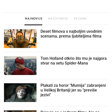
dioptrije
NAJNOVIJE
NAJČITANIJE
VEZANO
Deset filmova s najboljim uvodnim
scenama, prema ljubiteljima filma
Tom Holland otkrio što mu je najgora
stvar na setu Spider-Mana
Plakati za horor "Mumija" zabranjeni
u Velikoj Britaniji jer su "previše
jezivi"
Pojavio se u jednom filmu, bio na