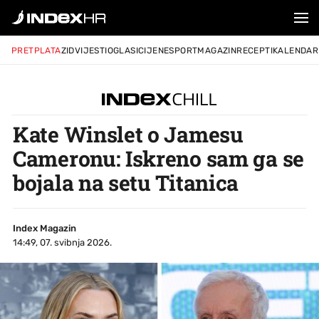
PRETPLATA
ZID
VIJESTI
OGLASI
CIJENE
SPORT
MAGAZIN
RECEPTI
KALENDAR
Kate Winslet o Jamesu
Cameronu: Iskreno sam ga se
bojala na setu Titanica
Index Magazin
14:49, 07. svibnja 2026.