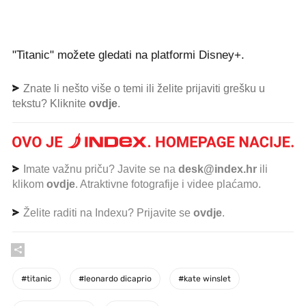
"Titanic" možete gledati na platformi Disney+.
Znate li nešto više o temi ili želite prijaviti grešku u
tekstu? Kliknite
ovdje
.
Imate važnu priču? Javite se na
desk@index.hr
ili
klikom
ovdje
. Atraktivne fotografije i videe plaćamo.
Želite raditi na Indexu? Prijavite se
ovdje
.
#
titanic
#
leonardo dicaprio
#
kate winslet