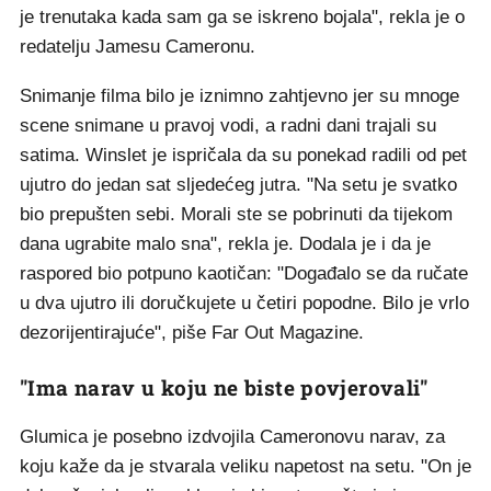
je trenutaka kada sam ga se iskreno bojala", rekla je o
redatelju Jamesu Cameronu.
Snimanje filma bilo je iznimno zahtjevno jer su mnoge
scene snimane u pravoj vodi, a radni dani trajali su
satima. Winslet je ispričala da su ponekad radili od pet
ujutro do jedan sat sljedećeg jutra. "Na setu je svatko
bio prepušten sebi. Morali ste se pobrinuti da tijekom
dana ugrabite malo sna", rekla je. Dodala je i da je
raspored bio potpuno kaotičan: "Događalo se da ručate
u dva ujutro ili doručkujete u četiri popodne. Bilo je vrlo
dezorijentirajuće", piše Far Out Magazine.
"Ima narav u koju ne biste povjerovali"
Glumica je posebno izdvojila Cameronovu narav, za
koju kaže da je stvarala veliku napetost na setu. "On je