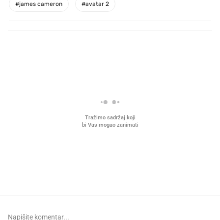
#
james cameron
#
avatar 2
PROČITAJTE JOŠ
VIDEO
Liječnik otkrio kad je
Što povezuje Lexus i
najbolje vrijeme za skidanje
legendarnog Ponyja?
dioptrije