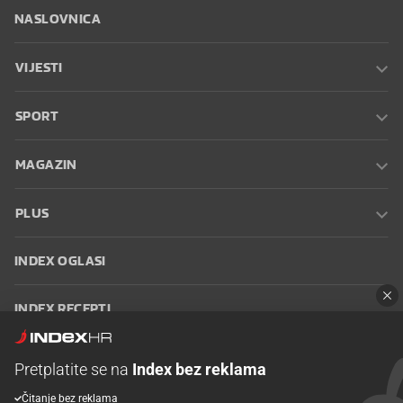
NASLOVNICA
VIJESTI
SPORT
MAGAZIN
PLUS
INDEX OGLASI
INDEX RECEPTI
INFO
Pretplatite se na
Index bez reklama
Čitanje bez reklama
Oglašavanje
Zaposli se na Indexu
Kontakt
Impressum
Uvjeti