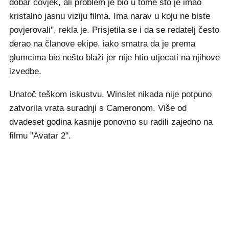
dobar čovjek, ali problem je bio u tome što je imao
kristalno jasnu viziju filma. Ima narav u koju ne biste
povjerovali", rekla je. Prisjetila se i da se redatelj često
derao na članove ekipe, iako smatra da je prema
glumcima bio nešto blaži jer nije htio utjecati na njihove
izvedbe.
Unatoč teškom iskustvu, Winslet nikada nije potpuno
zatvorila vrata suradnji s Cameronom. Više od
dvadeset godina kasnije ponovno su radili zajedno na
filmu "Avatar 2".