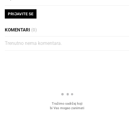
PRIJAVITE SE
KOMENTARI
(0)
Trenutno nema komentara.
PROČITAJTE JOŠ
VIDEO
Liječnik otkrio kad je
Što povezuje Lexus i
najbolje vrijeme za skidanje
legendarnog Ponyja?