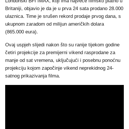
Londonski BFI IMAX, koji ima najveće filmsko platno u
Britaniji, objavio je da je u prva 24 sata prodano 28.000
ulaznica. Time je srušen rekord prodaje prvog dana, s
ukupnom zaradom od milijun američkih dolara
(865.000 eura).
Ovaj uspjeh slijedi nakon što su ranije tijekom godine
četiri projekcije za premijerni vikend rasprodane za
manje od sat vremena, uključujući i posebnu ponoćnu
projekciju kojom započinje vikend neprekidnog 24-
satnog prikazivanja filma.