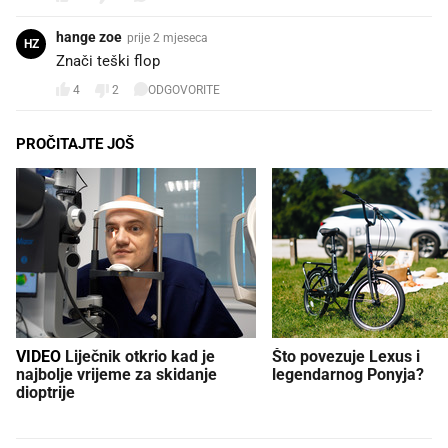
hange zoe
prije 2 mjeseca
HZ
Znači teški flop
4
2
ODGOVORITE
PROČITAJTE JOŠ
VIDEO
Liječnik otkrio kad je
Što povezuje Lexus i
najbolje vrijeme za skidanje
legendarnog Ponyja?
dioptrije