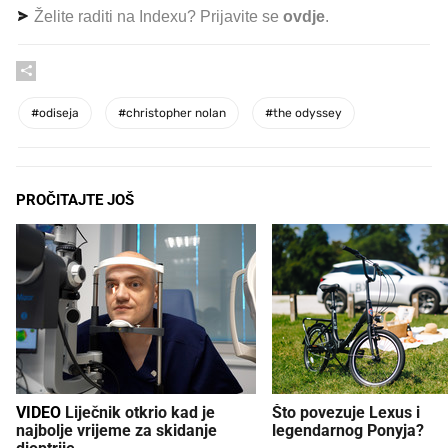
Želite raditi na Indexu? Prijavite se
ovdje
.
#
odiseja
#
christopher nolan
#
the odyssey
PROČITAJTE JOŠ
VIDEO
Liječnik otkrio kad je
Što povezuje Lexus i
najbolje vrijeme za skidanje
legendarnog Ponyja?