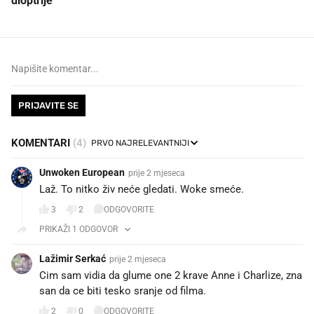
dioptrije
PRIJAVITE SE
KOMENTARI
(4)
Unwoken European
prije 2 mjeseca
Laž. To nitko živ neće gledati. Woke smeće.
3
2
ODGOVORITE
PRIKAŽI 1 ODGOVOR
Lažimir Serkać
prije 2 mjeseca
Cim sam vidia da glume one 2 krave Anne i Charlize, zna
san da ce biti tesko sranje od filma.
2
0
ODGOVORITE