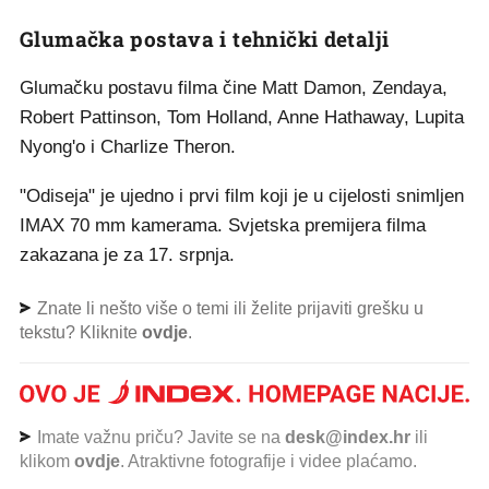
Glumačka postava i tehnički detalji
Glumačku postavu filma čine Matt Damon, Zendaya,
Robert Pattinson, Tom Holland, Anne Hathaway, Lupita
Nyong'o i Charlize Theron.
"Odiseja" je ujedno i prvi film koji je u cijelosti snimljen
IMAX 70 mm kamerama. Svjetska premijera filma
zakazana je za 17. srpnja.
Znate li nešto više o temi ili želite prijaviti grešku u
tekstu? Kliknite
ovdje
.
Imate važnu priču? Javite se na
desk@index.hr
ili
klikom
ovdje
. Atraktivne fotografije i videe plaćamo.