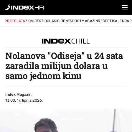
PRETPLATA
ZID
VIJESTI
OGLASI
CIJENE
SPORT
MAGAZIN
RECEPTI
KALENDAR
Nolanova "Odiseja" u 24 sata
zaradila milijun dolara u
samo jednom kinu
Index Magazin
13:00, 17. lipnja 2026.