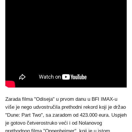
Zarada filma "Odiseja" u prvom danu u BFI IMAX-u
više je nego udvostručila prethodni rekord koji je držao
"Dune: Part Two", sa zaradom od 423.000 eura. Uspjeh
je gotovo četverostruko veći i od Nolanovog
prethodnog filma "Oppenheimer", koji je u istom