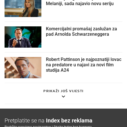
Melaniji, sada najavio novu seriju
Komercijalni promašaj zaslužan za
pad Arnolda Schwarzeneggera
Robert Pattinson je najpoznatiji lovac
na predatore u najavi za novi film
studija A24
PRIKAŽI JOŠ VIJESTI
Pretplatite se na
Index bez reklama
Podržite neovisno novinarstvo i čitajte Index bez bannera.