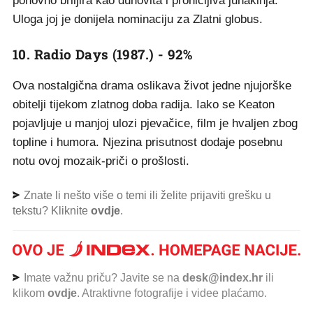
ponovno briljira kao duhovita i pronicljiva junakinja.
Uloga joj je donijela nominaciju za Zlatni globus.
10. Radio Days (1987.) - 92%
Ova nostalgična drama oslikava život jedne njujorške
obitelji tijekom zlatnog doba radija. Iako se Keaton
pojavljuje u manjoj ulozi pjevačice, film je hvaljen zbog
topline i humora. Njezina prisutnost dodaje posebnu
notu ovoj mozaik-priči o prošlosti.
Znate li nešto više o temi ili želite prijaviti grešku u
tekstu? Kliknite
ovdje
.
Imate važnu priču? Javite se na
desk@index.hr
ili
klikom
ovdje
. Atraktivne fotografije i videe plaćamo.