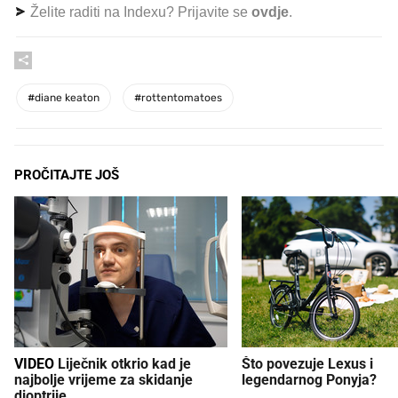
Želite raditi na Indexu? Prijavite se
ovdje
.
#
diane keaton
#
rottentomatoes
PROČITAJTE JOŠ
VIDEO
Liječnik otkrio kad je
Što povezuje Lexus i
najbolje vrijeme za skidanje
legendarnog Ponyja?
dioptrije