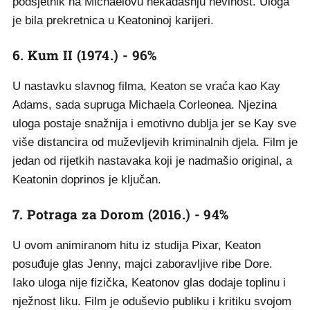
podsjetnik na Michaelovu nekadašnju nevinost. Uloga
je bila prekretnica u Keatoninoj karijeri.
6. Kum II (1974.) - 96%
U nastavku slavnog filma, Keaton se vraća kao Kay
Adams, sada supruga Michaela Corleonea. Njezina
uloga postaje snažnija i emotivno dublja jer se Kay sve
više distancira od muževljevih kriminalnih djela. Film je
jedan od rijetkih nastavaka koji je nadmašio original, a
Keatonin doprinos je ključan.
7. Potraga za Dorom (2016.) - 94%
U ovom animiranom hitu iz studija Pixar, Keaton
posuđuje glas Jenny, majci zaboravljive ribe Dore.
Iako uloga nije fizička, Keatonov glas dodaje toplinu i
nježnost liku. Film je oduševio publiku i kritiku svojom