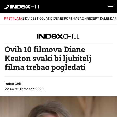
PRETPLATA
ZID
VIJESTI
OGLASI
CIJENE
SPORT
MAGAZIN
RECEPTI
KALENDAR
Ovih 10 filmova Diane
Keaton svaki bi ljubitelj
filma trebao pogledati
Index Chill
22:44, 11. listopada 2025.