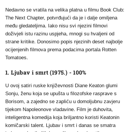
Nedavno se vratila na velika platna u filmu Book Club:
The Next Chapter, potvrđujući da je i dalje omiljena
među gledateljima. Iako nisu svi njezini filmovi
doživjeli istu razinu uspjeha, mnogi su hvaljeni od
strane kritike. Donosimo popis njezinih deset najbolje
ocijenjenih filmova prema podacima portala Rotten
Tomatoes.
1. Ljubav i smrt (1975.) - 100%
U ovoj satiri ruske književnosti Diane Keaton glumi
Sonju, ženu koja se upušta u filozofske rasprave s
Borisom, a zajedno se zapliću u domoljubnu zavjeru
tijekom Napoleonove vladavine. Film je duhovita,
inteligentna komedija koja briljantno koristi Keatonin
komičarski talent. Ljubav i smrt i danas se smatra