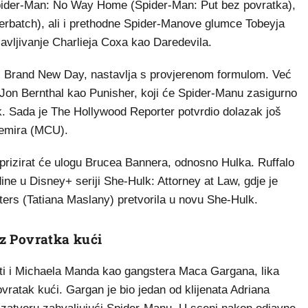
, Spider-Man: No Way Home (Spider-Man: Put bez povratka),
rbatch), ali i prethodne Spider-Manove glumce Tobeyja
avljivanje Charlieja Coxa kao Daredevila.
n: Brand New Day, nastavlja s provjerenom formulom. Već
ti Jon Bernthal kao Punisher, koji će Spider-Manu zasigurno
k. Sada je The Hollywood Reporter potvrdio dolazak još
vemira (MCU).
eprizirat će ulogu Brucea Bannera, odnosno Hulka. Ruffalo
ine u Disney+ seriji She-Hulk: Attorney at Law, gdje je
ters (Tatiana Maslany) pretvorila u novu She-Hulk.
iz Povratka kući
eti i Michaela Manda kao gangstera Maca Gargana, lika
ratak kući. Gargan je bio jedan od klijenata Adriana