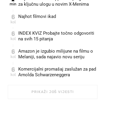
min
za ključnu ulogu u novim X-Menima
6
Najhot filmovi ikad
kol
6
INDEX KVIZ Probajte točno odgovoriti
kol
na svih 15 pitanja
6
Amazon je izgubio milijune na filmu o
kol
Melaniji, sada najavio novu seriju
6
Komercijalni promašaj zaslužan za pad
kol
Arnolda Schwarzeneggera
PRIKAŽI JOŠ VIJESTI