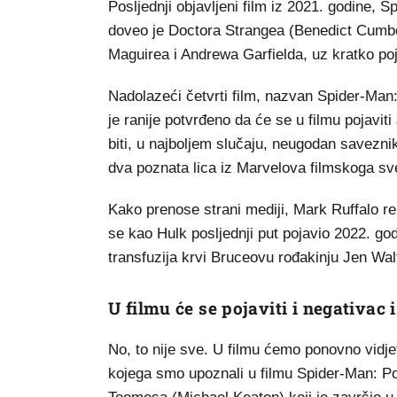
Posljednji objavljeni film iz 2021. godine
doveo je Doctora Strangea (Benedict Cumbe
Maguirea i Andrewa Garfielda, uz kratko poj
Nadolazeći četvrti film, nazvan Spider-Ma
je ranije potvrđeno da će se u filmu pojavi
biti, u najboljem slučaju, neugodan savezni
dva poznata lica iz Marvelova filmskoga s
Kako prenose strani mediji, Mark Ruffalo r
se kao Hulk posljednji put pojavio 2022. god
transfuzija krvi Bruceovu rođakinju Jen Wal
U filmu će se pojaviti i negativac 
No, to nije sve. U filmu ćemo ponovno vidj
kojega smo upoznali u filmu Spider-Man: Pov