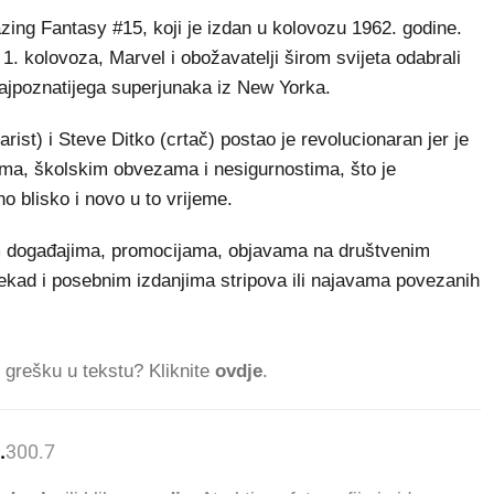
zing Fantasy #15, koji je izdan u kolovozu 1962. godine.
 1. kolovoza, Marvel i obožavatelji širom svijeta odabrali
ajpoznatijega superjunaka iz New Yorka.
arist) i Steve Ditko (crtač) postao je revolucionaran jer je
ma, školskim obvezama i nesigurnostima, što je
no blisko i novo u to vrijeme.
m događajima, promocijama, objavama na društvenim
ekad i posebnim izdanjima stripova ili najavama povezanih
ti grešku u tekstu? Kliknite
ovdje
.
.
300.700
ČITATELJA DANAS.