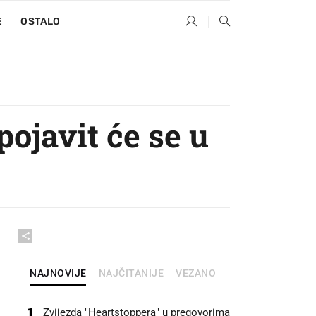
E
OSTALO
ojavit će se u
NAJNOVIJE
NAJČITANIJE
VEZANO
1
Zvijezda "Heartstoppera" u pregovorima