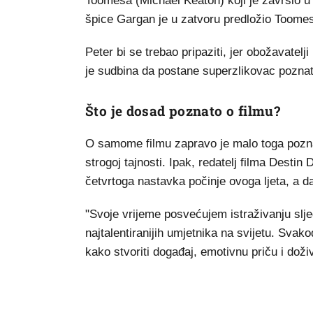
Toomesa (Michael Keaton) koji je završio u
špice Gargan je u zatvoru predložio Toome
Peter bi se trebao pripaziti, jer obožavatel
je sudbina da postane superzlikovac pozna
Što je dosad poznato o filmu?
O samome filmu zapravo je malo toga poznato
strogoj tajnosti. Ipak, redatelj filma Desti
četvrtoga nastavka počinje ovoga ljeta, a d
"Svoje vrijeme posvećujem istraživanju slj
najtalentiranijih umjetnika na svijetu. Svak
kako stvoriti događaj, emotivnu priču i doživ