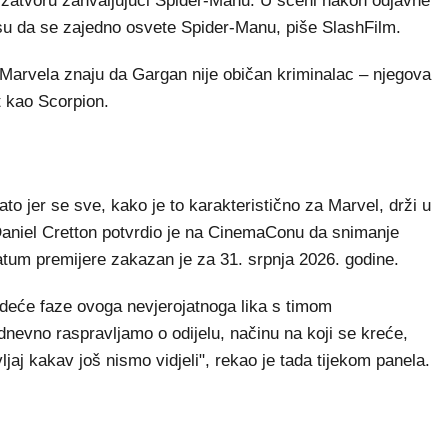
 zatvoru zahvaljujući Spider-Manu. U sceni nakon odjavne
su da se zajedno osvete Spider-Manu, piše SlashFilm.
ji Marvela znaju da Gargan nije običan kriminalac – njegova
t kao Scorpion.
 jer se sve, kako je to karakteristično za Marvel, drži u
n Daniel Cretton potvrdio je na CinemaConu da snimanje
atum premijere zakazan je za 31. srpnja 2026. godine.
edeće faze ovoga nevjerojatnoga lika s timom
odnevno raspravljamo o odijelu, načinu na koji se kreće,
ljaj kakav još nismo vidjeli", rekao je tada tijekom panela.