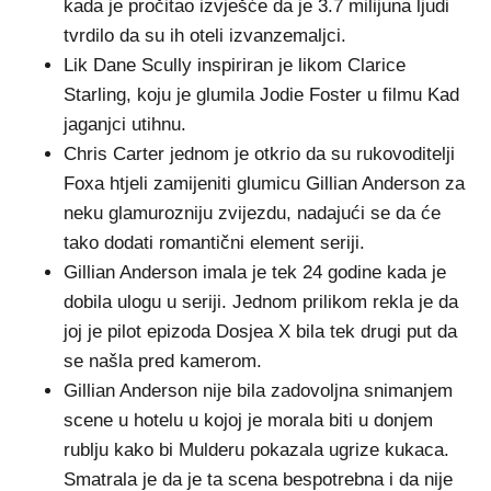
kada je pročitao izvješće da je 3.7 milijuna ljudi
tvrdilo da su ih oteli izvanzemaljci.
Lik Dane Scully inspiriran je likom Clarice
Starling, koju je glumila Jodie Foster u filmu Kad
jaganjci utihnu.
Chris Carter jednom je otkrio da su rukovoditelji
Foxa htjeli zamijeniti glumicu Gillian Anderson za
neku glamurozniju zvijezdu, nadajući se da će
tako dodati romantični element seriji.
Gillian Anderson imala je tek 24 godine kada je
dobila ulogu u seriji. Jednom prilikom rekla je da
joj je pilot epizoda Dosjea X bila tek drugi put da
se našla pred kamerom.
Gillian Anderson nije bila zadovoljna snimanjem
scene u hotelu u kojoj je morala biti u donjem
rublju kako bi Mulderu pokazala ugrize kukaca.
Smatrala je da je ta scena bespotrebna i da nije