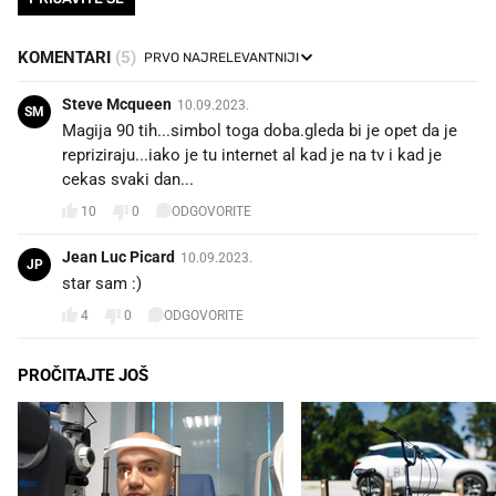
KOMENTARI
(5)
Steve Mcqueen
10.09.2023.
SM
Magija 90 tih...simbol toga doba.gleda bi je opet da je
repriziraju...iako je tu internet al kad je na tv i kad je
cekas svaki dan...
10
0
ODGOVORITE
Jean Luc Picard
10.09.2023.
JP
star sam :)
4
0
ODGOVORITE
PROČITAJTE JOŠ