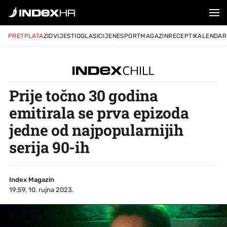
PRETPLATA
ZID
VIJESTI
OGLASI
CIJENE
SPORT
MAGAZIN
RECEPTI
KALENDAR
Prije točno 30 godina
emitirala se prva epizoda
jedne od najpopularnijih
serija 90-ih
Index Magazin
19:59, 10. rujna 2023.