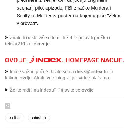
predmeta iz serije. Oni uključuju originalni
scenarij pilot epizode, FBI značke Muldera i
Scully te Mulderov poster na kojemu piše "želim
vjerovati".
Znate li nešto više o temi ili želite prijaviti grešku u
tekstu? Kliknite
ovdje
.
Imate važnu priču? Javite se na
desk@index.hr
ili
klikom
ovdje
. Atraktivne fotografije i videe plaćamo.
Želite raditi na Indexu? Prijavite se
ovdje
.
#
x files
#
dosjei x