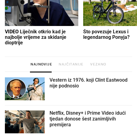
VIDEO
Liječnik otkrio kad je
Što povezuje Lexus i
najbolje vrijeme za skidanje
legendarnog Ponyja?
dioptrije
NAJNOVIJE
NAJČITANIJE
VEZANO
Vestern iz 1976. koji Clint Eastwood
nije podnosio
Netflix, Disney+ i Prime Video idući
tjedan donose šest zanimljivih
premijera