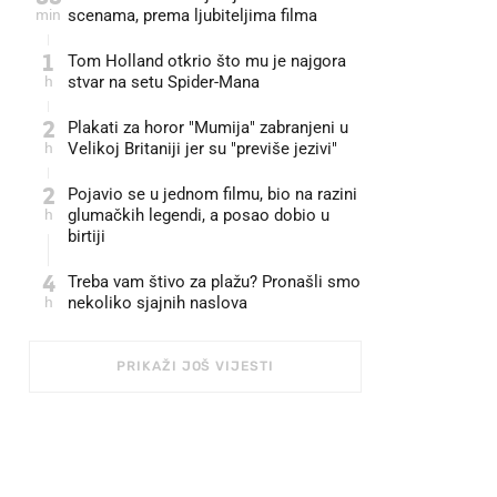
min
scenama, prema ljubiteljima filma
1
Tom Holland otkrio što mu je najgora
h
stvar na setu Spider-Mana
2
Plakati za horor "Mumija" zabranjeni u
h
Velikoj Britaniji jer su "previše jezivi"
2
Pojavio se u jednom filmu, bio na razini
h
glumačkih legendi, a posao dobio u
birtiji
4
Treba vam štivo za plažu? Pronašli smo
h
nekoliko sjajnih naslova
PRIKAŽI JOŠ VIJESTI