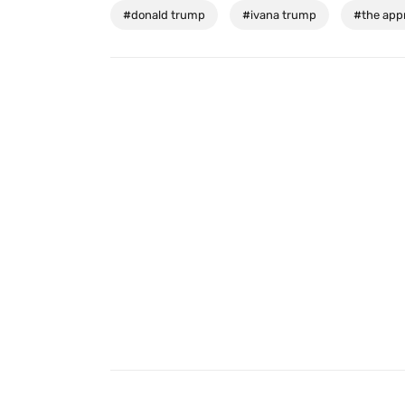
#
donald trump
#
ivana trump
#
the app