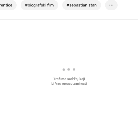
rentice
#
biografski film
#
sebastian stan
Tražimo sadržaj koji
bi Vas mogao zanimati