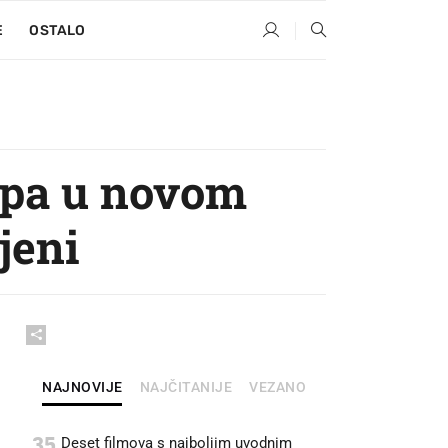
E
OSTALO
mpa u novom
jeni
NAJNOVIJE
NAJČITANIJE
VEZANO
35
Deset filmova s najboljim uvodnim