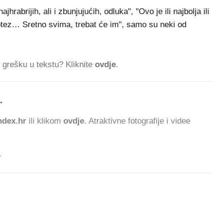
rabrijih, ali i zbunjujućih, odluka", "Ovo je ili najbolja ili
 potez… Sretno svima, trebat će im", samo su neki od
ti grešku u tekstu? Kliknite
ovdje
.
.
704.069
dex.hr
ili klikom
ovdje
. Atraktivne fotografije i videe
.