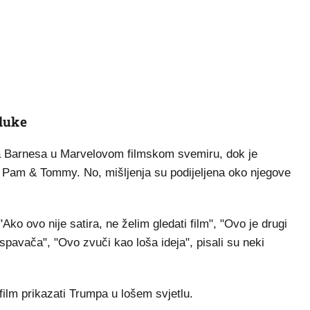
luke
a Barnesa u Marvelovom filmskom svemiru, dok je
i Pam & Tommy. No, mišljenja su podijeljena oko njegove
Ako ovo nije satira, ne želim gledati film", "Ovo je drugi
pavača", "Ovo zvuči kao loša ideja", pisali su neki
će film prikazati Trumpa u lošem svjetlu.