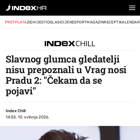
PRETPLATA
ZID
VIJESTI
OGLASI
CIJENE
SPORT
MAGAZIN
RECEPTI
KALENDAR
Slavnog glumca gledatelji
nisu prepoznali u Vrag nosi
Pradu 2: "Čekam da se
pojavi"
Index Chill
14:55, 10. svibnja 2026.