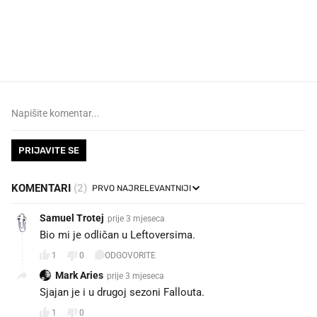
VIDEO
Liječnik otkrio kad je
Što povezuje Lexus i
najbolje vrijeme za skidanje
legendarnog Ponyja?
dioptrije
PRIJAVITE SE
KOMENTARI
(2)
Samuel Trotej
prije 3 mjeseca
Bio mi je odličan u Leftoversima.
1
0
ODGOVORITE
Mark Aries
prije 3 mjeseca
Sjajan je i u drugoj sezoni Fallouta.
1
0