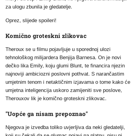
za ulogu zbunila je gledatelje.
Oprez, slijede spoileri!
Komično groteskni zlikovac
Theroux se u filmu pojavljuje u sporednoj ulozi
tehnološkog milijardera Benjija Barnesa. On je novi
dečko lika Emily, koju glumi Blunt, te financira njezin
najnoviji ambiciozni poslovni pothvat. S narančastim
umjetnim tenom i netaktičnim izjavama o tome kako će
umjetna inteligencija uskoro zamijeniti sve poslove,
Therouxov lik je komično groteskni zlikovac.
"Uopće ga nisam prepoznao"
Njegova je izvedba toliko uvjerljiva da neki gledatelji,
koji su čekali da se glumac pojavi na platnu, nisu ni