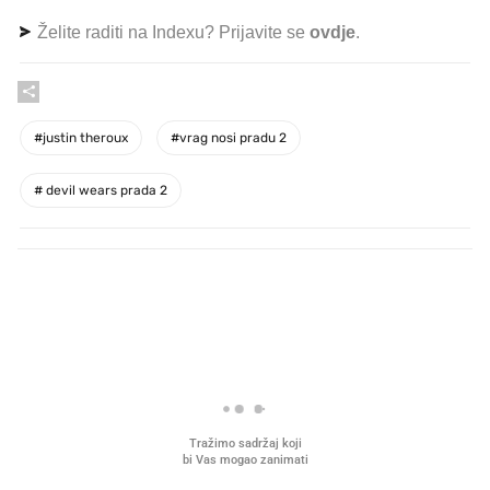
Želite raditi na Indexu? Prijavite se
ovdje
.
#
justin theroux
#
vrag nosi pradu 2
#
devil wears prada 2
PROČITAJTE JOŠ