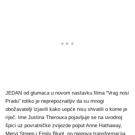
JEDAN od glumaca u novom nastavku filma "Vrag nosi
Pradu" toliko je neprepoznatljiv da su mnogi
obožavatelji izjavili kako uopće nisu shvatili o kome je
riječ. Ime Justina Therouxa pojavljuje se na uvodnoj
špici uz povratničke zvijezde poput Anne Hathaway,
Meryl Streep i Emily Blunt, no njegova transformacija