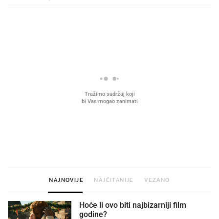
PROČITAJTE JOŠ
VIDEO
Liječnik otkrio kad je
Što povezuje Lexus i
najbolje vrijeme za skidanje
legendarnog Ponyja?
dioptrije
NAJNOVIJE
NAJČITANIJE
VEZANO
Hoće li ovo biti najbizarniji film
godine?