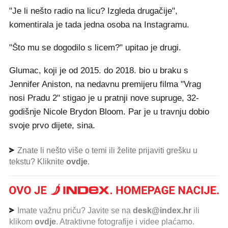
"Je li nešto radio na licu? Izgleda drugačije",
komentirala je tada jedna osoba na Instagramu.
"Što mu se dogodilo s licem?" upitao je drugi.
Glumac, koji je od 2015. do 2018. bio u braku s
Jennifer Aniston, na nedavnu premijeru filma "Vrag
nosi Pradu 2" stigao je u pratnji nove supruge, 32-
godišnje Nicole Brydon Bloom. Par je u travnju dobio
svoje prvo dijete, sina.
Znate li nešto više o temi ili želite prijaviti grešku u
tekstu? Kliknite
ovdje
.
Imate važnu priču? Javite se na
desk@index.hr
ili
klikom
ovdje
. Atraktivne fotografije i videe plaćamo.