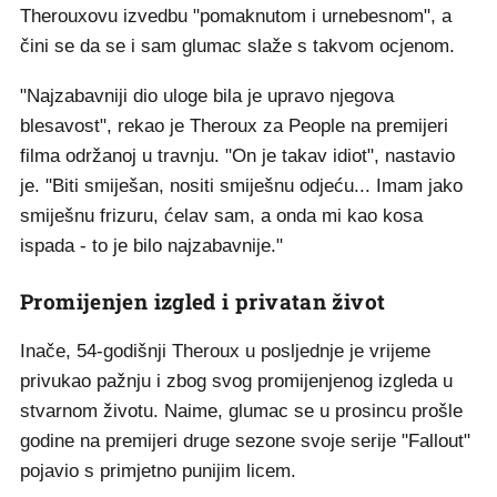
Therouxovu izvedbu "pomaknutom i urnebesnom", a
čini se da se i sam glumac slaže s takvom ocjenom.
"Najzabavniji dio uloge bila je upravo njegova
blesavost", rekao je Theroux za People na premijeri
filma održanoj u travnju. "On je takav idiot", nastavio
je. "Biti smiješan, nositi smiješnu odjeću... Imam jako
smiješnu frizuru, ćelav sam, a onda mi kao kosa
ispada - to je bilo najzabavnije."
Promijenjen izgled i privatan život
Inače, 54-godišnji Theroux u posljednje je vrijeme
privukao pažnju i zbog svog promijenjenog izgleda u
stvarnom životu. Naime, glumac se u prosincu prošle
godine na premijeri druge sezone svoje serije "Fallout"
pojavio s primjetno punijim licem.