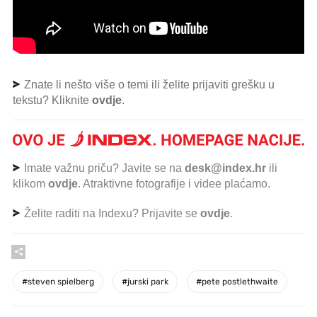
Znate li nešto više o temi ili želite prijaviti grešku u
tekstu? Kliknite
ovdje
.
Imate važnu priču? Javite se na
desk@index.hr
ili
klikom
ovdje
. Atraktivne fotografije i videe plaćamo.
Želite raditi na Indexu? Prijavite se
ovdje
.
#
steven spielberg
#
jurski park
#
pete postlethwaite