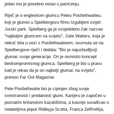
jedan mu je posebno ostao u pamćenju.
Riječ je o engleskom glumcu Peteu Postlethwaiteu,
koji je glumio u Spielbergovu filmu Izgubljeni svijet:
Jurski park. Spielberg ga je svojedobno čak nazvao
"najboljim glumcem na svijetu". Julie Walters, koja je
nekoć bila u vezi s Postlethwaiteom, osvrnula se na
Spielbergove riječi i dodala: "Bio je najuzbudljiviji
glumac svoje generacije. On je osmislio koncept
beskompromisnog glumca. Spielberg je bio u pravu
kad je rekao da je on najbolji glumac na svijetu",
prenosi Far Out Magazine.
Pete Postlethwaite bio je cijenjen zbog svoje
svestranosti i predanosti glumi. Karijeru je započeo u
poznatim britanskim kazalištima, a kasnije surađivao s
redateljima poput Ridleyja Scotta, Franca Zeffirellija,