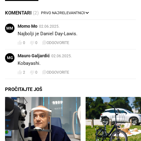
KOMENTARI
(2)
Momo Mo
02.06.2025.
MM
Najbolji je Daniel Day-Lawis.
0
0
ODGOVORITE
Mauro Galjardić
02.06.2025.
MG
Kobayashi.
2
0
ODGOVORITE
PROČITAJTE JOŠ