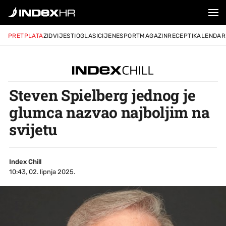
PRETPLATA
ZID
VIJESTI
OGLASI
CIJENE
SPORT
MAGAZIN
RECEPTI
KALENDAR
Steven Spielberg jednog je
glumca nazvao najboljim na
svijetu
Index Chill
10:43, 02. lipnja 2025.