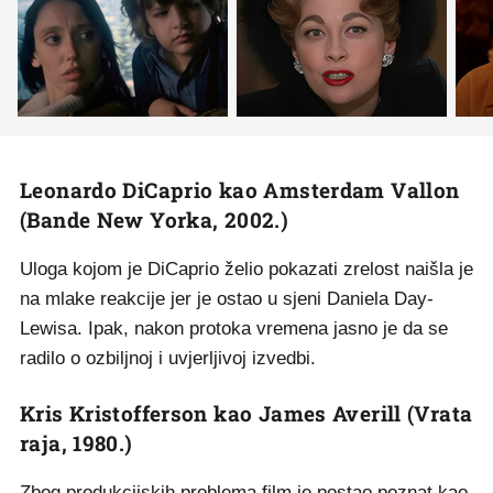
Leonardo DiCaprio kao Amsterdam Vallon
(Bande New Yorka, 2002.)
Uloga kojom je DiCaprio želio pokazati zrelost naišla je
na mlake reakcije jer je ostao u sjeni Daniela Day-
Lewisa. Ipak, nakon protoka vremena jasno je da se
radilo o ozbiljnoj i uvjerljivoj izvedbi.
Kris Kristofferson kao James Averill (Vrata
raja, 1980.)
Zbog produkcijskih problema film je postao poznat kao