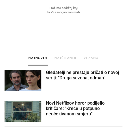
VIDEO
Liječnik otkrio kad je
Što povezuje Lexus i
najbolje vrijeme za skidanje
legendarnog Ponyja?
dioptrije
NAJNOVIJE
NAJČITANIJE
VEZANO
Gledatelji ne prestaju pričati o novoj
seriji: "Druga sezona, odmah"
Novi Netflixov horor podijelio
kritičare: "Kreće u potpuno
neočekivanom smjeru"