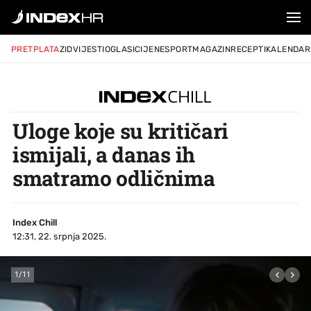
PRETPLATA
ZID
VIJESTI
OGLASI
CIJENE
SPORT
MAGAZIN
RECEPTI
KALENDAR
Uloge koje su kritičari
ismijali, a danas ih
smatramo odličnima
Index Chill
12:31, 22. srpnja 2025.
1
/
11