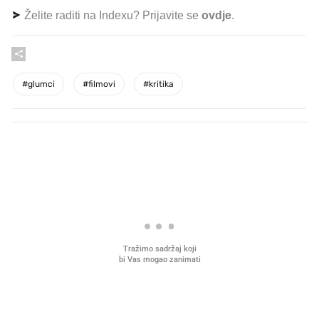
Želite raditi na Indexu? Prijavite se
ovdje
.
#
glumci
#
filmovi
#
kritika
PROČITAJTE JOŠ
VIDEO
Liječnik otkrio kad je
Što povezuje Lexus i
najbolje vrijeme za skidanje
legendarnog Ponyja?