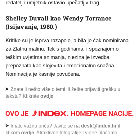
redatelj i umjetnik ostavio upečatljiv trag.
Shelley Duvall kao Wendy Torrance
(Isijavanje, 1980.)
Kritike su je isprva razapele, a bila je čak nominirana
za Zlatnu malinu. Tek s godinama, i spoznajom o
teškim uvjetima snimanja, njezina je izvedba
prepoznata kao slojevita i emocionalno snažna.
Nominacija je kasnije povučena.
Znate li nešto više o temi ili želite prijaviti grešku u
tekstu? Kliknite
ovdje
.
Imate važnu priču? Javite se na
desk@index.hr
ili
klikom
ovdje
. Atraktivne fotografije i videe plaćamo.