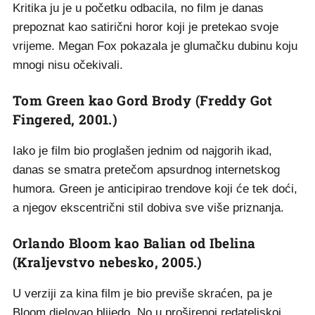
Kritika ju je u početku odbacila, no film je danas
prepoznat kao satirični horor koji je pretekao svoje
vrijeme. Megan Fox pokazala je glumačku dubinu koju
mnogi nisu očekivali.
Tom Green kao Gord Brody (Freddy Got
Fingered, 2001.)
Iako je film bio proglašen jednim od najgorih ikad,
danas se smatra pretečom apsurdnog internetskog
humora. Green je anticipirao trendove koji će tek doći,
a njegov ekscentrični stil dobiva sve više priznanja.
Orlando Bloom kao Balian od Ibelina
(Kraljevstvo nebesko, 2005.)
U verziji za kina film je bio previše skraćen, pa je
Bloom djelovao blijedo. No u proširenoj redateljskoj