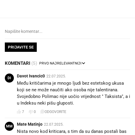
dioptrije
PRIJAVITE SE
KOMENTARI
(5)
Davot Ivancic0
22.07.2025.
DI
Među kritičarima je mnogo ljudi bez estetskog ukusa
koji se ne može naučiti ako osoba nije talentirana.
Svojedobno Polimac nije uočio vrijednost " Taksista", a i
u Indeksu neki pišu gluposti.
7
0
ODGOVORITE
Mate Matinjo
22.07.2025.
MM
Nista novo kod kriticara, s tim da su danas postali bas