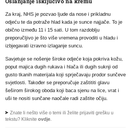
Oslanjanje isključivo na kremu
Za kraj, NHS je pozvao ljude da nose i prikladnu
odjeću te da potraže hlad kada je sunce najjače. To je
obično između 11 i 15 sati. U tom razdoblju
preporučljivo je što više vremena provoditi u hladu i
izbjegavati izravno izlaganje suncu.
Savjetuje se nošenje široke odjeće koja pokriva kožu,
poput majica dugih rukava i hlača ili dugih suknji od
gusto tkanih materijala koji sprječavaju prodor sunčeve
svjetlosti. Također se preporučuje zaštititi glavu
šeširom širokog oboda koji baca sjenu na lice, vrat i
uši te nositi sunčane naočale radi zaštite očiju.
Znate li nešto više o temi ili želite prijaviti grešku u
tekstu? Kliknite
ovdje
.