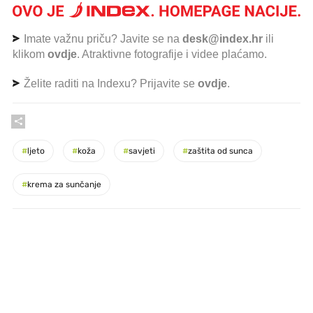
Imate važnu priču? Javite se na
desk@index.hr
ili
klikom
ovdje
. Atraktivne fotografije i videe plaćamo.
Želite raditi na Indexu? Prijavite se
ovdje
.
#
ljeto
#
koža
#
savjeti
#
zaštita od sunca
#
krema za sunčanje
PROČITAJTE JOŠ