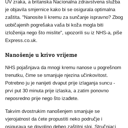
UV zraka, a britanska Nacionalna zdravstvena služba
je objavila smjernice kako bi se osigurala optimalna
zaštita. "Nanosite li kremu za sunčanje ispravno? Zbog
uobičajenih pogrešaka vaša bi koža mogla biti
izloženija nego što mislite", upozorili su iz NHS-a, piše
Express.co.uk.
Nanošenje u krivo vrijeme
NHS pojašnjava da mnogi kremu nanose u pogrešnom
trenutku, čime se smanjuje njezina učinkovitost.
Potrebno ju je nanijeti dvaput prije izlaganja suncu -
prvi put 30 minuta prije izlaska, a zatim ponovno
neposredno prije nego što izađete.
Takvim dvostrukim nanošenjem smanjuje se
vjerojatnost da ćete propustiti neko područje i
osigurava se dovoljno debeo zaštitni sloj. Stručnjaci