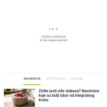
PROČITAJTE JOŠ
VIDEO
Liječnik otkrio kad je
Mokri prsti, kruh i paštet
najbolje vrijeme za skidanje
ritual koji nikad nismo p
dioptrije
NAJNOVIJE
NAJČITANIJE
VEZANO
Želite jesti više vlakana? Namirnice
koje su bolji izbor od integralnog
kruha