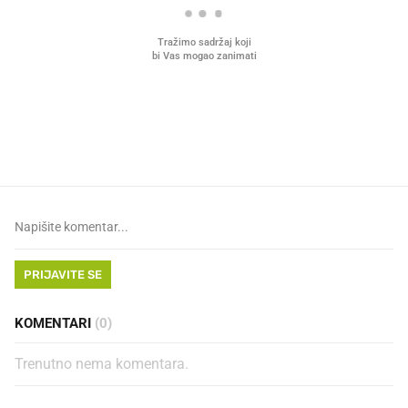
VIDEO
Liječnik otkrio kad je
Mokri prsti, kruh i paštet
najbolje vrijeme za skidanje
ritual koji nikad nismo p
dioptrije
PRIJAVITE SE
KOMENTARI
(0)
Trenutno nema komentara.