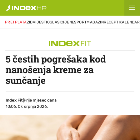
PRETPLATA
ZID
VIJESTI
OGLASI
CIJENE
SPORT
MAGAZIN
RECEPTI
KALENDAR
5 čestih pogrešaka kod
nanošenja kreme za
sunčanje
Index Fit
|
Prije mjesec dana
10:06, 07. srpnja 2026.