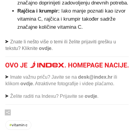
značajno doprinijeti zadovoljenju dnevnih potreba.
Rajčica i krumpir:
Iako manje poznati kao izvor
vitamina C, rajčica i krumpir također sadrže
značajne količine vitamina C.
Znate li nešto više o temi ili želite prijaviti grešku u
tekstu? Kliknite
ovdje
.
Imate važnu priču? Javite se na
desk@index.hr
ili
klikom
ovdje
. Atraktivne fotografije i videe plaćamo.
Želite raditi na Indexu? Prijavite se
ovdje
.
#
vitamin c