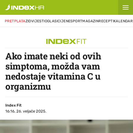
PRETPLATA
ZID
VIJESTI
OGLASI
CIJENE
SPORT
MAGAZIN
RECEPTI
KALENDAR
Ako imate neki od ovih
simptoma, možda vam
nedostaje vitamina C u
organizmu
Index Fit
16:16, 26. veljače 2025.