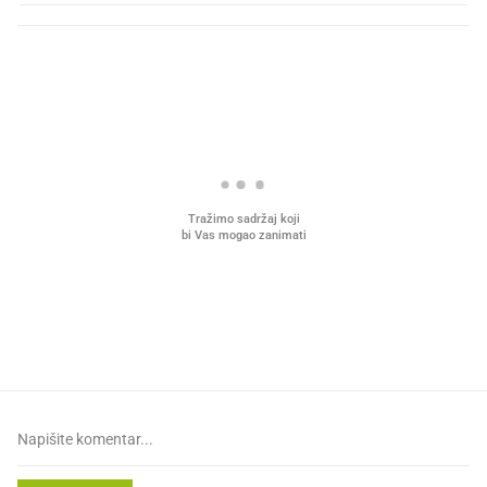
PROČITAJTE JOŠ
VIDEO
Liječnik otkrio kad je
Mokri prsti, kruh i paštet
najbolje vrijeme za skidanje
ritual koji nikad nismo p
dioptrije