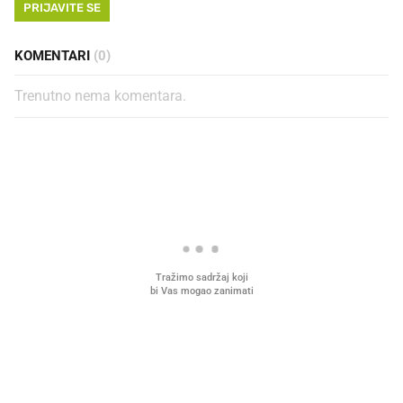
PRIJAVITE SE
KOMENTARI
(0)
Trenutno nema komentara.
PROČITAJTE JOŠ
VIDEO
Liječnik otkrio kad je
Mokri prsti, kruh i paštet
najbolje vrijeme za skidanje
ritual koji nikad nismo p
dioptrije