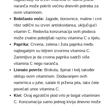
naranča može pokriti većinu dnevnih potreba za
ovim vitaminom.
Bobičasto voće:
Jagode, borovnice, maline i crni
ribiz odlični su izvori antioksidansa, uključujući
vitamin C. Redovita konzumacija ovih plodova
može znatno poboljšati razinu vitamina C u tijelu.
Paprika:
Crvena, zelena i žuta paprika među
najbogatijim su biljnim izvorima vitamina C.
Zanimljivo je da crvena paprika sadrži više
vitamina C nego naranča.
Lisnato povrće:
Brokula, špinat i kelj također
obiluju ovim vitaminom. Dodavanjem ovih
namirnica u juhe, salate ili pržena jela, lako ćete
povećati unos vitamina C.
Kivi:
Ovaj egzotični plod vrlo je bogat vitaminom
C. Konzumacija samo jednog kivija dnevno može