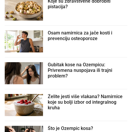
Koje su zdravstvene dobrobiti
pistacija?
Osam namirnica za jače kosti i
prevenciju osteoporoze
Gubitak kose na Ozempicu:
Privremena nuspojava ili trajni
problem?
Želite jesti više vlakana? Namirnice
koje su bolji izbor od integralnog
kruha
Što je Ozempic kosa?