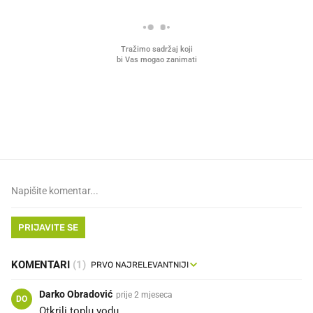
VIDEO
Liječnik otkrio kad je
Mokri prsti, kruh i paštet
najbolje vrijeme za skidanje
ritual koji nikad nismo p
dioptrije
PRIJAVITE SE
KOMENTARI
(1)
Darko Obradović
prije 2 mjeseca
DO
Otkrili toplu vodu