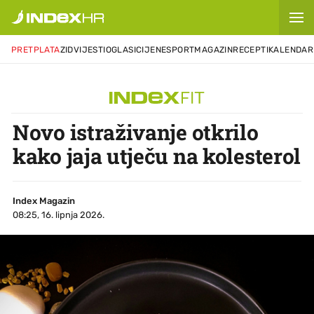
PRETPLATA
ZID
VIJESTI
OGLASI
CIJENE
SPORT
MAGAZIN
RECEPTI
KALENDAR
Novo istraživanje otkrilo
kako jaja utječu na kolesterol
Index Magazin
08:25, 16. lipnja 2026.