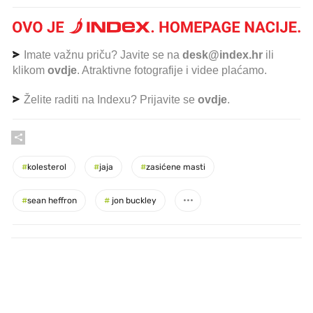
Imate važnu priču? Javite se na
desk@index.hr
ili
klikom
ovdje
. Atraktivne fotografije i videe plaćamo.
Želite raditi na Indexu? Prijavite se
ovdje
.
#
kolesterol
#
jaja
#
zasićene masti
#
sean heffron
#
jon buckley
PROČITAJTE JOŠ