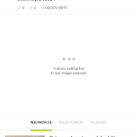
0
0
ODGOVORITE
PROČITAJTE JOŠ
VIDEO
Liječnik otkrio kad je
Mokri prsti, kruh i paštet
najbolje vrijeme za skidanje
ritual koji nikad nismo p
dioptrije
NAJNOVIJE
NAJČITANIJE
VEZANO