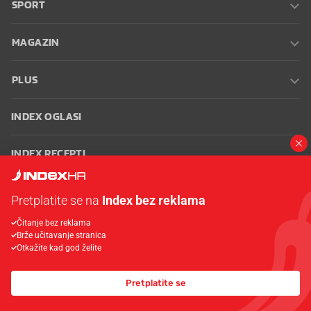
SPORT
MAGAZIN
PLUS
INDEX OGLASI
INDEX RECEPTI
INFO
Pretplatite se na
Index bez reklama
Čitanje bez reklama
Oglašavanje
Zaposli se na Indexu
Kontakt
Impressum
Uvjeti
Brže učitavanje stranica
korištenja
Postavke kolačića
Otkažite kad god želite
Pretplatite se
© 2026 Index