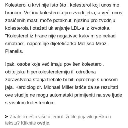
Kolesterol u krvi nije isto što i kolesterol koji unosimo
hranom. Većinu kolesterola proizvodi jetra, a veći unos
zasićenih masti može potaknuti njezinu proizvodnju
kolesterola i otežati uklanjanje LDL-a iz krvotoka.
"Kolesterol iz hrane nije negativac kakvim se nekad
smatrao", napominje dijetetičarka Melissa Mroz-
Planells.
Ipak, osobe koje već imaju povišen kolesterol,
obiteljsku hiperkolesterolemiju ili određena
zdravstvena stanja trebale bi biti opreznije s unosom
jaja. Kardiolog dr. Michael Miller ističe da se rezultati
ove studije ne mogu automatski primijeniti na sve ljude
s visokim kolesterolom.
Znate li nešto više o temi ili želite prijaviti grešku u
tekstu? Kliknite
ovdje
.