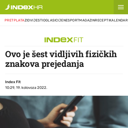
PRETPLATA
ZID
VIJESTI
OGLASI
CIJENE
SPORT
MAGAZIN
RECEPTI
KALENDAR
Ovo je šest vidljivih fizičkih
znakova prejedanja
Index Fit
10:29, 19. kolovoza 2022.