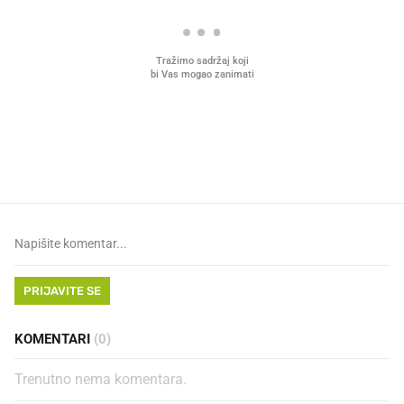
VIDEO
Liječnik otkrio kad je
Mokri prsti, kruh i paštet
najbolje vrijeme za skidanje
ritual koji nikad nismo p
dioptrije
PRIJAVITE SE
KOMENTARI
(0)
Trenutno nema komentara.