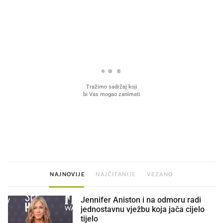
PROČITAJTE JOŠ
VIDEO
Liječnik otkrio kad je
Mokri prsti, kruh i paštet
najbolje vrijeme za skidanje
ritual koji nikad nismo p
dioptrije
NAJNOVIJE
NAJČITANIJE
VEZANO
Jennifer Aniston i na odmoru radi
jednostavnu vježbu koja jača cijelo
tijelo