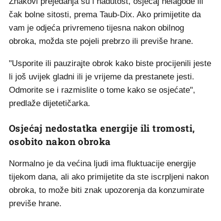
Znakovi prejedanja su i nadutost, osjećaj nelagode ili
čak bolne sitosti, prema Taub-Dix. Ako primijetite da
vam je odjeća privremeno tijesna nakon obilnog
obroka, možda ste pojeli prebrzo ili previše hrane.
"Usporite ili pauzirajte obrok kako biste procijenili jeste
li još uvijek gladni ili je vrijeme da prestanete jesti.
Odmorite se i razmislite o tome kako se osjećate",
predlaže dijetetičarka.
Osjećaj nedostatka energije ili tromosti,
osobito nakon obroka
Normalno je da većina ljudi ima fluktuacije energije
tijekom dana, ali ako primijetite da ste iscrpljeni nakon
obroka, to može biti znak upozorenja da konzumirate
previše hrane.