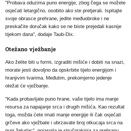
"Probava oduzima puno energije, zbog čega se možete
osjećati letargično, osobito ako ste pretjerali. Ispitajte
svoje obrasce prehrane, jedite međuobroke i ne
preskačite doručak kako se ne biste prejedali kasnije
tijekom dana", dodaje Taub-Dix.
Otežano vježbanje
Ako želite biti u formi, izgraditi mišiće i dobiti na snazi,
morate jesti dovoljno da opskrbite tijelo energijom i
hranjivim tvarima. Međutim, prekomjerno jedenje
otežat će vježbanje.
"Kada probavljate puno hrane, vaše tijelo ima manje
resursa za napajanje srca i drugih mišića. Kao rezultat
toga, možda ćete imati manje energije ili čak osjećati
grčeve ako vježbate i ubrzavate broj otkucaja srca na
puni želudac", pojasnila je stručnjakinja za prehranu.