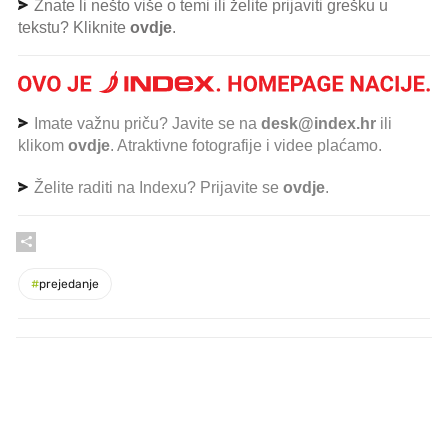
Znate li nešto više o temi ili želite prijaviti grešku u
tekstu? Kliknite
ovdje
.
Imate važnu priču? Javite se na
desk@index.hr
ili
klikom
ovdje
. Atraktivne fotografije i videe plaćamo.
Želite raditi na Indexu? Prijavite se
ovdje
.
#
prejedanje
PROČITAJTE JOŠ