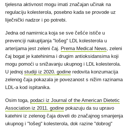
tjelesna aktivnost mogu imati značajan učinak na
regulaciju kolesterola, posebno kada se provode uz
liječnički nadzor i po potrebi.
Jedna od namirnica koja se sve češće ističe u
prevenciji nakupljanja "lošeg" LDL kolesterola u
arterijama jest zeleni čaj.
Prema Medical News
, zeleni
čaj bogat je katehinima i drugim antioksidansima koji
mogu pomoći u snižavanju ukupnog i LDL kolesterola.
U jednoj
studiji iz 2020. godine
redovita konzumacija
zelenog čaja pokazala je povezanost s nižim razinama
LDL-a kod ispitanika.
Osim toga,
podaci iz Journal of the American Dietetic
Association iz 2011. godine
pokazuju da su upravo
katehini iz zelenog čaja doveli do značajnog smanjenja
ukupnog i "lošeg" kolesterola, dok razine "dobrog"