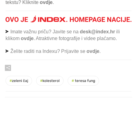
tekstu? Kliknite
ovdje
.
Imate važnu priču? Javite se na
desk@index.hr
ili
klikom
ovdje
. Atraktivne fotografije i videe plaćamo.
Želite raditi na Indexu? Prijavite se
ovdje
.
#
zeleni čaj
#
kolesterol
#
teresa fung
PROČITAJTE JOŠ