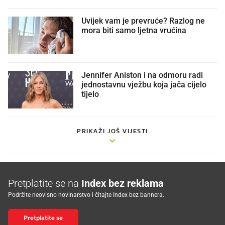
Uvijek vam je prevruće? Razlog ne
mora biti samo ljetna vrućina
Jennifer Aniston i na odmoru radi
jednostavnu vježbu koja jača cijelo
tijelo
PRIKAŽI JOŠ VIJESTI
Pretplatite se na
Index bez reklama
Podržite neovisno novinarstvo i čitajte Index bez bannera.
Pretplatite se