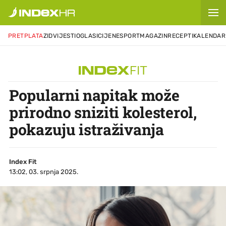
PRETPLATA
ZID
VIJESTI
OGLASI
CIJENE
SPORT
MAGAZIN
RECEPTI
KALENDAR
Popularni napitak može
prirodno sniziti kolesterol,
pokazuju istraživanja
Index Fit
13:02, 03. srpnja 2025.