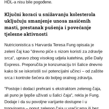
HDL-a nisu bile pogođene.
Ključni koraci u snižavanju kolesterola
uključuju smanjenje unosa zasićenih
masti, prestanak pušenja i povećanje
tjelesne aktivnosti
Nutricionistica s Harvarda Teresa Fung opisala je
zeleni čaj kao "drevno piće s nizom koristi za zdravlje
srca", upravo zbog visokog udjela katehina, piše Daily
Express. Preporučila je konzumaciju tri šalice dnevno
kako bi se iskoristili svi potencijalni učinci – od zaštite
srca i kontrole šećera do boljeg oralnog zdravlja.
"Postoje i dodaci prehrani s ekstraktom zelenog čaja,
ali puno je ljepše uživati u šalici čaja", rekla je Fung.
Dodaje i da su povoljne varijante dostupne i u
trgovinama – poput zelenog čaja u vrećicama ili bez