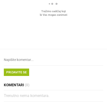
VIDEO
Liječnik otkrio kad je
Mokri prsti, kruh i paštet
najbolje vrijeme za skidanje
ritual koji nikad nismo p
dioptrije
PRIJAVITE SE
KOMENTARI
(0)
Trenutno nema komentara.