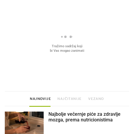
PROČITAJTE JOŠ
VIDEO
Liječnik otkrio kad je
Mokri prsti, kruh i paštet
najbolje vrijeme za skidanje
ritual koji nikad nismo p
dioptrije
NAJNOVIJE
NAJČITANIJE
VEZANO
Najbolje večernje piće za zdravlje
mozga, prema nutricionistima