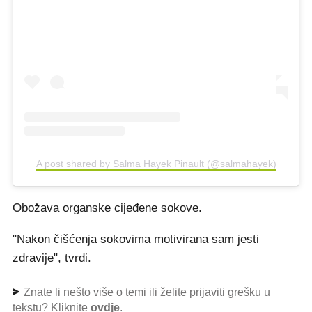
A post shared by Salma Hayek Pinault (@salmahayek)
Obožava organske cijeđene sokove.
"Nakon čišćenja sokovima motivirana sam jesti
zdravije", tvrdi.
Znate li nešto više o temi ili želite prijaviti grešku u
tekstu? Kliknite
ovdje
.