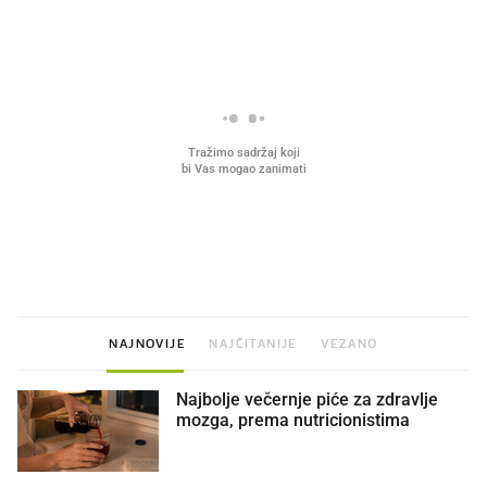
VIDEO
Liječnik otkrio kad je
Mokri prsti, kruh i paštet
najbolje vrijeme za skidanje
ritual koji nikad nismo p
dioptrije
NAJNOVIJE
NAJČITANIJE
VEZANO
Najbolje večernje piće za zdravlje
mozga, prema nutricionistima