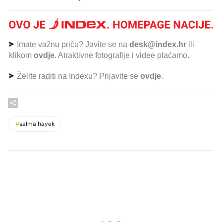
Imate važnu priču? Javite se na
desk@index.hr
ili
klikom
ovdje
. Atraktivne fotografije i videe plaćamo.
Želite raditi na Indexu? Prijavite se
ovdje
.
#
salma hayek
PROČITAJTE JOŠ