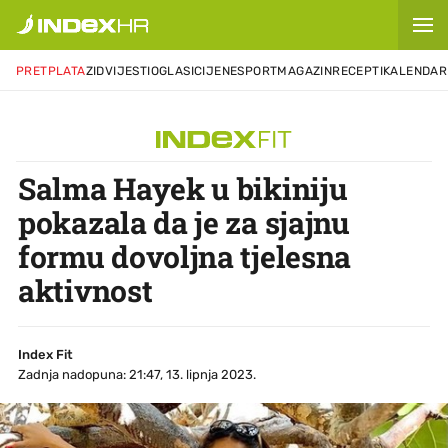
PRETPLATA
ZID
VIJESTI
OGLASI
CIJENE
SPORT
MAGAZIN
RECEPTI
KALENDAR
Salma Hayek u bikiniju
pokazala da je za sjajnu
formu dovoljna tjelesna
aktivnost
Index Fit
Zadnja nadopuna: 21:47, 13. lipnja 2023.