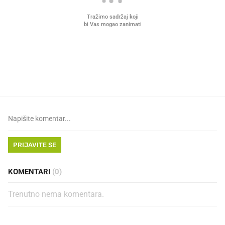
VIDEO
Liječnik otkrio kad je
Mokri prsti, kruh i paštet
najbolje vrijeme za skidanje
ritual koji nikad nismo p
dioptrije
PRIJAVITE SE
KOMENTARI
(0)
Trenutno nema komentara.
PROČITAJTE JOŠ