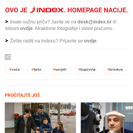
Imate važnu priču? Javite se na
desk@index.hr
ili
klikom
ovdje
. Atraktivne fotografije i videe plaćamo.
Želite raditi na Indexu? Prijavite se
ovdje
.
#
voće
#
ljeto
#
savjeti
#
kupovina
#
breskve
PROČITAJTE JOŠ