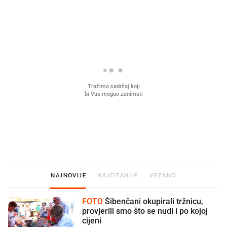
PROČITAJTE JOŠ
U hrvatske hladnjake ušle su
VIDEO
Liječnik otkrio kad je
namirnice koje 2001. nismo znali
najbolje vrijeme za skid
ni izgovoriti
dioptrije
NAJNOVIJE
NAJČITANIJE
VEZANO
FOTO
Šibenčani okupirali tržnicu,
provjerili smo što se nudi i po kojoj
cijeni