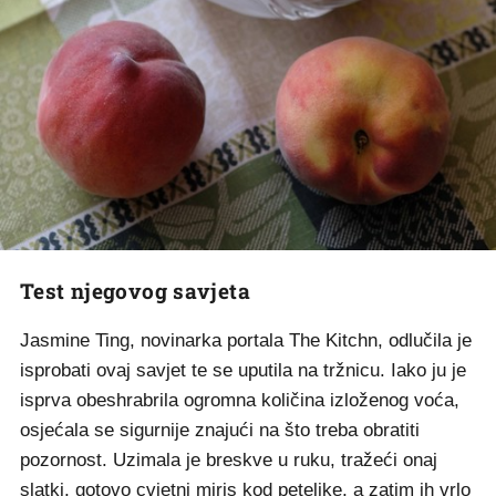
Test njegovog savjeta
Jasmine Ting, novinarka portala The Kitchn, odlučila je
isprobati ovaj savjet te se uputila na tržnicu. Iako ju je
isprva obeshrabrila ogromna količina izloženog voća,
osjećala se sigurnije znajući na što treba obratiti
pozornost. Uzimala je breskve u ruku, tražeći onaj
slatki, gotovo cvjetni miris kod peteljke, a zatim ih vrlo