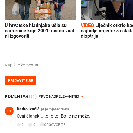
U hrvatske hladnjake ušle su
VIDEO
Liječnik otkrio kad je
namirnice koje 2001. nismo znali
najbolje vrijeme za skid
ni izgovoriti
dioptrije
PRIJAVITE SE
KOMENTARI
(1)
Darko Ivačić
prije mjesec dana
DI
Ovaj članak... to je to! Bolje ne može.
0
0
ODGOVORITE