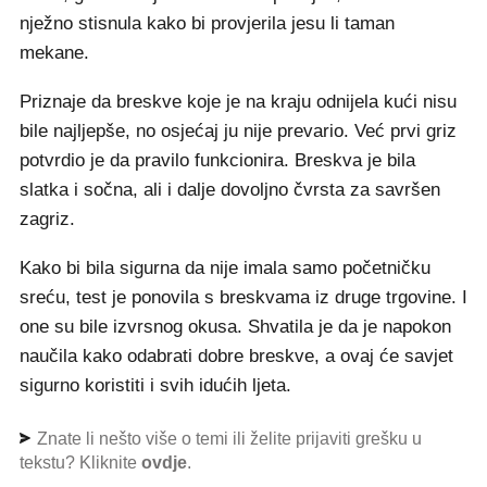
nježno stisnula kako bi provjerila jesu li taman
mekane.
Priznaje da breskve koje je na kraju odnijela kući nisu
bile najljepše, no osjećaj ju nije prevario. Već prvi griz
potvrdio je da pravilo funkcionira. Breskva je bila
slatka i sočna, ali i dalje dovoljno čvrsta za savršen
zagriz.
Kako bi bila sigurna da nije imala samo početničku
sreću, test je ponovila s breskvama iz druge trgovine. I
one su bile izvrsnog okusa. Shvatila je da je napokon
naučila kako odabrati dobre breskve, a ovaj će savjet
sigurno koristiti i svih idućih ljeta.
Znate li nešto više o temi ili želite prijaviti grešku u
tekstu? Kliknite
ovdje
.