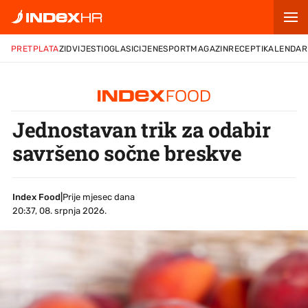
PRETPLATA
ZID
VIJESTI
OGLASI
CIJENE
SPORT
MAGAZIN
RECEPTI
KALENDAR
Jednostavan trik za odabir
savršeno sočne breskve
Index Food
|
Prije mjesec dana
20:37, 08. srpnja 2026.