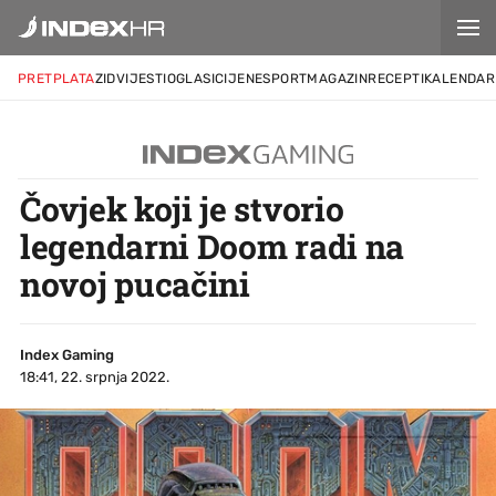
PRETPLATA
ZID
VIJESTI
OGLASI
CIJENE
SPORT
MAGAZIN
RECEPTI
KALENDAR
Čovjek koji je stvorio
legendarni Doom radi na
novoj pucačini
Index Gaming
18:41, 22. srpnja 2022.