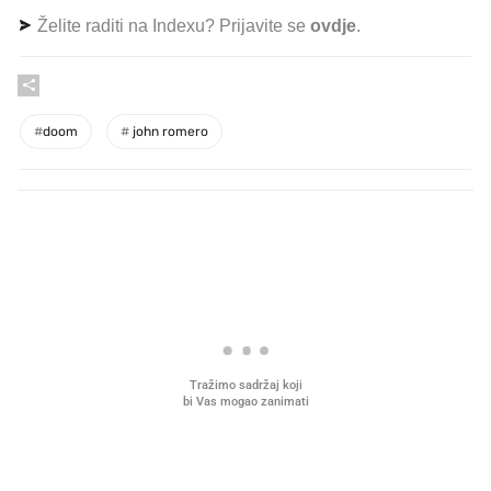
Želite raditi na Indexu? Prijavite se
ovdje
.
#
doom
#
john romero
PROČITAJTE JOŠ
VIDEO
Liječnik otkrio kad je
najbolje vrijeme za skidanje