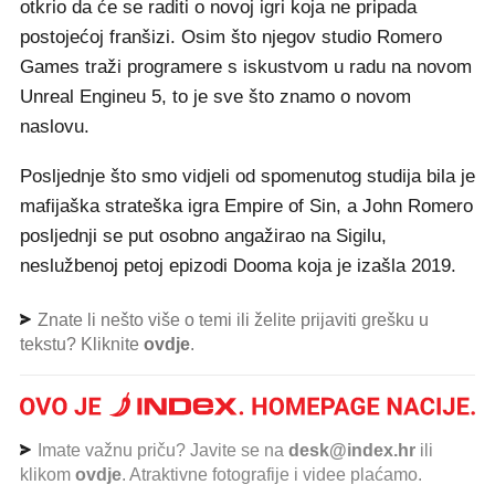
otkrio da će se raditi o novoj igri koja ne pripada
postojećoj franšizi. Osim što njegov studio Romero
Games traži programere s iskustvom u radu na novom
Unreal Engineu 5, to je sve što znamo o novom
naslovu.
Posljednje što smo vidjeli od spomenutog studija bila je
mafijaška strateška igra Empire of Sin, a John Romero
posljednji se put osobno angažirao na Sigilu,
neslužbenoj petoj epizodi Dooma koja je izašla 2019.
Znate li nešto više o temi ili želite prijaviti grešku u
tekstu? Kliknite
ovdje
.
Imate važnu priču? Javite se na
desk@index.hr
ili
klikom
ovdje
. Atraktivne fotografije i videe plaćamo.