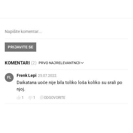
dioptrije
PRIJAVITE SE
KOMENTARI
(2)
Frenk Lepi
25.07.2022.
FL
Daikatana uoće nije bila toliko loša koliko su srali po
njoj.
1
1
ODGOVORITE
PROČITAJTE JOŠ