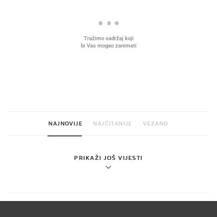
VIDEO
Liječnik otkrio kad je
najbolje vrijeme za skidanje
dioptrije
NAJNOVIJE
NAJČITANIJE
VEZANO
PRIKAŽI JOŠ VIJESTI