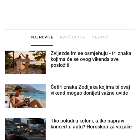
VIDEO
Liječnik otkrio kad je
Što povezuje Lexus i
najbolje vrijeme za skidanje
legendarnog Ponyja?
dioptrije
NAJNOVIJE
NAJČITANIJE
VEZANO
Zvijezde im se osmjehuju - tri znaka
kojima će se ovog vikenda sve
posložiti
Četiri znaka Zodijaka kojima bi ovaj
vikend mogao donijeti važne uvide
Tko poludi u koloni, a tko napravi
koncert u autu? Horoskop za vozače