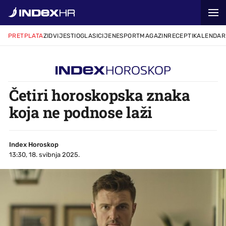
PRETPLATA
ZID
VIJESTI
OGLASI
CIJENE
SPORT
MAGAZIN
RECEPTI
KALENDAR
Četiri horoskopska znaka
koja ne podnose laži
Index Horoskop
13:30, 18. svibnja 2025.