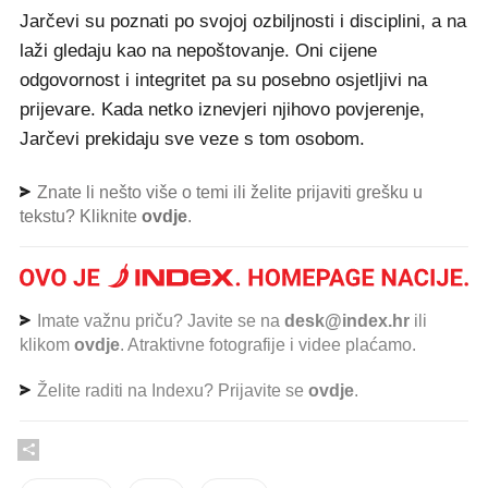
Jarčevi su poznati po svojoj ozbiljnosti i disciplini, a na
laži gledaju kao na nepoštovanje. Oni cijene
odgovornost i integritet pa su posebno osjetljivi na
prijevare. Kada netko iznevjeri njihovo povjerenje,
Jarčevi prekidaju sve veze s tom osobom.
Znate li nešto više o temi ili želite prijaviti grešku u
tekstu? Kliknite
ovdje
.
Imate važnu priču? Javite se na
desk@index.hr
ili
klikom
ovdje
. Atraktivne fotografije i videe plaćamo.
Želite raditi na Indexu? Prijavite se
ovdje
.