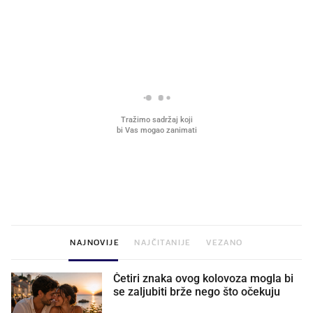
PROČITAJTE JOŠ
VIDEO
Liječnik otkrio kad je
Što povezuje Lexus i
najbolje vrijeme za skidanje
legendarnog Ponyja?
dioptrije
NAJNOVIJE
NAJČITANIJE
VEZANO
Četiri znaka ovog kolovoza mogla bi
se zaljubiti brže nego što očekuju