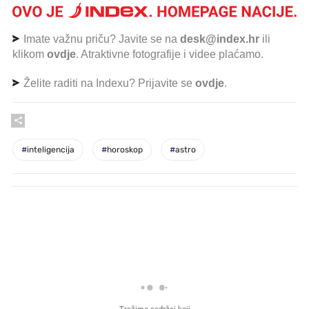
Imate važnu priču? Javite se na
desk@index.hr
ili
klikom
ovdje
. Atraktivne fotografije i videe plaćamo.
Želite raditi na Indexu? Prijavite se
ovdje
.
#
inteligencija
#
horoskop
#
astro
PROČITAJTE JOŠ