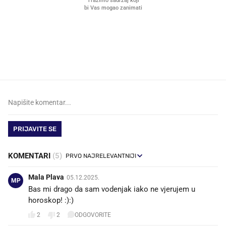
VIDEO
Liječnik otkrio kad je
Što povezuje Lexus i
najbolje vrijeme za skidanje
legendarnog Ponyja?
dioptrije
PRIJAVITE SE
KOMENTARI
(5)
Mala Plava
05.12.2025.
MP
Bas mi drago da sam vodenjak iako ne vjerujem u
horoskop! :):)
2
2
ODGOVORITE