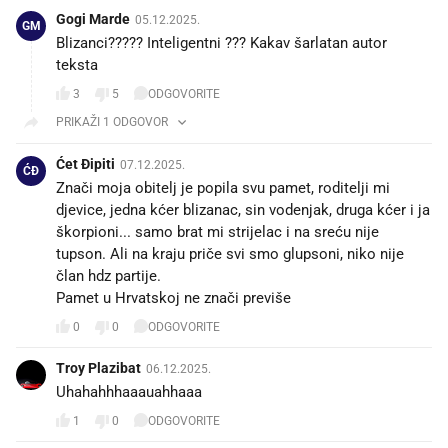
Gogi Marde
05.12.2025.
GM
Blizanci????? Inteligentni ??? Kakav šarlatan autor
teksta
3
5
ODGOVORITE
PRIKAŽI 1 ODGOVOR
Ćet Đipiti
07.12.2025.
ĆĐ
Znači moja obitelj je popila svu pamet, roditelji mi
djevice, jedna kćer blizanac, sin vodenjak, druga kćer i ja
škorpioni... samo brat mi strijelac i na sreću nije
tupson. Ali na kraju priče svi smo glupsoni, niko nije
član hdz partije.
Pamet u Hrvatskoj ne znači previše
0
0
ODGOVORITE
Troy Plazibat
06.12.2025.
Uhahahhhaaauahhaaa
1
0
ODGOVORITE