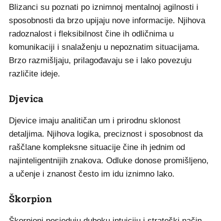
Blizanci su poznati po iznimnoj mentalnoj agilnosti i
sposobnosti da brzo upijaju nove informacije. Njihova
radoznalost i fleksibilnost čine ih odličnima u
komunikaciji i snalaženju u nepoznatim situacijama.
Brzo razmišljaju, prilagođavaju se i lako povezuju
različite ideje.
Djevica
Djevice imaju analitičan um i prirodnu sklonost
detaljima. Njihova logika, preciznost i sposobnost da
raščlane kompleksne situacije čine ih jednim od
najinteligentnijih znakova. Odluke donose promišljeno,
a učenje i znanost često im idu iznimno lako.
Škorpion
Škorpioni posjeduju duboku intuiciju i strateški način