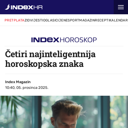
PRETPLATA
ZID
VIJESTI
OGLASI
CIJENE
SPORT
MAGAZIN
RECEPTI
KALENDAR
Četiri najinteligentnija
horoskopska znaka
Index Magazin
10:40, 05. prosinca 2025.