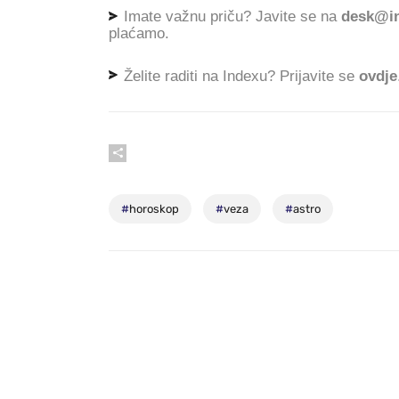
Imate važnu priču? Javite se na
desk@in
plaćamo.
Želite raditi na Indexu? Prijavite se
ovdje
#
horoskop
#
veza
#
astro