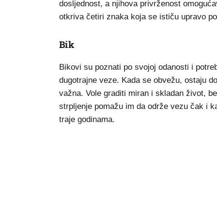
dosljednost, a njihova privrženost omoguća
otkriva četiri znaka koja se ističu upravo p
Bik
Bikovi su poznati po svojoj odanosti i potre
dugotrajne veze. Kada se obvežu, ostaju dos
važna. Vole graditi miran i skladan život, 
strpljenje pomažu im da održe vezu čak i ka
traje godinama.