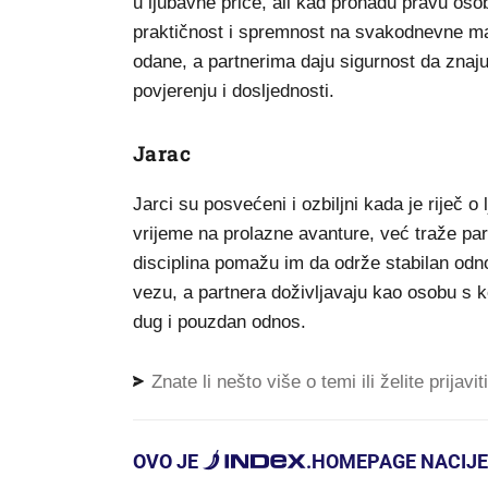
u ljubavne priče, ali kad pronađu pravu oso
praktičnost i spremnost na svakodnevne ma
odane, a partnerima daju sigurnost da znaj
povjerenju i dosljednosti.
Jarac
Jarci su posvećeni i ozbiljni kada je riječ 
vrijeme na prolazne avanture, već traže par
disciplina pomažu im da održe stabilan odnos
vezu, a partnera doživljavaju kao osobu s k
dug i pouzdan odnos.
Znate li nešto više o temi ili želite prijavi
OVO JE
.
HOMEPAGE NACIJE