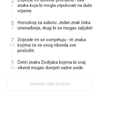
2
Zvijezde im donose promjenu - dva
h
znaka koja bi mogla otputovati na duže
vrijeme
5
Horoskop za subotu: Jedan znak čeka
h
iznenađenje, drugi bi se mogao zaljubiti
7
Zvijezde im se osmjehuju - tri znaka
kol
kojima će se ovog vikenda sve
posložiti
7
Četiri znaka Zodijaka kojima bi ovaj
kol
vikend mogao donijeti važne uvide
PRIKAŽI JOŠ VIJESTI