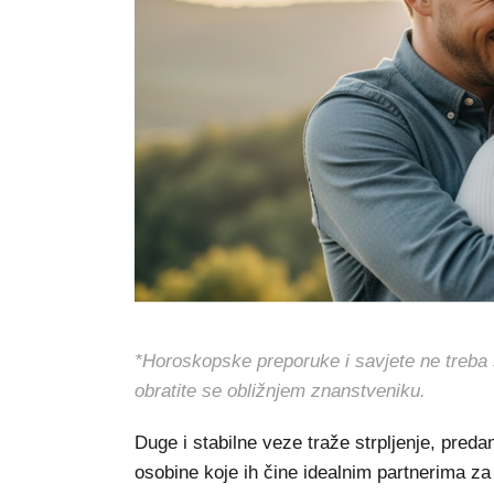
*Horoskopske preporuke i savjete ne treba s
obratite se obližnjem znanstveniku.
Duge i stabilne veze traže strpljenje, pred
osobine koje ih čine idealnim partnerima za 