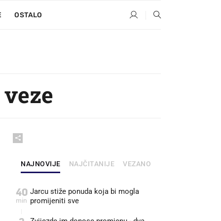
E
OSTALO
e veze
NAJNOVIJE
NAJČITANIJE
VEZANO
40
Jarcu stiže ponuda koja bi mogla
min
promijeniti sve