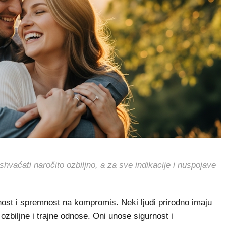
hvaćati naročito ozbiljno, a za sve indikacije i nuspojave
anost i spremnost na kompromis. Neki ljudi prirodno imaju
ozbiljne i trajne odnose. Oni unose sigurnost i