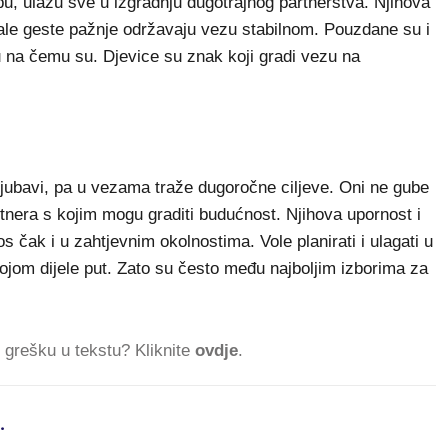
bu, ulažu sve u izgradnju dugotrajnog partnerstva. Njihova
le geste pažnje održavaju vezu stabilnom. Pouzdane su i
u na čemu su. Djevice su znak koji gradi vezu na
o ljubavi, pa u vezama traže dugoročne ciljeve. Oni ne gube
tnera s kojim mogu graditi budućnost. Njihova upornost i
 čak i u zahtjevnim okolnostima. Vole planirati i ulagati u
ojom dijele put. Zato su često među najboljim izborima za
ti grešku u tekstu? Kliknite
ovdje
.
.
546.498 ČITAT