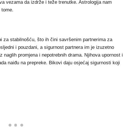
va vezama da izdrže i teže trenutke. Astrologija nam
o tome.
bi za stabilnošću, što ih čini savršenim partnerima za
ljedni i pouzdani, a sigurnost partnera im je izuzetno
bez naglih promjena i nepotrebnih drama. Njihova upornost i
da naiđu na prepreke. Bikovi daju osjećaj sigurnosti koji