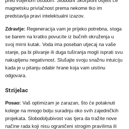
pred voljenom osobom. Slobodni Škorpioni osjetit će
magnetsku privlačnost prema nekome tko im
predstavlja pravi intelektualni izazov.
Zdravlje:
Regeneracija vam je prijeko potrebna, stoga
se barem na kratko povucite iz bučnih okruženja u
svoj mirni kutak. Voda ima poseban utjecaj na vaše
stanje, pa bi plivanje ili duga tuširanja mogli isprati svu
nakupljenu negativnost. Slušajte svoju snažnu intuiciju
kada je u pitanju odabir hrane koja vam uistinu
odgovara.
Strijelac
Posao:
Vaš optimizam je zarazan, što će potaknuti
kolege na mnogo bolju suradnju oko svih zajedničkih
projekata. Slobodoljubivost vas tjera da tražite nove
načine rada koji nisu ograničeni strogim pravilima ili