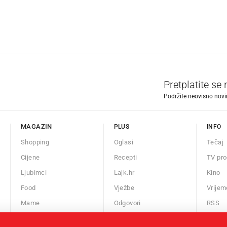
Pretplatite se
Podržite neovisno novin
MAGAZIN
PLUS
INFO
Shopping
Oglasi
Tečaj
Cijene
Recepti
TV pr
Ljubimci
Lajk.hr
Kino
Food
Vježbe
Vrijem
Mame
Odgovori
RSS
Auto
Kalendar