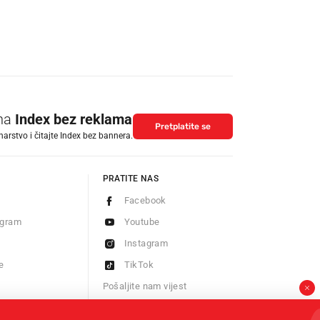
 na
Index bez reklama
Pretplatite se
arstvo i čitajte Index bez bannera.
PRATITE NAS
Facebook
ogram
Youtube
Instagram
e
TikTok
Pošaljite nam vijest
Newsletter