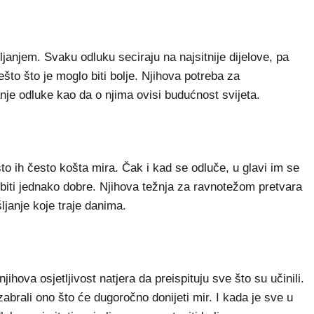
janjem. Svaku odluku seciraju na najsitnije dijelove, pa
što što je moglo biti bolje. Njihova potreba za
anje odluke kao da o njima ovisi budućnost svijeta.
što ih često košta mira. Čak i kad se odluče, u glavi im se
biti jednako dobre. Njihova težnja za ravnotežom pretvara
ljanje koje traje danima.
ihova osjetljivost natjera da preispituju sve što su učinili.
izabrali ono što će dugoročno donijeti mir. I kada je sve u