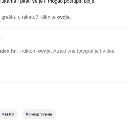
ukama i pitati se je li mogao postupiti bolje.
ti grešku u tekstu? Kliknite
ovdje
.
.
dex.hr
ili klikom
ovdje
. Atraktivne fotografije i videe
.
#
astro
#
preispitivanje