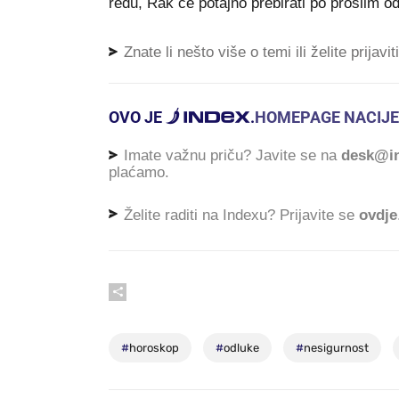
redu, Rak će potajno prebirati po prošlim odl
Znate li nešto više o temi ili želite prijavi
OVO JE
.
HOMEPAGE NACIJE
Imate važnu priču? Javite se na
desk@in
plaćamo.
Želite raditi na Indexu? Prijavite se
ovdje
#
horoskop
#
odluke
#
nesigurnost