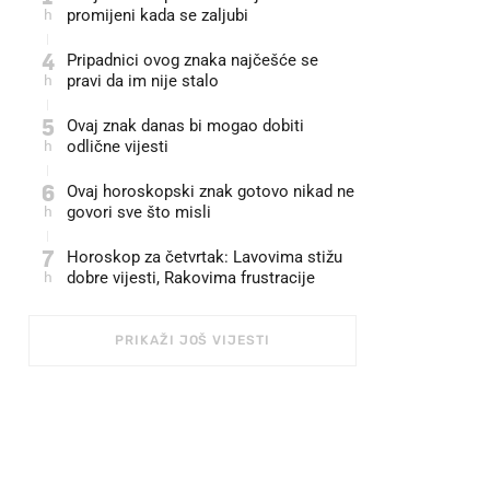
h
promijeni kada se zaljubi
4
Pripadnici ovog znaka najčešće se
h
pravi da im nije stalo
5
Ovaj znak danas bi mogao dobiti
h
odlične vijesti
6
Ovaj horoskopski znak gotovo nikad ne
h
govori sve što misli
7
Horoskop za četvrtak: Lavovima stižu
h
dobre vijesti, Rakovima frustracije
PRIKAŽI JOŠ VIJESTI