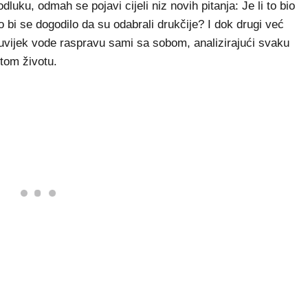
ku, odmah se pojavi cijeli niz novih pitanja: Je li to bio
to bi se dogodilo da su odabrali drukčije? I dok drugi već
š uvijek vode raspravu sami sa sobom, analizirajući svaku
itom životu.