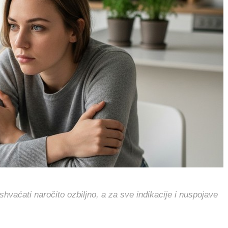
hvaćati naročito ozbiljno, a za sve indikacije i nuspojave