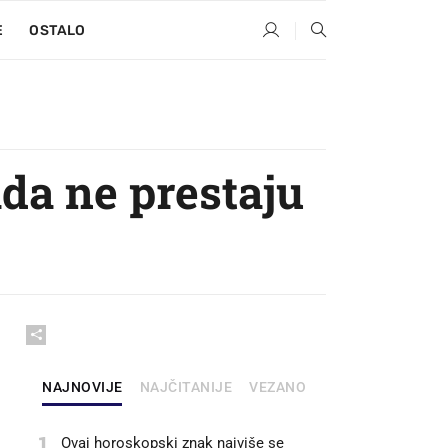
E
OSTALO
da ne prestaju
NAJNOVIJE
NAJČITANIJE
VEZANO
1
Ovaj horoskopski znak najviše se