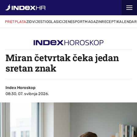
PRETPLATA
ZID
VIJESTI
OGLASI
CIJENE
SPORT
MAGAZIN
RECEPTI
KALENDAR
Miran četvrtak čeka jedan
sretan znak
Index Horoskop
08:30, 07. svibnja 2026.