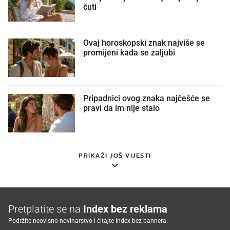
čuti
Ovaj horoskopski znak najviše se
promijeni kada se zaljubi
Pripadnici ovog znaka najčešće se
pravi da im nije stalo
PRIKAŽI JOŠ VIJESTI
Pretplatite se na
Index bez reklama
Podržite neovisno novinarstvo i čitajte Index bez bannera.