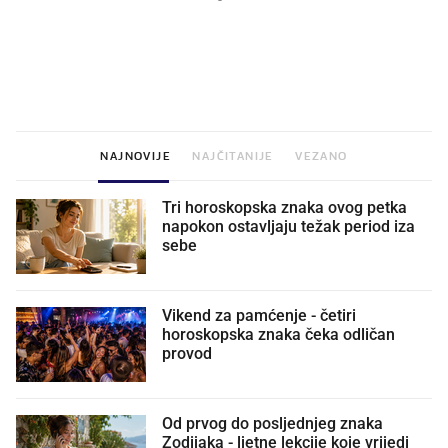
VIDEO
Liječnik otkrio kad je
Što povezuje Lexus i
najbolje vrijeme za skidanje
legendarnog Ponyja?
dioptrije
NAJNOVIJE
NAJČITANIJE
VEZANO
Tri horoskopska znaka ovog petka
napokon ostavljaju težak period iza
sebe
Vikend za pamćenje - četiri
horoskopska znaka čeka odličan
provod
Od prvog do posljednjeg znaka
Zodijaka - ljetne lekcije koje vrijedi