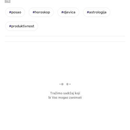
#
posao
#
horoskop
#
djevica
#
astrologija
#
produktivnost
PROČITAJTE JOŠ
VIDEO
Liječnik otkrio kad je
Što povezuje Lexus i
najbolje vrijeme za skidanje
legendarnog Ponyja?
dioptrije