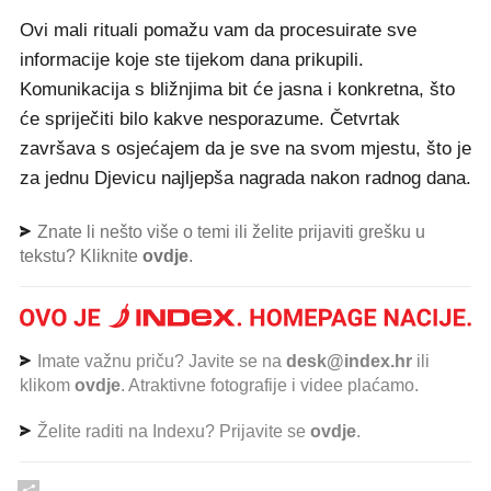
Ovi mali rituali pomažu vam da procesuirate sve
informacije koje ste tijekom dana prikupili.
Komunikacija s bližnjima bit će jasna i konkretna, što
će spriječiti bilo kakve nesporazume. Četvrtak
završava s osjećajem da je sve na svom mjestu, što je
za jednu Djevicu najljepša nagrada nakon radnog dana.
Znate li nešto više o temi ili želite prijaviti grešku u
tekstu? Kliknite
ovdje
.
Imate važnu priču? Javite se na
desk@index.hr
ili
klikom
ovdje
. Atraktivne fotografije i videe plaćamo.
Želite raditi na Indexu? Prijavite se
ovdje
.