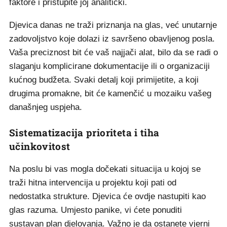
faktore i pristupite joj analitički.
Djevica danas ne traži priznanja na glas, već unutarnje
zadovoljstvo koje dolazi iz savršeno obavljenog posla.
Vaša preciznost bit će vaš najjači alat, bilo da se radi o
slaganju komplicirane dokumentacije ili o organizaciji
kućnog budžeta. Svaki detalj koji primijetite, a koji
drugima promakne, bit će kamenčić u mozaiku vašeg
današnjeg uspjeha.
Sistematizacija prioriteta i tiha
učinkovitost
Na poslu bi vas mogla dočekati situacija u kojoj se
traži hitna intervencija u projektu koji pati od
nedostatka strukture. Djevica će ovdje nastupiti kao
glas razuma. Umjesto panike, vi ćete ponuditi
sustavan plan djelovanja. Važno je da ostanete vjerni