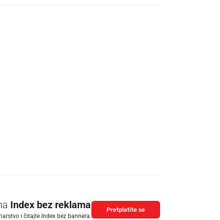
 na
Index bez reklama
Pretplatite se
arstvo i čitajte Index bez bannera.