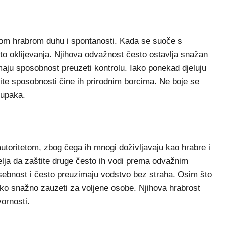
vom hrabrom duhu i spontanosti. Kada se suoče s
to oklijevanja. Njihova odvažnost često ostavlja snažan
maju sposobnost preuzeti kontrolu. Iako ponekad djeluju
tite sposobnosti čine ih prirodnim borcima. Ne boje se
tupaka.
toritetom, zbog čega ih mnogi doživljavaju kao hrabre i
elja da zaštite druge često ih vodi prema odvažnim
sebnost i često preuzimaju vodstvo bez straha. Osim što
ko snažno zauzeti za voljene osobe. Njihova hrabrost
vornosti.