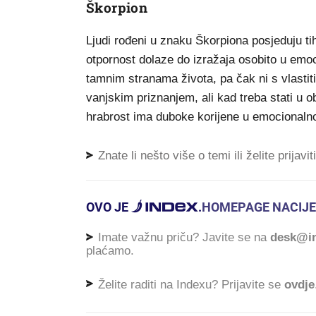
Škorpion
Ljudi rođeni u znaku Škorpiona posjeduju tih
otpornost dolaze do izražaja osobito u emoc
tamnim stranama života, pa čak ni s vlastit
vanjskim priznanjem, ali kad treba stati u ob
hrabrost ima duboke korijene u emocionalnoj 
Znate li nešto više o temi ili želite prijavi
OVO JE
.
HOMEPAGE NACIJE
Imate važnu priču? Javite se na
desk@in
plaćamo.
Želite raditi na Indexu? Prijavite se
ovdje