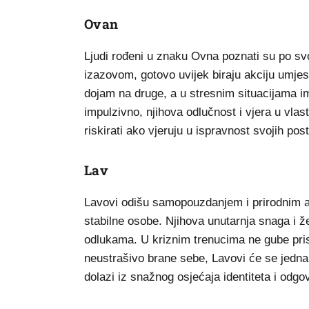
Ovan
Ljudi rođeni u znaku Ovna poznati su po s
izazovom, gotovo uvijek biraju akciju umjes
dojam na druge, a u stresnim situacijama i
impulzivno, njihova odlučnost i vjera u vlas
riskirati ako vjeruju u ispravnost svojih pos
Lav
Lavovi odišu samopouzdanjem i prirodnim au
stabilne osobe. Njihova unutarnja snaga i ž
odlukama. U kriznim trenucima ne gube pri
neustrašivo brane sebe, Lavovi će se jedna
dolazi iz snažnog osjećaja identiteta i odgo