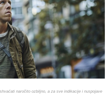
hvaćati naročito ozbiljno, a za sve indikacije i nuspojave