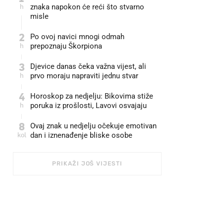
h
znaka napokon će reći što stvarno
misle
2
Po ovoj navici mnogi odmah
h
prepoznaju Škorpiona
3
Djevice danas čeka važna vijest, ali
h
prvo moraju napraviti jednu stvar
4
Horoskop za nedjelju: Bikovima stiže
h
poruka iz prošlosti, Lavovi osvajaju
8
Ovaj znak u nedjelju očekuje emotivan
kol
dan i iznenađenje bliske osobe
PRIKAŽI JOŠ VIJESTI