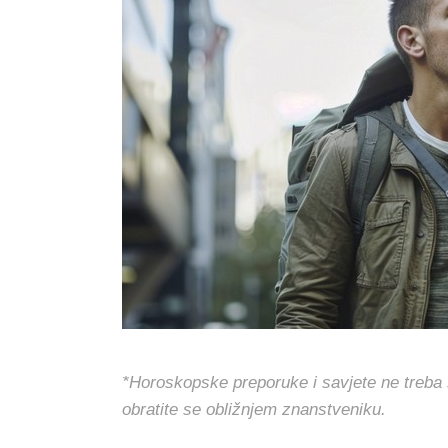
*Horoskopske preporuke i savjete ne treba s
obratite se obližnjem znanstveniku.