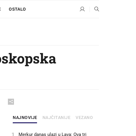
E
OSTALO
roskopska
NAJNOVIJE
NAJČITANIJE
VEZANO
1
Merkur danas ulazi u Lava: Ova tri