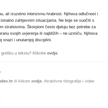
u, ali izuzetno intenzivnu hrabrost. Njihova odlučnost i
ionalno zahtjevnim situacijama. Ne boje se suočiti s
im strahovima. Škorpioni često djeluju bez potrebe za
ranu svojih uvjerenja ili najbližih – ne uzmiču. Njihova
snazi i unutarnjoj disciplini.
ti grešku u tekstu? Kliknite
ovdje
.
.
dex.hr
ili klikom
ovdje
. Atraktivne fotografije i videe
.