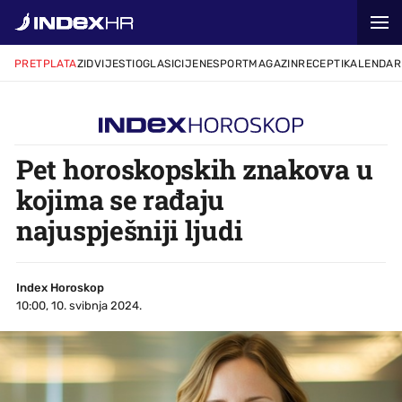
PRETPLATA
ZID
VIJESTI
OGLASI
CIJENE
SPORT
MAGAZIN
RECEPTI
KALENDAR
Pet horoskopskih znakova u
kojima se rađaju
najuspješniji ljudi
Index Horoskop
10:00, 10. svibnja 2024.