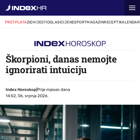
PRETPLATA
ZID
VIJESTI
OGLASI
CIJENE
SPORT
MAGAZIN
RECEPTI
KALENDAR
Škorpioni, danas nemojte
ignorirati intuiciju
Index Horoskop
|
Prije mjesec dana
14:52, 06. srpnja 2026.