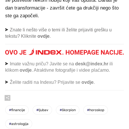
se posvetite nekom hobiju koji vas opušta. Danas je
dan transformacije - završit ćete ga drukčiji nego što
ste ga započeli.
Znate li nešto više o temi ili želite prijaviti grešku u
tekstu? Kliknite
ovdje
.
Imate važnu priču? Javite se na
desk@index.hr
ili
klikom
ovdje
. Atraktivne fotografije i videe plaćamo.
Želite raditi na Indexu? Prijavite se
ovdje
.
#
financije
#
ljubav
#
škorpion
#
horoskop
#
astrologija