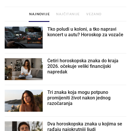
NAJNOVIJE
NAJČITANIJE
VEZANO
Tko poludi u koloni, a tko napravi
koncert u autu? Horoskop za vozače
Četiri horoskopska znaka do kraja
2026. očekuje veliki financijski
napredak
Tri znaka koja mogu potpuno
promijeniti život nakon jednog
razočaranja
Dva horoskopska znaka u kojima se
rađaju najokrutniji ljudi