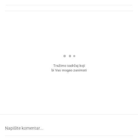
PROČITAJTE JOŠ
VIDEO
Liječnik otkrio kad je
Što povezuje Lexus i
najbolje vrijeme za skidanje
legendarnog Ponyja?
dioptrije