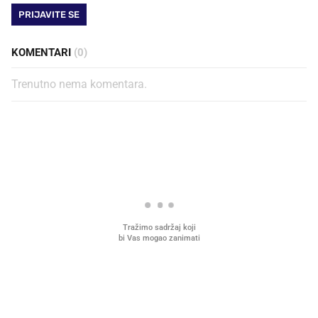
PRIJAVITE SE
KOMENTARI
(0)
Trenutno nema komentara.
PROČITAJTE JOŠ
VIDEO
Liječnik otkrio kad je
Što povezuje Lexus i
najbolje vrijeme za skidanje
legendarnog Ponyja?
dioptrije