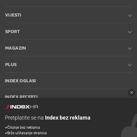
VIJESTI
SPORT
MAGAZIN
PLUS
INDEX OGLASI
INDEX RECEPTI
INFO
Pretplatite se na
Index bez reklama
Čitanje bez reklama
Oglašavanje
Zaposli se na Indexu
Kontakt
Impressum
Uvjeti
Brže učitavanje stranica
korištenja
Postavke kolačića