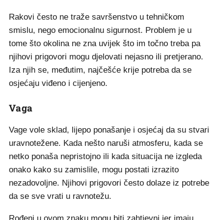
Rakovi često ne traže savršenstvo u tehničkom
smislu, nego emocionalnu sigurnost. Problem je u
tome što okolina ne zna uvijek što im točno treba pa
njihovi prigovori mogu djelovati nejasno ili pretjerano.
Iza njih se, međutim, najčešće krije potreba da se
osjećaju viđeno i cijenjeno.
Vaga
Vage vole sklad, lijepo ponašanje i osjećaj da su stvari
uravnotežene. Kada nešto naruši atmosferu, kada se
netko ponaša nepristojno ili kada situacija ne izgleda
onako kako su zamislile, mogu postati izrazito
nezadovoljne. Njihovi prigovori često dolaze iz potrebe
da se sve vrati u ravnotežu.
Rođeni u ovom znaku mogu biti zahtjevni jer imaju