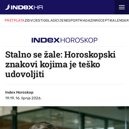
PRETPLATA
ZID
VIJESTI
OGLASI
CIJENE
SPORT
MAGAZIN
RECEPTI
KALENDAR
Stalno se žale: Horoskopski
znakovi kojima je teško
udovoljiti
Index Horoskop
19:19, 16. lipnja 2026.