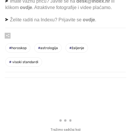
Imate važnu priču? Javite se na
desk@index.hr
ili
klikom
ovdje
. Atraktivne fotografije i videe plaćamo.
Želite raditi na Indexu? Prijavite se
ovdje
.
#
horoskop
#
astrologija
#
žaljenje
#
visoki standardi
PROČITAJTE JOŠ