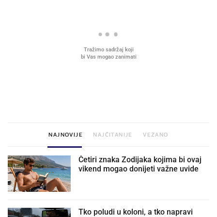
VIDEO
Liječnik otkrio kad je
Što povezuje Lexus i
najbolje vrijeme za skidanje
legendarnog Ponyja?
dioptrije
NAJNOVIJE
NAJČITANIJE
VEZANO
Četiri znaka Zodijaka kojima bi ovaj
vikend mogao donijeti važne uvide
Tko poludi u koloni, a tko napravi