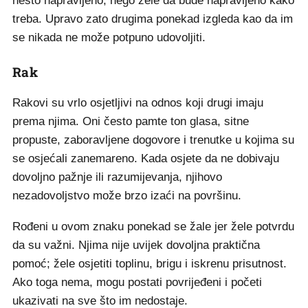
nešto napravljeno, nego žele da bude napravljeno kako
treba. Upravo zato drugima ponekad izgleda kao da im
se nikada ne može potpuno udovoljiti.
Rak
Rakovi su vrlo osjetljivi na odnos koji drugi imaju
prema njima. Oni često pamte ton glasa, sitne
propuste, zaboravljene dogovore i trenutke u kojima su
se osjećali zanemareno. Kada osjete da ne dobivaju
dovoljno pažnje ili razumijevanja, njihovo
nezadovoljstvo može brzo izaći na površinu.
Rođeni u ovom znaku ponekad se žale jer žele potvrdu
da su važni. Njima nije uvijek dovoljna praktična
pomoć; žele osjetiti toplinu, brigu i iskrenu prisutnost.
Ako toga nema, mogu postati povrijeđeni i početi
ukazivati na sve što im nedostaje.