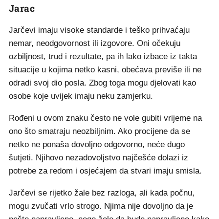
Jarac
Jarčevi imaju visoke standarde i teško prihvaćaju
nemar, neodgovornost ili izgovore. Oni očekuju
ozbiljnost, trud i rezultate, pa ih lako izbace iz takta
situacije u kojima netko kasni, obećava previše ili ne
odradi svoj dio posla. Zbog toga mogu djelovati kao
osobe koje uvijek imaju neku zamjerku.
Rođeni u ovom znaku često ne vole gubiti vrijeme na
ono što smatraju neozbiljnim. Ako procijene da se
netko ne ponaša dovoljno odgovorno, neće dugo
šutjeti. Njihovo nezadovoljstvo najčešće dolazi iz
potrebe za redom i osjećajem da stvari imaju smisla.
Jarčevi se rijetko žale bez razloga, ali kada počnu,
mogu zvučati vrlo strogo. Njima nije dovoljno da je