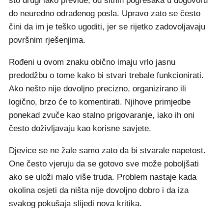
što drugi lako previde, od sitnih pogrešaka u dogovoru
do neuredno odrađenog posla. Upravo zato se često
čini da im je teško ugoditi, jer se rijetko zadovoljavaju
površnim rješenjima.
Rođeni u ovom znaku obično imaju vrlo jasnu
predodžbu o tome kako bi stvari trebale funkcionirati.
Ako nešto nije dovoljno precizno, organizirano ili
logično, brzo će to komentirati. Njihove primjedbe
ponekad zvuče kao stalno prigovaranje, iako ih oni
često doživljavaju kao korisne savjete.
Djevice se ne žale samo zato da bi stvarale napetost.
One često vjeruju da se gotovo sve može poboljšati
ako se uloži malo više truda. Problem nastaje kada
okolina osjeti da ništa nije dovoljno dobro i da iza
svakog pokušaja slijedi nova kritika.