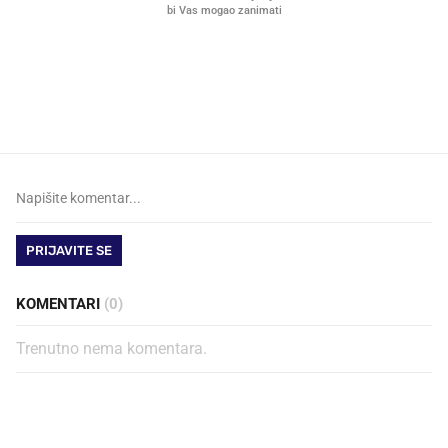
VIDEO
Liječnik otkrio kad je
Što povezuje Lexus i
najbolje vrijeme za skidanje
legendarnog Ponyja?
dioptrije
PRIJAVITE SE
KOMENTARI
(0)
Trenutno nema komentara.
PROČITAJTE JOŠ