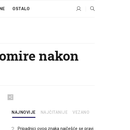
NE
OSTALO
pomire nakon
NAJNOVIJE
NAJČITANIJE
VEZANO
2
Pripadnici ovog znaka najčešće se pravi