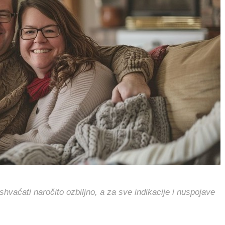
hvaćati naročito ozbiljno, a za sve indikacije i nuspojave