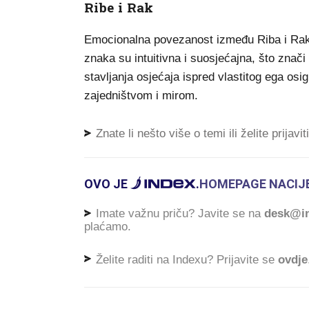
Ribe i Rak
Emocionalna povezanost između Riba i Ra
znaka su intuitivna i suosjećajna, što znač
stavljanja osjećaja ispred vlastitog ega os
zajedništvom i mirom.
Znate li nešto više o temi ili želite prijavi
OVO JE
.
HOMEPAGE NACIJE
Imate važnu priču? Javite se na
desk@in
plaćamo.
Želite raditi na Indexu? Prijavite se
ovdje