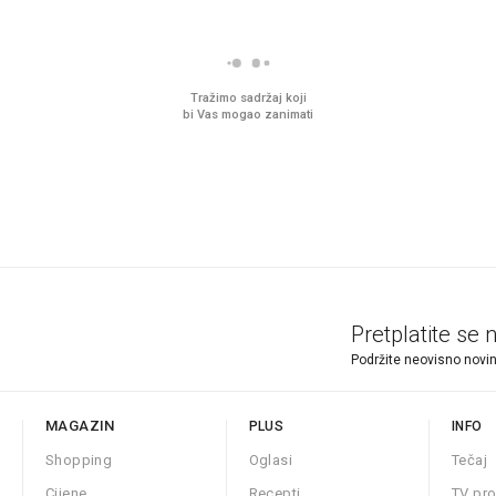
Tražimo sadržaj koji
bi Vas mogao zanimati
Pretplatite se 
Podržite neovisno novin
MAGAZIN
PLUS
INFO
Shopping
Oglasi
Tečaj
Cijene
Recepti
TV pr