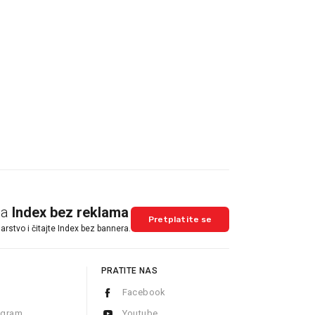
na
Index bez reklama
Pretplatite se
arstvo i čitajte Index bez bannera.
PRATITE NAS
Facebook
ogram
Youtube