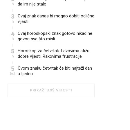
h
da im nije stalo
3
Ovaj znak danas bi mogao dobiti odlične
h
vijesti
4
Ovaj horoskopski znak gotovo nikad ne
h
govori sve što misli
5
Horoskop za četvrtak: Lavovima stižu
h
dobre vijesti, Rakovima frustracije
5
Ovom znaku četvrtak će biti najteži dan
kol
u tjednu
PRIKAŽI JOŠ VIJESTI