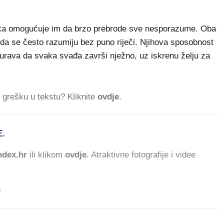
ka omogućuje im da brzo prebrode sve nesporazume. Oba
i da se često razumiju bez puno riječi. Njihova sposobnost
igurava da svaka svađa završi nježno, uz iskrenu želju za
ti grešku u tekstu? Kliknite
ovdje
.
.
dex.hr
ili klikom
ovdje
. Atraktivne fotografije i videe
.