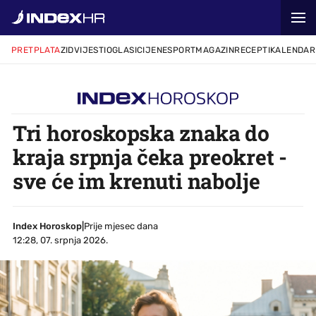
PRETPLATA
ZID
VIJESTI
OGLASI
CIJENE
SPORT
MAGAZIN
RECEPTI
KALENDAR
Tri horoskopska znaka do
kraja srpnja čeka preokret -
sve će im krenuti nabolje
Index Horoskop
|
Prije mjesec dana
12:28, 07. srpnja 2026.