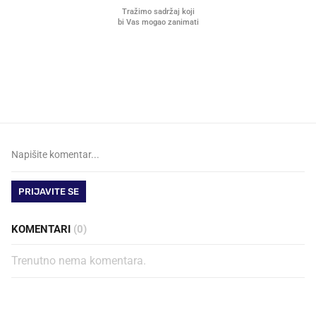
VIDEO
Liječnik otkrio kad je
Što povezuje Lexus i
najbolje vrijeme za skidanje
legendarnog Ponyja?
dioptrije
PRIJAVITE SE
KOMENTARI
(0)
Trenutno nema komentara.
PROČITAJTE JOŠ