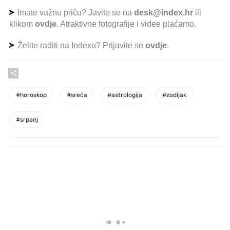
Imate važnu priču? Javite se na
desk@index.hr
ili
klikom
ovdje
. Atraktivne fotografije i videe plaćamo.
Želite raditi na Indexu? Prijavite se
ovdje
.
#
horoskop
#
sreća
#
astrologija
#
zodijak
#
srpanj
PROČITAJTE JOŠ