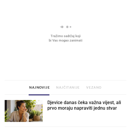
VIDEO
Liječnik otkrio kad je
Što povezuje Lexus i
najbolje vrijeme za skidanje
legendarnog Ponyja?
dioptrije
NAJNOVIJE
NAJČITANIJE
VEZANO
Djevice danas čeka važna vijest, ali
prvo moraju napraviti jednu stvar