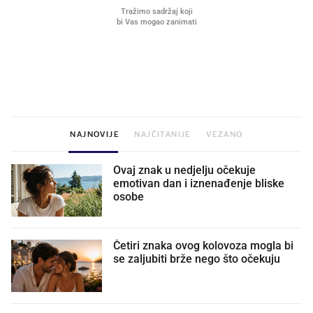
VIDEO
Liječnik otkrio kad je
Što povezuje Lexus i
najbolje vrijeme za skidanje
legendarnog Ponyja?
dioptrije
NAJNOVIJE
NAJČITANIJE
VEZANO
Ovaj znak u nedjelju očekuje
emotivan dan i iznenađenje bliske
osobe
Četiri znaka ovog kolovoza mogla bi
se zaljubiti brže nego što očekuju