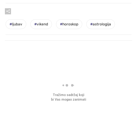
#
ljubav
#
vikend
#
horoskop
#
astrologija
PROČITAJTE JOŠ
VIDEO
Liječnik otkrio kad je
Što povezuje Lexus i
najbolje vrijeme za skidanje
legendarnog Ponyja?
dioptrije