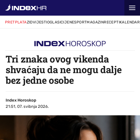
PRETPLATA
ZID
VIJESTI
OGLASI
CIJENE
SPORT
MAGAZIN
RECEPTI
KALENDAR
Tri znaka ovog vikenda
shvaćaju da ne mogu dalje
bez jedne osobe
Index Horoskop
21:51, 07. svibnja 2026.