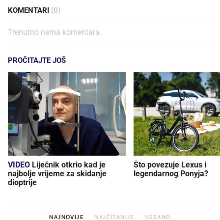
KOMENTARI
(0)
Trenutno nema komentara.
PROČITAJTE JOŠ
VIDEO
Liječnik otkrio kad je
Što povezuje Lexus i
najbolje vrijeme za skidanje
legendarnog Ponyja?
dioptrije
NAJNOVIJE
NAJČITANIJE
VEZANO