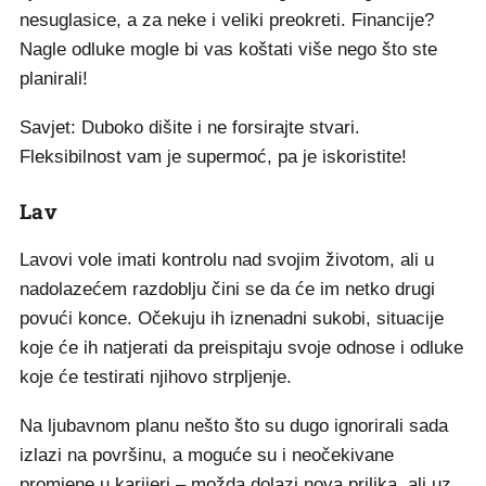
nesuglasice, a za neke i veliki preokreti. Financije?
Nagle odluke mogle bi vas koštati više nego što ste
planirali!
Savjet: Duboko dišite i ne forsirajte stvari.
Fleksibilnost vam je supermoć, pa je iskoristite!
Lav
Lavovi vole imati kontrolu nad svojim životom, ali u
nadolazećem razdoblju čini se da će im netko drugi
povući konce. Očekuju ih iznenadni sukobi, situacije
koje će ih natjerati da preispitaju svoje odnose i odluke
koje će testirati njihovo strpljenje.
Na ljubavnom planu nešto što su dugo ignorirali sada
izlazi na površinu, a moguće su i neočekivane
promjene u karijeri – možda dolazi nova prilika, ali uz