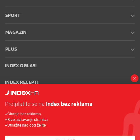
SPORT
MAGAZIN
PLUS
INDEX OGLASI
INDEX RECEPTI
INFO
Pretplatite se na
Index bez reklama
Čitanje bez reklama
Oglašavanje
Zaposli se na Indexu
Kontakt
Impressum
Uvjeti
Brže učitavanje stranica
korištenja
Postavke kolačića
Otkažite kad god želite