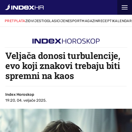
PRETPLATA
ZID
VIJESTI
OGLASI
CIJENE
SPORT
MAGAZIN
RECEPTI
KALENDAR
Veljača donosi turbulencije,
evo koji znakovi trebaju biti
spremni na kaos
Index Horoskop
19:20, 04. veljače 2025.