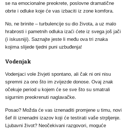
se na emocionalne preokrete, poslovne dramatične
obrte i odluke koje će vas izbaciti iz zone komfora.
No, ne brinite – turbulencije su dio života, a uz malo
hrabrosti i pametnih odluka izaći ćete iz svega još jači
(i iskusniji). Saznajte jeste li među ova tri znaka
kojima slijede tjedni puni uzbuđenja!
Vodenjak
Vodenjaci vole živjeti spontano, ali čak ni oni nisu
spremni za ono što im zvijezde donose. Ovaj znak
očekuje period u kojem će se sve što su smatrali
sigurnim preokrenuti naglavačke.
Posao? Možda će vas iznenaditi promjene u timu, novi
šef ili iznenadni izazov koji će testirati vaše strpljenje.
Ljubavni život? Neočekivani razgovori, moguće