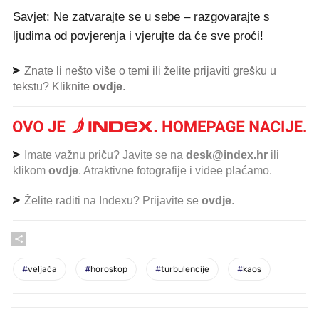
Savjet: Ne zatvarajte se u sebe – razgovarajte s
ljudima od povjerenja i vjerujte da će sve proći!
Znate li nešto više o temi ili želite prijaviti grešku u
tekstu? Kliknite
ovdje
.
Imate važnu priču? Javite se na
desk@index.hr
ili
klikom
ovdje
. Atraktivne fotografije i videe plaćamo.
Želite raditi na Indexu? Prijavite se
ovdje
.
#
veljača
#
horoskop
#
turbulencije
#
kaos