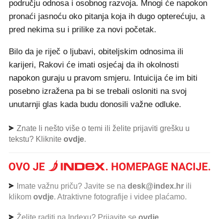
području odnosa i osobnog razvoja. Mnogi će napokon
pronaći jasnoću oko pitanja koja ih dugo opterećuju, a
pred nekima su i prilike za novi početak.
Bilo da je riječ o ljubavi, obiteljskim odnosima ili
karijeri, Rakovi će imati osjećaj da ih okolnosti
napokon guraju u pravom smjeru. Intuicija će im biti
posebno izražena pa bi se trebali osloniti na svoj
unutarnji glas kada budu donosili važne odluke.
Znate li nešto više o temi ili želite prijaviti grešku u
tekstu? Kliknite
ovdje
.
Imate važnu priču? Javite se na
desk@index.hr
ili
klikom
ovdje
. Atraktivne fotografije i videe plaćamo.
Želite raditi na Indexu? Prijavite se
ovdje
.