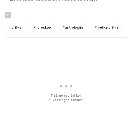
#
prilika
#
horoskop
#
astrologija
#
velike prilike
PROČITAJTE JOŠ
VIDEO
Liječnik otkrio kad je
Što povezuje Lexus i
najbolje vrijeme za skidanje
legendarnog Ponyja?
dioptrije