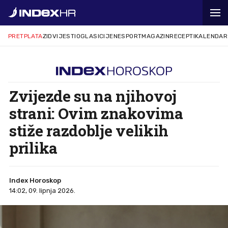
PRETPLATA
ZID
VIJESTI
OGLASI
CIJENE
SPORT
MAGAZIN
RECEPTI
KALENDAR
Zvijezde su na njihovoj
strani: Ovim znakovima
stiže razdoblje velikih
prilika
Index Horoskop
14:02, 09. lipnja 2026.