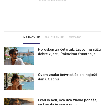
VIDEO
Liječnik otkrio kad je
Što povezuje Lexus i
najbolje vrijeme za skidanje
legendarnog Ponyja?
dioptrije
NAJNOVIJE
NAJČITANIJE
VEZANO
Horoskop za četvrtak: Lavovima stižu
dobre vijesti, Rakovima frustracije
Ovom znaku četvrtak će biti najteži
dan u tjednu
I kad ih boli, ova dva znaka ponašaju
se kao da je sve u redu