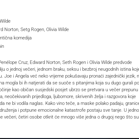
 Wilde
d Norton, Setg Rogen, Olivia Wilde
tična komedija
in
Penélope Cruz, Edward Norton, Seth Rogen i Olivia Wilde predvode
iju o jednoj večeri, jednom braku, seksu i bezbroj neugodnih istina koj
nu. Joe i Angela već neko vrijeme pokušavaju pronaći zajednički jezik, 
a mogla bi ih natjerati da se suoče s pitanjima koja su dugo gurali p
očinje kao običan susjedski posjet ubrzo se pretvara u večer prepunu
, neočekivanih prijedloga, ljubomore, skrivenih želja i razgovora koje
da ne bi vodila naglas. Kako vino teče, a maske polako padaju, granic
druženja i potpune emocionalne katastrofe postaju sve tanje. U jedn
ne večeri, četiri osobe otkrit će mnogo više jedna o drugoj nego što su