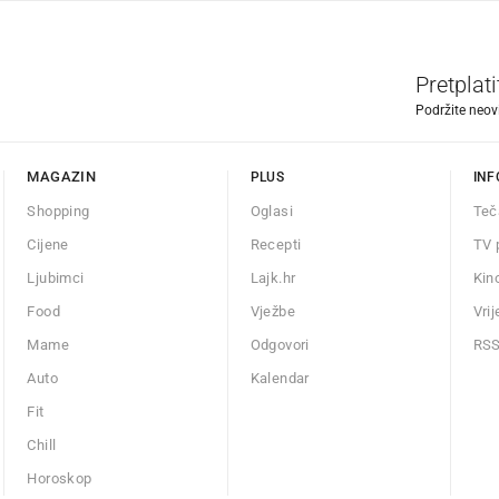
Pretplat
Podržite neov
MAGAZIN
PLUS
INF
Shopping
Oglasi
Teč
Cijene
Recepti
TV 
Ljubimci
Lajk.hr
Kin
Food
Vježbe
Vri
Mame
Odgovori
RS
Auto
Kalendar
Fit
Chill
Horoskop