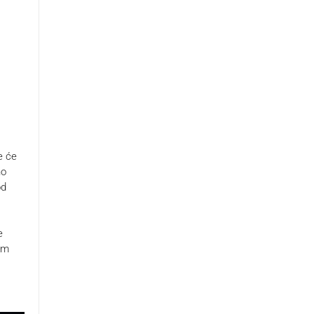
e će
no
od
e
om