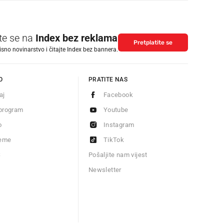
ite se na
Index bez reklama
Pretplatite se
isno novinarstvo i čitajte Index bez bannera.
O
PRATITE NAS
aj
Facebook
program
Youtube
o
Instagram
jeme
TikTok
S
Pošaljite nam vijest
Newsletter