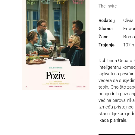
The Invite
Redatelj
Olivia
Glumci
Edwar
Žanr
Roman
Trajanje
107 m
Dobitnica Oscara 
inteligentnu komed
isplivati na površi
večera sa susjedim
tepih. Ono što zap
neugodnih priznanja
većina parova nika
između pristojnog 
stanu, tijekom jed
ikada planirale.