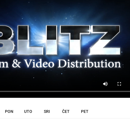
PON
UTO
SRI
ČET
PET