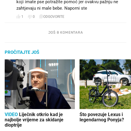
koji imate pse potražite pomoć jer ovakvu pažnju ne
zahtjevaju ni male bebe. Naporni ste
1
0
ODGOVORITE
JOŠ 8 KOMENTARA
PROČITAJTE JOŠ
VIDEO
Liječnik otkrio kad je
Što povezuje Lexus i
najbolje vrijeme za skidanje
legendarnog Ponyja?
dioptrije