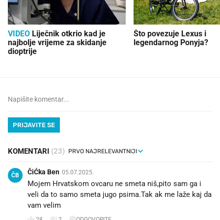
VIDEO
Liječnik otkrio kad je
Što povezuje Lexus i
najbolje vrijeme za skidanje
legendarnog Ponyja?
dioptrije
PRIJAVITE SE
KOMENTARI
(23)
ČiĆka Ben
05.07.2025.
ČB
Mojem Hrvatskom ovcaru ne smeta niš,pito sam ga i
veli da to samo smeta jugo psima.Tak ak me laže kaj da
vam velim 🤣
28
2
ODGOVORITE