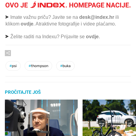
Imate važnu priču? Javite se na
desk@index.hr
ili
klikom
ovdje
. Atraktivne fotografije i videe plaćamo.
Želite raditi na Indexu? Prijavite se
ovdje
.
#
psi
#
thompson
#
buka
PROČITAJTE JOŠ