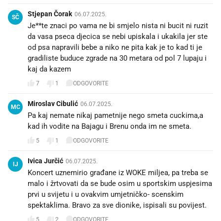
Stjepan Čorak
06.07.2025.
SČ
Je**te znaci po vama ne bi smjelo nista ni bucit ni ruzit
da vasa pseca djecica se nebi upiskala i ukakila jer ste
od psa napravili bebe a niko ne pita kak je to kad ti je
gradiliste buduce zgrade na 30 metara od pol 7 lupaju i
kaj da kazem
7
1
ODGOVORITE
Miroslav Cibulić
06.07.2025.
MC
Pa kaj nemate nikaj pametnije nego smeta cuckima,a
kad ih vodite na Bajagu i Brenu onda im ne smeta.
5
1
ODGOVORITE
Ivica Jurčić
06.07.2025.
IJ
Koncert uznemirio građane iz WOKE miljea, pa treba se
malo i žrtvovati da se bude osim u sportskim uspjesima
prvi u svijetu i u ovakvim umjetničko- scenskim
spektaklima. Bravo za sve dionike, ispisali su povijest.
5
2
ODGOVORITE