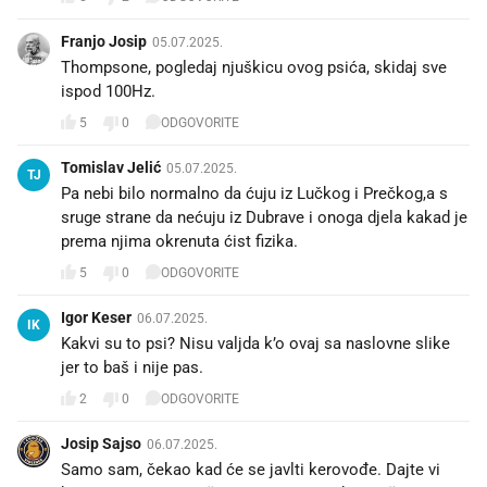
Franjo Josip
05.07.2025.
Thompsone, pogledaj njuškicu ovog psića, skidaj sve
ispod 100Hz.
5
0
ODGOVORITE
Tomislav Jelić
05.07.2025.
TJ
Pa nebi bilo normalno da ćuju iz Lučkog i Prečkog,a s
sruge strane da nećuju iz Dubrave i onoga djela kakad je
prema njima okrenuta ćist fizika.
5
0
ODGOVORITE
Igor Keser
06.07.2025.
IK
Kakvi su to psi? Nisu valjda k’o ovaj sa naslovne slike
jer to baš i nije pas.
2
0
ODGOVORITE
Josip Sajso
06.07.2025.
Samo sam, čekao kad će se javlti kerovođe. Dajte vi