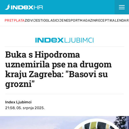
PRETPLATA
ZID
VIJESTI
OGLASI
CIJENE
SPORT
MAGAZIN
RECEPTI
KALENDAR
Buka s Hipodroma
uznemirila pse na drugom
kraju Zagreba: "Basovi su
grozni"
Index Ljubimci
21:58, 05. srpnja 2025.