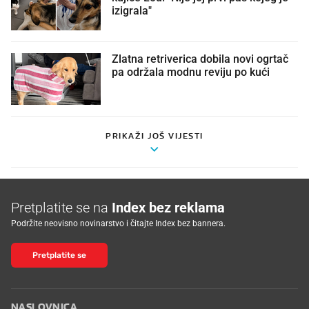
izigrala"
Zlatna retriverica dobila novi ogrtač
pa održala modnu reviju po kući 🤩
PRIKAŽI JOŠ VIJESTI
Pretplatite se na
Index bez reklama
Podržite neovisno novinarstvo i čitajte Index bez bannera.
Pretplatite se
NASLOVNICA