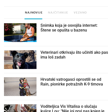
NAJNOVIJE
NAJČITANIJE
VEZANO
Snimka koja je osvojila internet:
Štene se opušta u bazenu
Veterinari otkrivaju što učiniti ako pas
ima loš zadah
Hrvatski vatrogasci oprostili se od
Rain, pionirke potražnih K-9 timova
Voditeljica Vis Vitalisa o slučaju
kujice Lou: "Nije joj prvi pas kojeg je