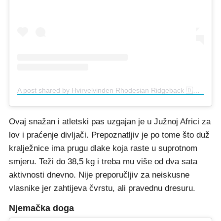
A post shared by Hvirvelvinden Rhodesian Ridgeback 🇩🇰 (@dealive)
Ovaj snažan i atletski pas uzgajan je u Južnoj Africi za
lov i praćenje divljači. Prepoznatljiv je po tome što duž
kralježnice ima prugu dlake koja raste u suprotnom
smjeru. Teži do 38,5 kg i treba mu više od dva sata
aktivnosti dnevno. Nije preporučljiv za neiskusne
vlasnike jer zahtijeva čvrstu, ali pravednu dresuru.
Njemačka doga