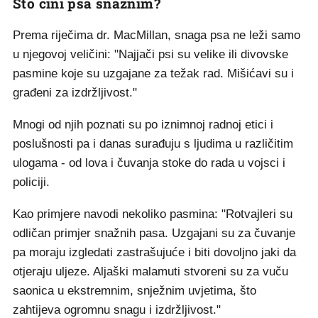
Što čini psa snažnim?
Prema riječima dr. MacMillan, snaga psa ne leži samo
u njegovoj veličini: "Najjači psi su velike ili divovske
pasmine koje su uzgajane za težak rad. Mišićavi su i
građeni za izdržljivost."
Mnogi od njih poznati su po iznimnoj radnoj etici i
poslušnosti pa i danas surađuju s ljudima u različitim
ulogama - od lova i čuvanja stoke do rada u vojsci i
policiji.
Kao primjere navodi nekoliko pasmina: "Rotvajleri su
odličan primjer snažnih pasa. Uzgajani su za čuvanje
pa moraju izgledati zastrašujuće i biti dovoljno jaki da
otjeraju uljeze. Aljaški malamuti stvoreni su za vuču
saonica u ekstremnim, snježnim uvjetima, što
zahtijeva ogromnu snagu i izdržljivost."