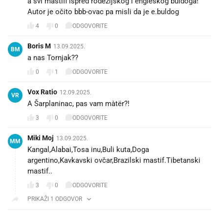
a svi mastifi ispred rodezijskog i engleskog buldoga!
Autor je očito bbb-ovac pa misli da je e.buldog
4
0
ODGOVORITE
Boris M
13.09.2025.
BM
a nas Tornjak??
0
1
ODGOVORITE
Vox Ratio
12.09.2025.
VR
A Šarplaninac, pas vam màtër?!
3
0
ODGOVORITE
Miki Moj
13.09.2025.
MM
Kangal,Alabai,Tosa inu,Buli kuta,Doga
argentino,Kavkavski ovčar,Brazilski mastif.Tibetanski
mastif..
3
0
ODGOVORITE
PRIKAŽI 1 ODGOVOR