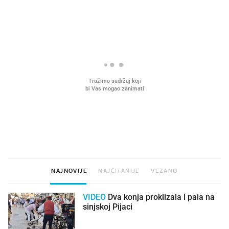
PROČITAJTE JOŠ
VIDEO
Liječnik otkrio kad je
Što povezuje Lexus i
najbolje vrijeme za skidanje
legendarnog Ponyja?
dioptrije
NAJNOVIJE
NAJČITANIJE
VEZANO
VIDEO
Dva konja proklizala i pala na
sinjskoj Pijaci