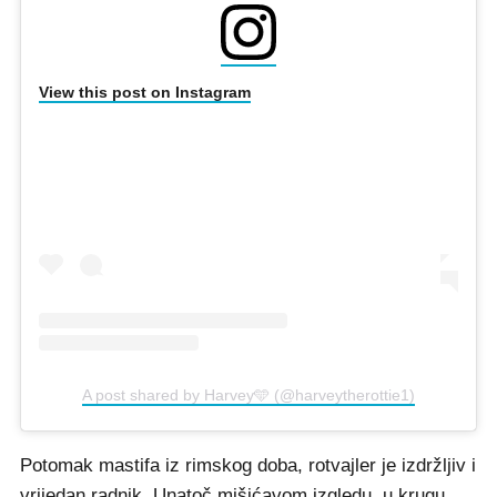
View this post on Instagram
A post shared by Harvey🩵 (@harveytherottie1)
Potomak mastifa iz rimskog doba, rotvajler je izdržljiv i
vrijedan radnik. Unatoč mišićavom izgledu, u krugu