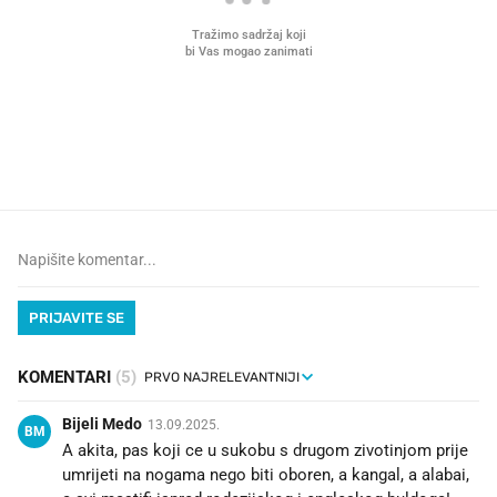
VIDEO
Liječnik otkrio kad je
Što povezuje Lexus i
najbolje vrijeme za skidanje
legendarnog Ponyja?
dioptrije
PRIJAVITE SE
KOMENTARI
(5)
Bijeli Medo
13.09.2025.
BM
A akita, pas koji ce u sukobu s drugom zivotinjom prije
umrijeti na nogama nego biti oboren, a kangal, a alabai,