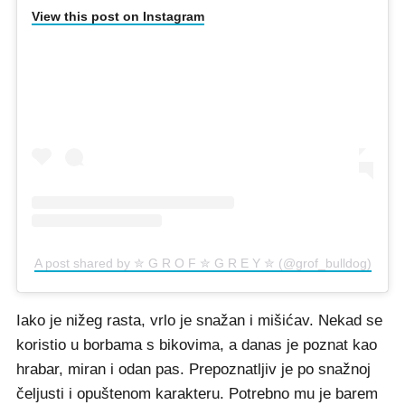
View this post on Instagram
A post shared by ✮ G R O F ✮ G R E Y ✮ (@grof_bulldog)
Iako je nižeg rasta, vrlo je snažan i mišićav. Nekad se
koristio u borbama s bikovima, a danas je poznat kao
hrabar, miran i odan pas. Prepoznatljiv je po snažnoj
čeljusti i opuštenom karakteru. Potrebno mu je barem