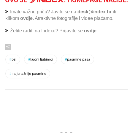
Imate važnu priču? Javite se na
desk@index.hr
ili
klikom
ovdje
. Atraktivne fotografije i videe plaćamo.
Želite raditi na Indexu? Prijavite se
ovdje
.
#
psi
#
kućni ljubimci
#
pasmine pasa
#
najsnažnije pasmine
PROČITAJTE JOŠ