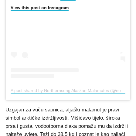
View this post on Instagram
A post shared by Northernsong Alaskan Malamutes (@northernsongmalamutes)
Uzgajan za vuču saonica, aljaški malamut je pravi
simbol arktičke izdržljivosti. Mišićavo tijelo, široka
prsa i gusta, vodootporna dlaka pomažu mu da izdrži i
najteže uvjete. Teži do 38,5 kg i poznat je kao najjači