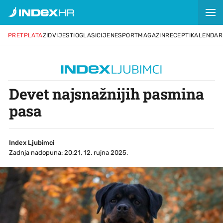
PRETPLATA
ZID
VIJESTI
OGLASI
CIJENE
SPORT
MAGAZIN
RECEPTI
KALENDAR
Devet najsnažnijih pasmina
pasa
Index Ljubimci
Zadnja nadopuna: 20:21, 12. rujna 2025.