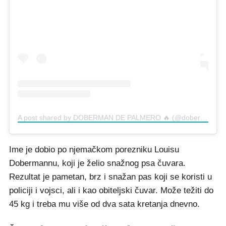
A post shared by DOBERMAN DE PALMERO 🔥 (@dobermandepalmero)
Ime je dobio po njemačkom porezniku Louisu
Dobermannu, koji je želio snažnog psa čuvara.
Rezultat je pametan, brz i snažan pas koji se koristi u
policiji i vojsci, ali i kao obiteljski čuvar. Može težiti do
45 kg i treba mu više od dva sata kretanja dnevno.