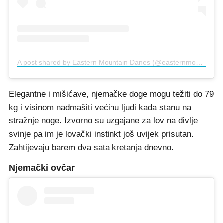
A post shared by Eastern Mountain Danes (@easternmountaindanes)
Elegantne i mišićave, njemačke doge mogu težiti do 79
kg i visinom nadmašiti većinu ljudi kada stanu na
stražnje noge. Izvorno su uzgajane za lov na divlje
svinje pa im je lovački instinkt još uvijek prisutan.
Zahtijevaju barem dva sata kretanja dnevno.
Njemački ovčar