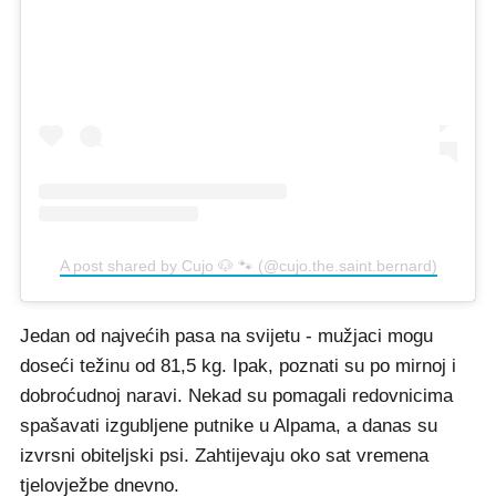
A post shared by Cujo 🐶 🐾 (@cujo.the.saint.bernard)
Jedan od najvećih pasa na svijetu - mužjaci mogu
doseći težinu od 81,5 kg. Ipak, poznati su po mirnoj i
dobroćudnoj naravi. Nekad su pomagali redovnicima
spašavati izgubljene putnike u Alpama, a danas su
izvrsni obiteljski psi. Zahtijevaju oko sat vremena
tjelovježbe dnevno.