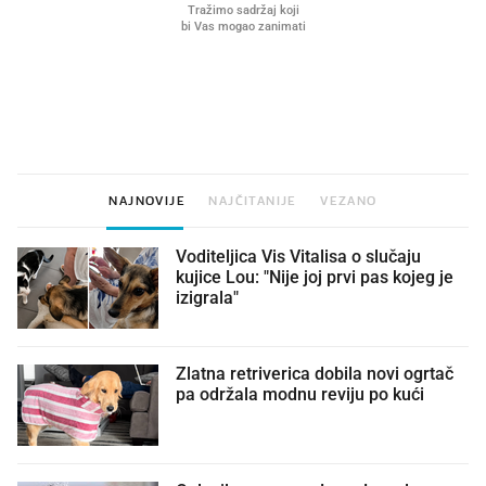
VIDEO
Liječnik otkrio kad je
Što povezuje Lexus i
najbolje vrijeme za skidanje
legendarnog Ponyja?
dioptrije
NAJNOVIJE
NAJČITANIJE
VEZANO
Voditeljica Vis Vitalisa o slučaju
kujice Lou: "Nije joj prvi pas kojeg je
izigrala"
Zlatna retriverica dobila novi ogrtač
pa održala modnu reviju po kući 🤩