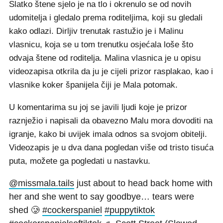
Slatko štene sjelo je na tlo i okrenulo se od novih
udomitelja i gledalo prema roditeljima, koji su gledali
kako odlazi. Dirljiv trenutak rastužio je i Malinu
vlasnicu, koja se u tom trenutku osjećala loše što
odvaja štene od roditelja. Malina vlasnica je u opisu
videozapisa otkrila da ju je cijeli prizor rasplakao, kao i
vlasnike koker španijela čiji je Mala potomak.
U komentarima su joj se javili ljudi koje je prizor
raznježio i napisali da obavezno Malu mora dovoditi na
igranje, kako bi uvijek imala odnos sa svojom obitelji.
Videozapis je u dva dana pogledan više od tristo tisuća
puta, možete ga pogledati u nastavku.
@missmala.tails
just about to head back home with
her and she went to say goodbye… tears were
shed 🥲
#cockerspaniel
#puppytiktok