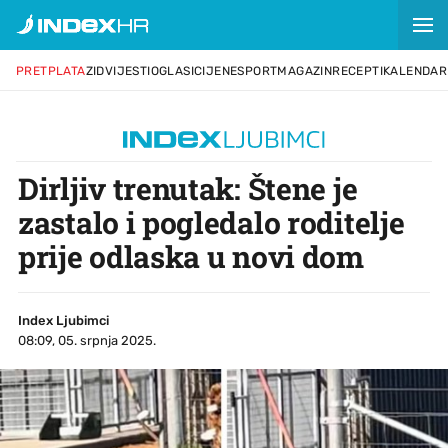
PRETPLATA
ZID
VIJESTI
OGLASI
CIJENE
SPORT
MAGAZIN
RECEPTI
KALENDAR
Dirljiv trenutak: Štene je
zastalo i pogledalo roditelje
prije odlaska u novi dom
Index Ljubimci
08:09, 05. srpnja 2025.