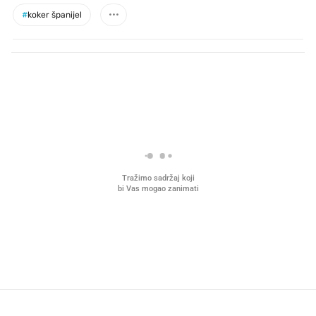
#
koker španijel
PROČITAJTE JOŠ
VIDEO
Liječnik otkrio kad je
Što povezuje Lexus i
najbolje vrijeme za skidanje
legendarnog Ponyja?
dioptrije