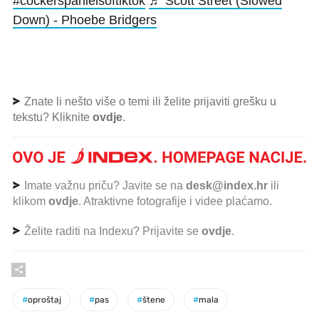
#cockerspanielsoftiktok
♬ Scott Street (Slowed
Down) - Phoebe Bridgers
Znate li nešto više o temi ili želite prijaviti grešku u
tekstu? Kliknite
ovdje
.
Imate važnu priču? Javite se na
desk@index.hr
ili
klikom
ovdje
. Atraktivne fotografije i videe plaćamo.
Želite raditi na Indexu? Prijavite se
ovdje
.
#
oproštaj
#
pas
#
štene
#
mala