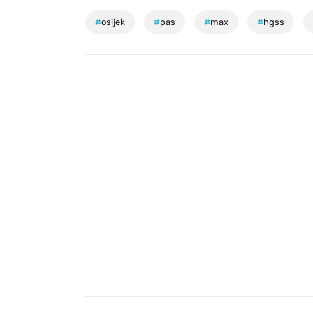
#
osijek
#
pas
#
max
#
hgss