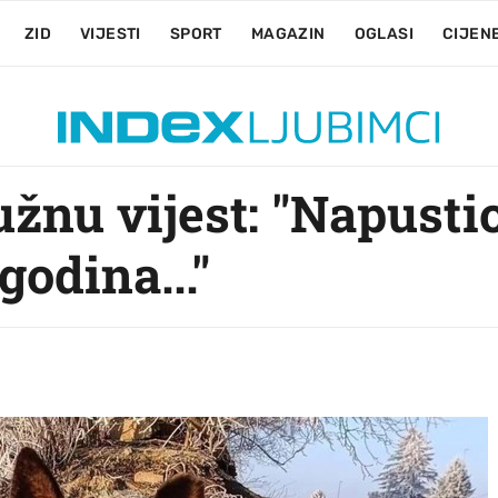
ZID
VIJESTI
SPORT
MAGAZIN
OGLASI
CIJEN
žnu vijest: "Napusti
godina..."