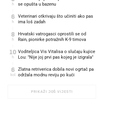
h
se opušta u bazenu
6
Veterinari otkrivaju što učiniti ako pas
h
ima loš zadah
8
Hrvatski vatrogasci oprostili se od
h
Rain, pionirke potražnih K-9 timova
10
Voditeljica Vis Vitalisa o slučaju kujice
h
Lou: "Nije joj prvi pas kojeg je izigrala"
6
Zlatna retriverica dobila novi ogrtač pa
kol
održala modnu reviju po kući 🤩
PRIKAŽI JOŠ VIJESTI