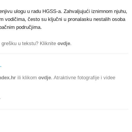
enjivu ulogu u radu HGSS-a. Zahvaljujući iznimnom njuhu,
im vodičima, često su ključni u pronalasku nestalih osoba
pačnim područjima.
ti grešku u tekstu? Kliknite
ovdje
.
.
857.
dex.hr
ili klikom
ovdje
. Atraktivne fotografije i videe
.