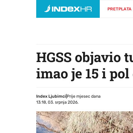
PRETPLATA
HGSS objavio tu
imao je 15 i pol 
Index Ljubimci
|
Prije mjesec dana
13:18, 03. srpnja 2026.