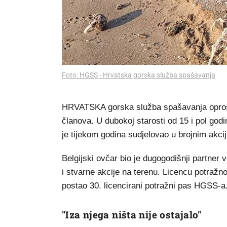
Foto: HGSS - Hrvatska gorska služba spašavanja
HRVATSKA gorska služba spašavanja oprosti
članova. U dubokoj starosti od 15 i pol god
je tijekom godina sudjelovao u brojnim akc
Belgijski ovčar bio je dugogodišnji partner 
i stvarne akcije na terenu. Licencu potražn
postao 30. licencirani potražni pas HGSS-a
"Iza njega ništa nije ostajalo"