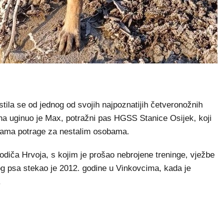
la se od jednog od svojih najpoznatijih četveronožnih
ina uginuo je Max, potražni pas HGSS Stanice Osijek, koji
ijama potrage za nestalim osobama.
vodiča Hrvoja, s kojim je prošao nebrojene treninge, vježbe
og psa stekao je 2012. godine u Vinkovcima, kada je
.