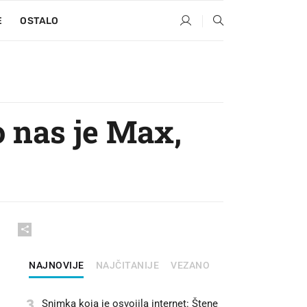
E
OSTALO
o nas je Max,
NAJNOVIJE
NAJČITANIJE
VEZANO
3
Snimka koja je osvojila internet: Štene