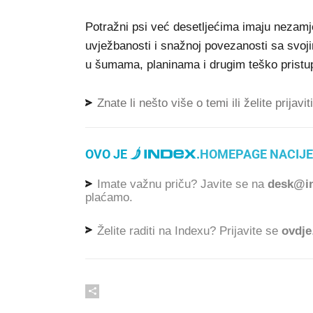
Potražni psi već desetljećima imaju nezamj
uvježbanosti i snažnoj povezanosti sa svoj
u šumama, planinama i drugim teško pristu
Znate li nešto više o temi ili želite prijavi
OVO JE
.
HOMEPAGE NACIJE
Imate važnu priču? Javite se na
desk@in
plaćamo.
Želite raditi na Indexu? Prijavite se
ovdje