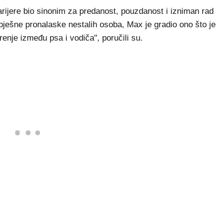
arijere bio sinonim za predanost, pouzdanost i izniman rad
spješne pronalaske nestalih osoba, Max je gradio ono što je
renje između psa i vodiča", poručili su.