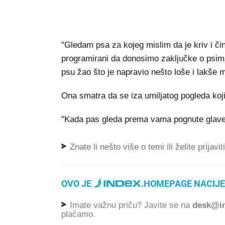
"Gledam psa za kojeg mislim da je kriv i či
programirani da donosimo zaključke o psima
psu žao što je napravio nešto loše i lakše 
Ona smatra da se iza umiljatog pogleda koji
"Kada pas gleda prema vama pognute glave i 
Znate li nešto više o temi ili želite prijavi
OVO JE
.
HOMEPAGE NACIJE
Imate važnu priču? Javite se na
desk@in
plaćamo.