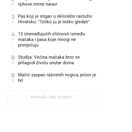
h
njihove mirne naravi
3
Pas koji je stigao u sklonište rastužio
h
Hrvatsku: "Toliko ju je teško gledati"
4
13 iznenađujućih sličnosti između
h
mačaka i pasa koje mnogi ne
primjećuju
8
Studija: Većina mačaka brzo se
h
prilagodi životu unutar doma
9
Mačić zaspao raširenih nogica, prizor je
h
hit
PRIKAŽI JOŠ VIJESTI