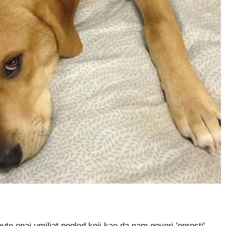
e onaj umiljat pogled koji kao da nam govori 'oprosti'.