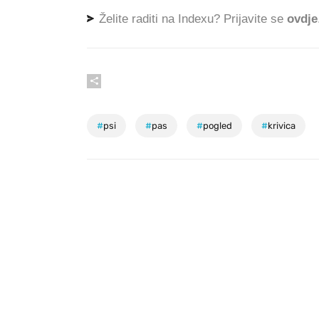
Želite raditi na Indexu? Prijavite se
ovdje
#
psi
#
pas
#
pogled
#
krivica