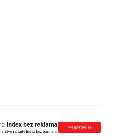
 na
Index bez reklama
Pretplatite se
arstvo i čitajte Index bez bannera.