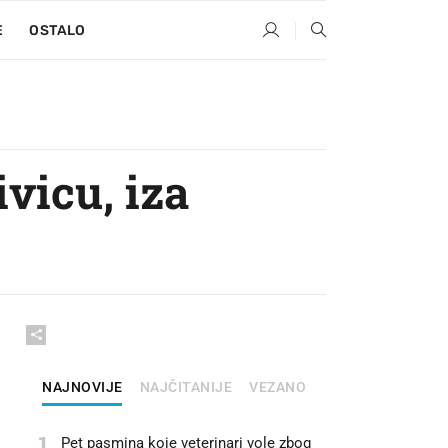
E
OSTALO
ivicu, iza
NAJNOVIJE
NAJČITANIJE
VEZANO
1
Pet pasmina koje veterinari vole zbog