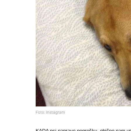
Foto: Instagram
KADA psi naprave pogrešku, obično nam uput