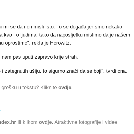
ni mi se da i on misli isto. To se događa jer smo nekako
 kao i o ljudima, tako da naposljetku mislimo da je našem
mu oprostimo", rekla je Horowitz.
 nam pas uputi zapravo krije strah.
zategnutih ušiju, to sigurno znači da se boji", tvrdi ona.
ti grešku u tekstu? Kliknite
ovdje
.
.
840.412 ČITATE
dex.hr
ili klikom
ovdje
. Atraktivne fotografije i videe