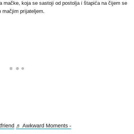
za mačke, koja se sastoji od postolja i štapića na čijem se
m mačjim prijateljem.
friend
♬ Awkward Moments -