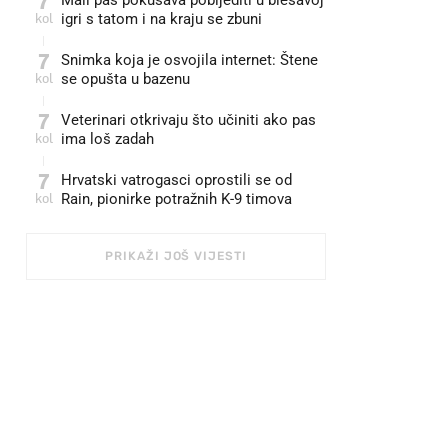
7
Mali pas pokušava pobijediti u blesavoj
kol
igri s tatom i na kraju se zbuni
7
Snimka koja je osvojila internet: Štene
kol
se opušta u bazenu
7
Veterinari otkrivaju što učiniti ako pas
kol
ima loš zadah
7
Hrvatski vatrogasci oprostili se od
kol
Rain, pionirke potražnih K-9 timova
PRIKAŽI JOŠ VIJESTI