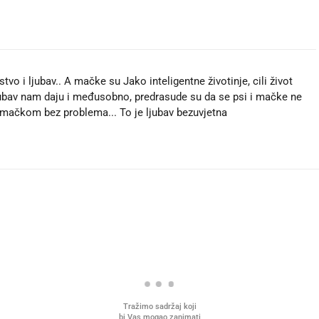
stvo i ljubav.. A mačke su Jako inteligentne životinje, cili život
ubav nam daju i međusobno, predrasude su da se psi i mačke ne
la s mačkom bez problema... To je ljubav bezuvjetna ❤❤🥰🥰
Tražimo sadržaj koji
bi Vas mogao zanimati