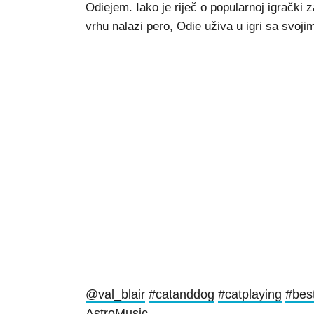
Odiejem. Iako je riječ o popularnoj igrački 
vrhu nalazi pero, Odie uživa u igri sa svoji
@val_blair
#catanddog
#catplaying
#best
AstroMusic