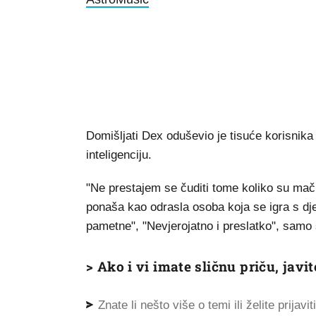
Domišljati Dex oduševio je tisuće korisnika
inteligenciju.
"Ne prestajem se čuditi tome koliko su ma
ponaša kao odrasla osoba koja se igra s dj
pametne", "Nevjerojatno i preslatko", samo 
> Ako i vi imate sličnu priču, jav
Znate li nešto više o temi ili želite prijavi