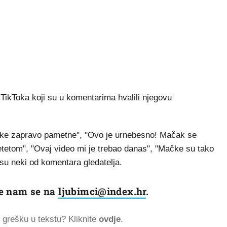
 TikToka koji su u komentarima hvalili njegovu
čke zapravo pametne", "Ovo je urnebesno! Mačak se
etetom", "Ovaj video mi je trebao danas", "Mačke su tako
su neki od komentara gledatelja.
ite nam se na
ljubimci@index.hr
.
ti grešku u tekstu? Kliknite
ovdje
.