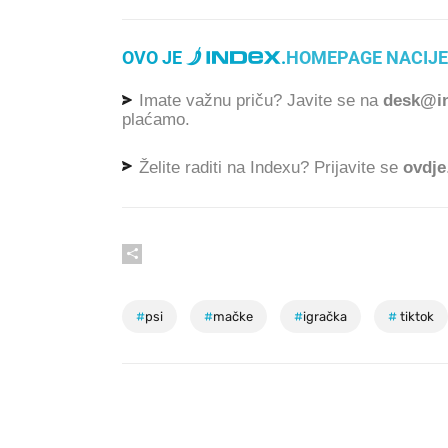
OVO JE
.
HOMEPAGE NACIJE
Imate važnu priču? Javite se na
desk@in
plaćamo.
Želite raditi na Indexu? Prijavite se
ovdje
#
psi
#
mačke
#
igračka
#
tiktok