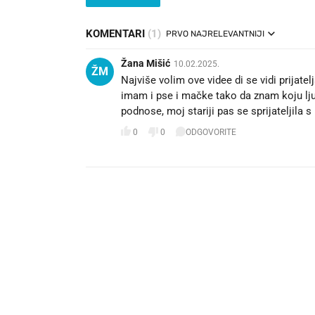
KOMENTARI
(1)
PRVO NAJRELEVANTNIJI
Žana Mišić
10.02.2025.
ŽM
Najviše volim ove videe di se vidi prijatelj
imam i pse i mačke tako da znam koju lj
podnose, moj stariji pas se sprijatelji
0
0
ODGOVORITE