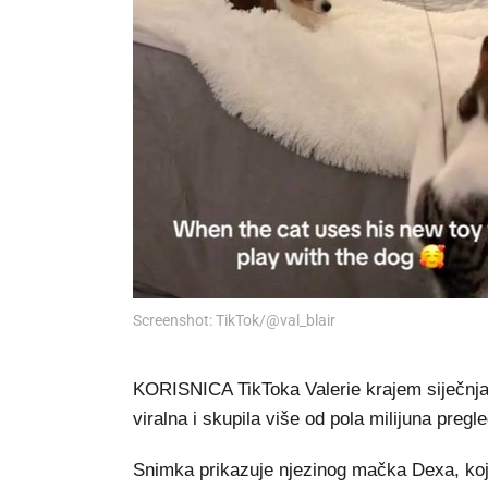
Screenshot: TikTok/@val_blair
KORISNICA TikToka Valerie krajem siječnja 
viralna i skupila više od pola milijuna pregl
Snimka prikazuje njezinog mačka Dexa, koji