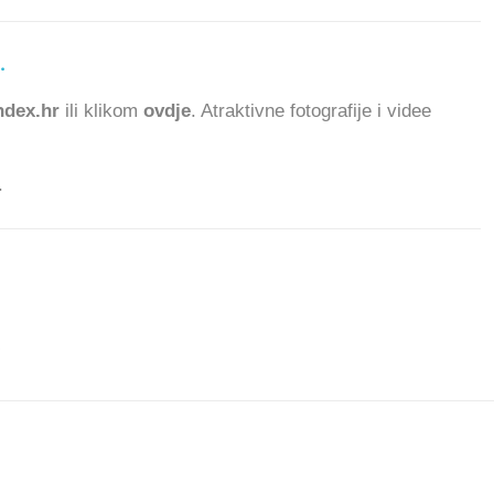
.
dex.hr
ili klikom
ovdje
. Atraktivne fotografije i videe
.