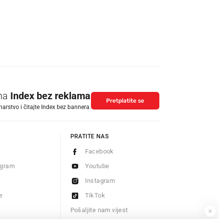
 na
Index bez reklama
Pretplatite se
arstvo i čitajte Index bez bannera.
PRATITE NAS
Facebook
ogram
Youtube
Instagram
e
TikTok
Pošaljite nam vijest