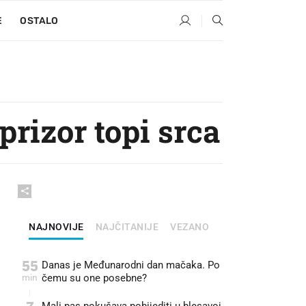
E
OSTALO
rizor topi srca
NAJNOVIJE
NAJČITANIJE
VEZANO
55
Danas je Međunarodni dan mačaka. Po
min
čemu su one posebne?