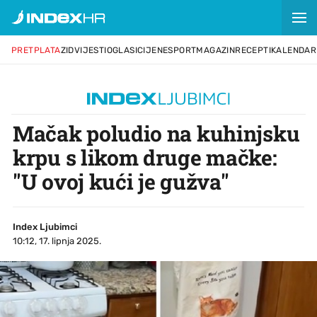
PRETPLATA
ZID
VIJESTI
OGLASI
CIJENE
SPORT
MAGAZIN
RECEPTI
KALENDAR
Mačak poludio na kuhinjsku
krpu s likom druge mačke:
"U ovoj kući je gužva"
Index Ljubimci
10:12, 17. lipnja 2025.