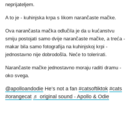
neprijateljem.
A to je - kuhinjska krpa s likom narančaste mačke.
Ova narančasta mačka odlučila je da u kućanstvu
smiju postojati samo dvije narančaste mačke, a treća -
makar bila samo fotografija na kuhinjskoj krpi -
jednostavno nije dobrodošla. Neće to tolerirati.
Narančaste mačke jednostavno moraju raditi dramu -
oko svega.
@apolloandodie
He’s not a fan
#catsoftiktok
#cats
#orangecat
♬ original sound - Apollo & Odie