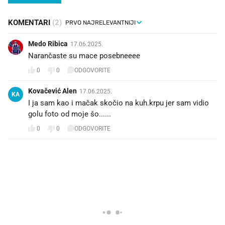
KOMENTARI
(2)
Medo Ribica
17.06.2025.
Narančaste su mace posebneeee
0
0
ODGOVORITE
Kovačević Alen
17.06.2025.
KA
I ja sam kao i mačak skočio na kuh.krpu jer sam vidio
golu foto od moje šo......
0
0
ODGOVORITE
PROČITAJTE JOŠ