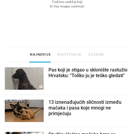
VIDEO
Liječnik otkrio kad je
Što povezuje Lexus i
najbolje vrijeme za skidanje
legendarnog Ponyja?
dioptrije
NAJNOVIJE
NAJČITANIJE
VEZANO
Pas koji je stigao u sklonište rastužio
Hrvatsku: "Toliko ju je teško gledati"
13 iznenađujućih sličnosti između
mačaka i pasa koje mnogi ne
primjećuju
Studija: Većina mačaka brzo se