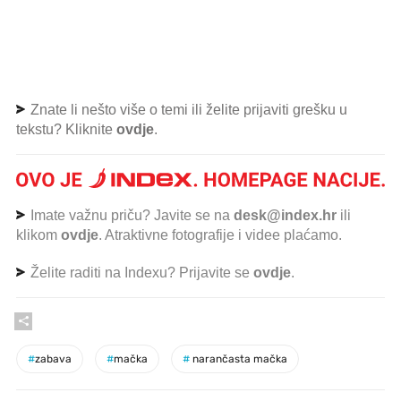
Znate li nešto više o temi ili želite prijaviti grešku u
tekstu? Kliknite
ovdje
.
Imate važnu priču? Javite se na
desk@index.hr
ili
klikom
ovdje
. Atraktivne fotografije i videe plaćamo.
Želite raditi na Indexu? Prijavite se
ovdje
.
#
zabava
#
mačka
#
narančasta mačka