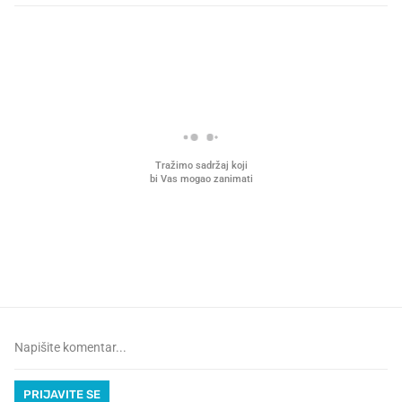
PROČITAJTE JOŠ
VIDEO
Liječnik otkrio kad je
Što povezuje Lexus i
najbolje vrijeme za skidanje
legendarnog Ponyja?
dioptrije
PRIJAVITE SE