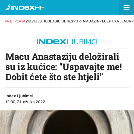
PRETPLATA
ZID
VIJESTI
OGLASI
CIJENE
SPORT
MAGAZIN
RECEPTI
KALENDAR
Macu Anastaziju deložirali
su iz kućice: "Uspavajte me!
Dobit ćete što ste htjeli"
Index Ljubimci
12:00, 31. ožujka 2022.