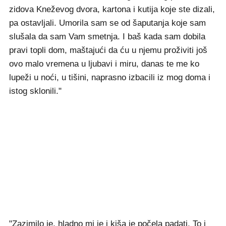
zidova Kneževog dvora, kartona i kutija koje ste dizali,
pa ostavljali. Umorila sam se od šaputanja koje sam
slušala da sam Vam smetnja. I baš kada sam dobila
pravi topli dom, maštajući da ću u njemu proživiti još
ovo malo vremena u ljubavi i miru, danas te me ko
lupeži u noći, u tišini, naprasno izbacili iz mog doma i
istog sklonili."
"Zazimilo je, hladno mi je i kiša je počela padati. To i