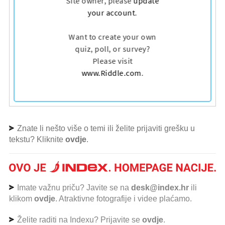
Znate li nešto više o temi ili želite prijaviti grešku u
tekstu? Kliknite
ovdje
.
Imate važnu priču? Javite se na
desk@index.hr
ili
klikom
ovdje
. Atraktivne fotografije i videe plaćamo.
Želite raditi na Indexu? Prijavite se
ovdje
.