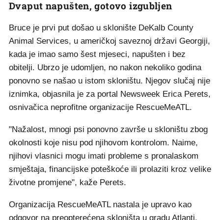
Dvaput napušten, gotovo izgubljen
Bruce je prvi put došao u sklonište DeKalb County
Animal Services, u američkoj saveznoj državi Georgiji,
kada je imao samo šest mjeseci, napušten i bez
obitelji. Ubrzo je udomljen, no nakon nekoliko godina
ponovno se našao u istom skloništu. Njegov slučaj nije
iznimka, objasnila je za portal Newsweek Erica Perets,
osnivačica neprofitne organizacije RescueMeATL.
"Nažalost, mnogi psi ponovno završe u skloništu zbog
okolnosti koje nisu pod njihovom kontrolom. Naime,
njihovi vlasnici mogu imati probleme s pronalaskom
smještaja, financijske poteškoće ili prolaziti kroz velike
životne promjene", kaže Perets.
Organizacija RescueMeATL nastala je upravo kao
odgovor na preopterećena skloništa u gradu Atlanti.