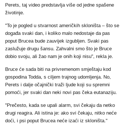
Perets, taj video predstavlja više od jedne spašene
životinje.
"To je pogled u stvarnost američkih skloništa – što se
događa svaki dan, i koliko malo nedostaje da pas
poput Brucea bude zauvijek izgubljen. Svaki pas
zaslužuje drugu šansu. Zahvalni smo što je Bruce
dobio svoju, ali žao nam je onih koji nisu", rekla je.
Bruce će sada biti na privremenom smještaju kod
gospodina Todda, s ciljem trajnog udomljenja. No,
Perets i dalje očajnički traži ljude koji su spremni
pomoći, jer svaki dan neki novi pas čeka eutanaziju.
"Prečesto, kada se upali alarm, svi čekaju da netko
drugi reagira. Ali istina je: ako svi čekaju, nitko neće
doći, i psi poput Brucea neće izaći iz skloništa."