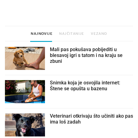
VIDEO
Liječnik otkrio kad je
Što povezuje Lexus i
najbolje vrijeme za skidanje
legendarnog Ponyja?
dioptrije
NAJNOVIJE
NAJČITANIJE
VEZANO
Mali pas pokušava pobijediti u
blesavoj igri s tatom i na kraju se
zbuni
Snimka koja je osvojila internet:
Štene se opušta u bazenu
Veterinari otkrivaju što učiniti ako pas
ima loš zadah