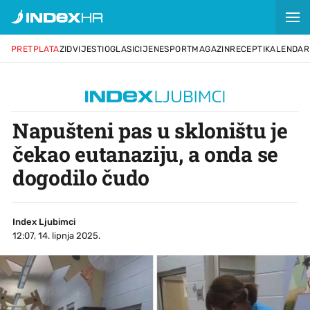
PRETPLATA
ZID
VIJESTI
OGLASI
CIJENE
SPORT
MAGAZIN
RECEPTI
KALENDAR
Napušteni pas u skloništu je
čekao eutanaziju, a onda se
dogodilo čudo
Index Ljubimci
12:07, 14. lipnja 2025.