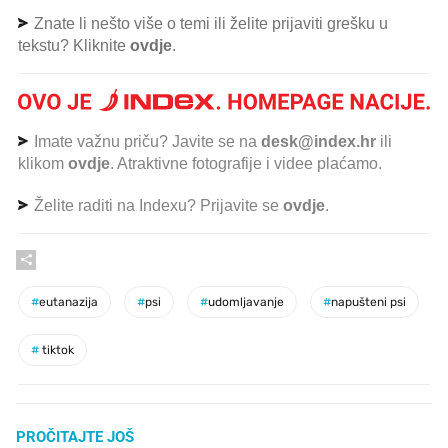
Znate li nešto više o temi ili želite prijaviti grešku u
tekstu? Kliknite
ovdje
.
Imate važnu priču? Javite se na
desk@index.hr
ili
klikom
ovdje
. Atraktivne fotografije i videe plaćamo.
Želite raditi na Indexu? Prijavite se
ovdje
.
#
eutanazija
#
psi
#
udomljavanje
#
napušteni psi
#
tiktok
PROČITAJTE JOŠ