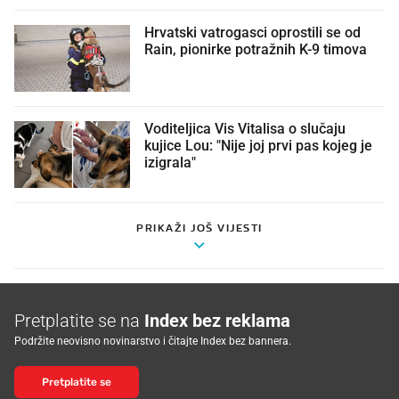
Hrvatski vatrogasci oprostili se od
Rain, pionirke potražnih K-9 timova
Voditeljica Vis Vitalisa o slučaju
kujice Lou: "Nije joj prvi pas kojeg je
izigrala"
PRIKAŽI JOŠ VIJESTI
Pretplatite se na
Index bez reklama
Podržite neovisno novinarstvo i čitajte Index bez bannera.
Pretplatite se