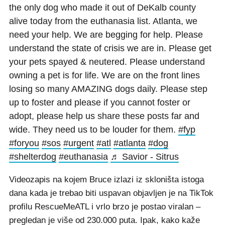
the only dog who made it out of DeKalb county
alive today from the euthanasia list. Atlanta, we
need your help. We are begging for help. Please
understand the state of crisis we are in. Please get
your pets spayed & neutered. Please understand
owning a pet is for life. We are on the front lines
losing so many AMAZING dogs daily. Please step
up to foster and please if you cannot foster or
adopt, please help us share these posts far and
wide. They need us to be louder for them.
#fyp
#foryou
#sos
#urgent
#atl
#atlanta
#dog
#shelterdog
#euthanasia
♬ Savior - Sitrus
Videozapis na kojem Bruce izlazi iz skloništa istoga
dana kada je trebao biti uspavan objavljen je na TikTok
profilu RescueMeATL i vrlo brzo je postao viralan –
pregledan je više od 230.000 puta. Ipak, kako kaže