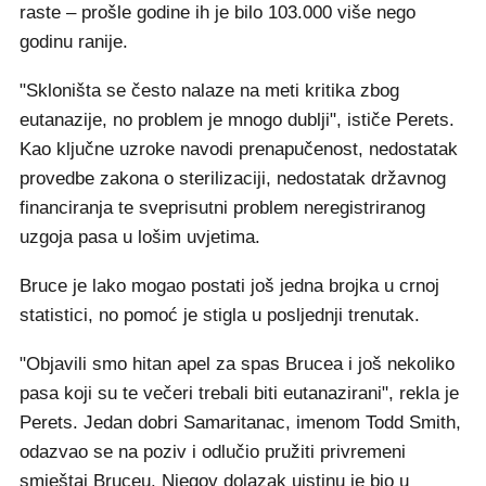
raste – prošle godine ih je bilo 103.000 više nego
godinu ranije.
"Skloništa se često nalaze na meti kritika zbog
eutanazije, no problem je mnogo dublji", ističe Perets.
Kao ključne uzroke navodi prenapučenost, nedostatak
provedbe zakona o sterilizaciji, nedostatak državnog
financiranja te sveprisutni problem neregistriranog
uzgoja pasa u lošim uvjetima.
Bruce je lako mogao postati još jedna brojka u crnoj
statistici, no pomoć je stigla u posljednji trenutak.
"Objavili smo hitan apel za spas Brucea i još nekoliko
pasa koji su te večeri trebali biti eutanazirani", rekla je
Perets. Jedan dobri Samaritanac, imenom Todd Smith,
odazvao se na poziv i odlučio pružiti privremeni
smještaj Bruceu. Njegov dolazak uistinu je bio u