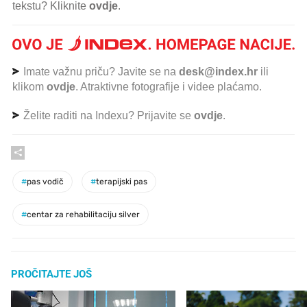
tekstu? Kliknite
ovdje
.
Imate važnu priču? Javite se na
desk@index.hr
ili
klikom
ovdje
. Atraktivne fotografije i videe plaćamo.
Želite raditi na Indexu? Prijavite se
ovdje
.
#
pas vodič
#
terapijski pas
#
centar za rehabilitaciju silver
PROČITAJTE JOŠ