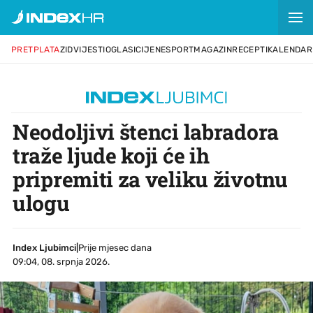
PRETPLATA
ZID
VIJESTI
OGLASI
CIJENE
SPORT
MAGAZIN
RECEPTI
KALENDAR
Neodoljivi štenci labradora
traže ljude koji će ih
pripremiti za veliku životnu
ulogu
Index Ljubimci
|
Prije mjesec dana
09:04, 08. srpnja 2026.