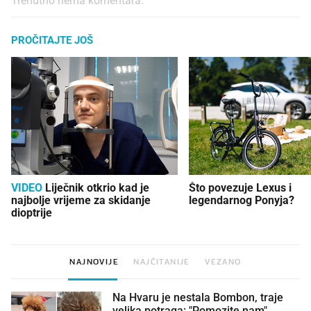
Trenutno nema komentara.
PROČITAJTE JOŠ
VIDEO
Liječnik otkrio kad je
Što povezuje Lexus i
najbolje vrijeme za skidanje
legendarnog Ponyja?
dioptrije
NAJNOVIJE
NAJČITANIJE
VEZANO
Na Hvaru je nestala Bombon, traje
velika potraga: "Pomozite nam"