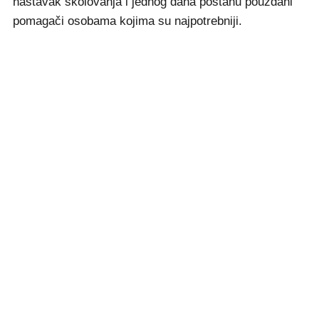
nastavak školovanja i jednog dana postanu pouzdani
pomagači osobama kojima su najpotrebniji.