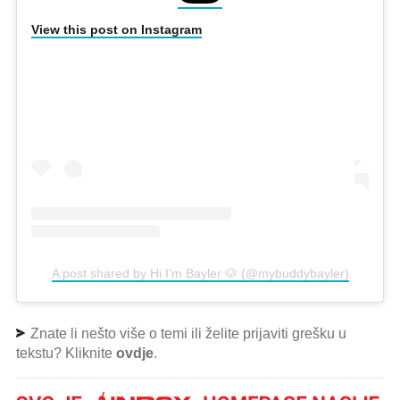
View this post on Instagram
A post shared by Hi I’m Bayler 🐶 (@mybuddybayler)
Znate li nešto više o temi ili želite prijaviti grešku u
tekstu? Kliknite
ovdje
.