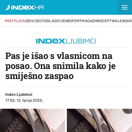
PRETPLATA
ZID
VIJESTI
OGLASI
CIJENE
SPORT
MAGAZIN
RECEPTI
KALENDAR
Pas je išao s vlasnicom na
posao. Ona snimila kako je
smiješno zaspao
Index Ljubimci
17:55, 12. lipnja 2025.