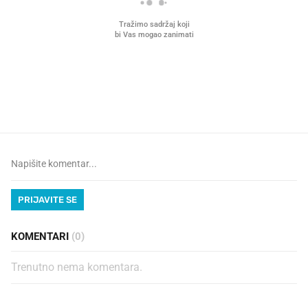
VIDEO
Liječnik otkrio kad je
Što povezuje Lexus i
najbolje vrijeme za skidanje
legendarnog Ponyja?
dioptrije
PRIJAVITE SE
KOMENTARI
(0)
Trenutno nema komentara.
PROČITAJTE JOŠ