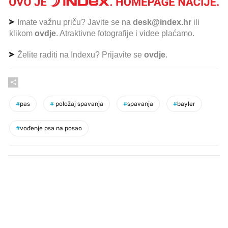
Imate važnu priču? Javite se na
desk@index.hr
ili
klikom
ovdje
. Atraktivne fotografije i videe plaćamo.
Želite raditi na Indexu? Prijavite se
ovdje
.
#
pas
#
položaj spavanja
#
spavanja
#
bayler
#
vođenje psa na posao
PROČITAJTE JOŠ