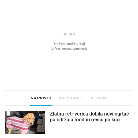
VIDEO
Liječnik otkrio kad je
Što povezuje Lexus i
najbolje vrijeme za skidanje
legendarnog Ponyja?
dioptrije
NAJNOVIJE
NAJČITANIJE
VEZANO
Zlatna retriverica dobila novi ogrtač
pa održala modnu reviju po kući 🤩