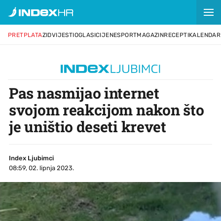
PRETPLATA
ZID
VIJESTI
OGLASI
CIJENE
SPORT
MAGAZIN
RECEPTI
KALENDAR
Pas nasmijao internet
svojom reakcijom nakon što
je uništio deseti krevet
Index Ljubimci
08:59, 02. lipnja 2023.