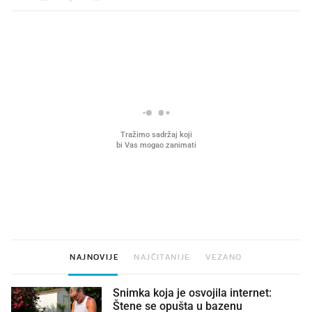
PROČITAJTE JOŠ
VIDEO
Liječnik otkrio kad je
Što povezuje Lexus i
najbolje vrijeme za skidanje
legendarnog Ponyja?
dioptrije
NAJNOVIJE
NAJČITANIJE
VEZANO
Snimka koja je osvojila internet:
Štene se opušta u bazenu