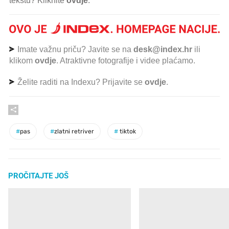
tekstu? Kliknite
ovdje
.
Imate važnu priču? Javite se na
desk@index.hr
ili
klikom
ovdje
. Atraktivne fotografije i videe plaćamo.
Želite raditi na Indexu? Prijavite se
ovdje
.
#
pas
#
zlatni retriver
#
tiktok
PROČITAJTE JOŠ