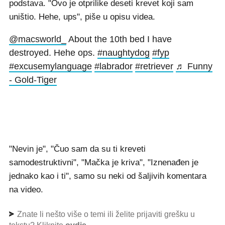
podstava. "Ovo je otprilike deseti krevet koji sam
uništio. Hehe, ups", piše u opisu videa.
@macsworld_
About the 10th bed I have
destroyed. Hehe ops.
#naughtydog
#fyp
#excusemylanguage
#labrador
#retriever
♬ Funny
- Gold-Tiger
"Nevin je", "Čuo sam da su ti kreveti
samodestruktivni", "Mačka je kriva", "Iznenađen je
jednako kao i ti", samo su neki od šaljivih komentara
na video.
Znate li nešto više o temi ili želite prijaviti grešku u