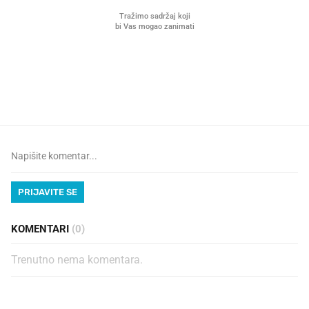
VIDEO
Liječnik otkrio kad je
Što povezuje Lexus i
najbolje vrijeme za skidanje
legendarnog Ponyja?
dioptrije
PRIJAVITE SE
KOMENTARI
(0)
Trenutno nema komentara.
PROČITAJTE JOŠ