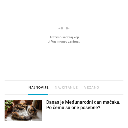
VIDEO
Liječnik otkrio kad je
Što povezuje Lexus i
najbolje vrijeme za skidanje
legendarnog Ponyja?
dioptrije
NAJNOVIJE
NAJČITANIJE
VEZANO
Danas je Međunarodni dan mačaka.
Po čemu su one posebne?