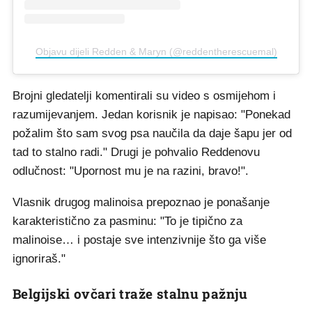
Objavu dijeli Redden & Maryn (@reddentherescuemal)
Brojni gledatelji komentirali su video s osmijehom i
razumijevanjem. Jedan korisnik je napisao: "Ponekad
požalim što sam svog psa naučila da daje šapu jer od
tad to stalno radi." Drugi je pohvalio Reddenovu
odlučnost: "Upornost mu je na razini, bravo!".
Vlasnik drugog malinoisa prepoznao je ponašanje
karakteristično za pasminu: "To je tipično za
malinoise… i postaje sve intenzivnije što ga više
ignoriraš."
Belgijski ovčari traže stalnu pažnju