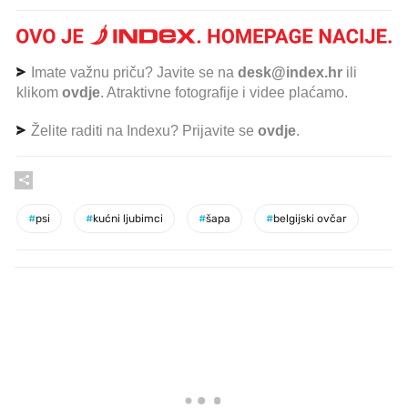
Imate važnu priču? Javite se na
desk@index.hr
ili
klikom
ovdje
. Atraktivne fotografije i videe plaćamo.
Želite raditi na Indexu? Prijavite se
ovdje
.
#
psi
#
kućni ljubimci
#
šapa
#
belgijski ovčar
PROČITAJTE JOŠ