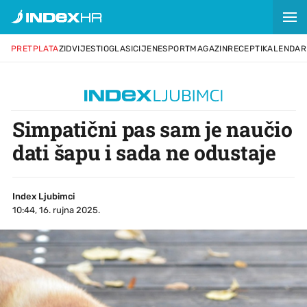
PRETPLATA
ZID
VIJESTI
OGLASI
CIJENE
SPORT
MAGAZIN
RECEPTI
KALENDAR
Simpatični pas sam je naučio
dati šapu i sada ne odustaje
Index Ljubimci
10:44, 16. rujna 2025.