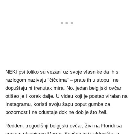
NEKI psi toliko su vezani uz svoje vlasnike da ih s
razlogom nazivaju "čičcima" – prate ih u stopu i ne
dopuštaju ni trenutak mira. No, jedan belgijski ovčar
otišao je i korak dalje. U videu koji je postao viralan na
Instagramu, koristi svoju šapu poput gumba za
pozornost i ne odustaje dok ne dobije što želi.
Redden, trogodišnji belgijski ovčar, živi na Floridi sa
svojom vlasnicom Maryn. Spašen je iz skloništa, a