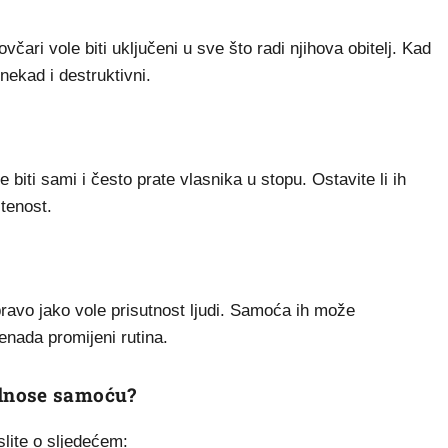
ovčari vole biti uključeni u sve što radi njihova obitelj. Kad
ekad i destruktivni.
 biti sami i često prate vlasnika u stopu. Ostavite li ih
tenost.
pravo jako vole prisutnost ljudi. Samoća ih može
enada promijeni rutina.
odnose samoću?
lite o sljedećem: