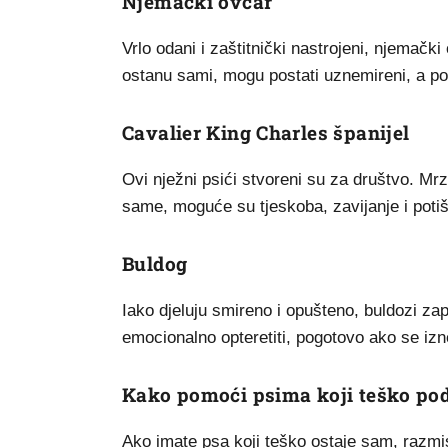
Njemački ovčar
Vrlo odani i zaštitnički nastrojeni, njemački 
ostanu sami, mogu postati uznemireni, a pon
Cavalier King Charles španijel
Ovi nježni psići stvoreni su za društvo. Mrze
same, moguće su tjeskoba, zavijanje i potiš
Buldog
Iako djeluju smireno i opušteno, buldozi za
emocionalno opteretiti, pogotovo ako se izn
Kako pomoći psima koji teško p
Ako imate psa koji teško ostaje sam, razmis