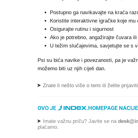
Postupno ga navikavajte na kraća ra
Koristite interaktivne igračke koje mu
Osigurajte rutinu i sigurnost
Ako je potrebno, angažirajte čuvara il
U težim slučajevima, savjetujte se s 
Psi su bića navike i povezanosti, pa je važ
možemo biti uz njih cijeli dan.
Znate li nešto više o temi ili želite prijavi
OVO JE
.
HOMEPAGE NACIJE
Imate važnu priču? Javite se na
desk@in
plaćamo.