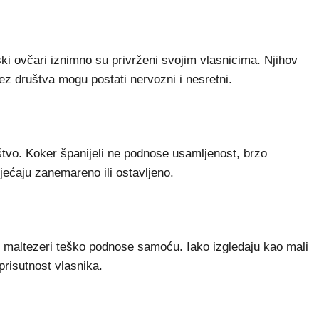
otski ovčari iznimno su privrženi svojim vlasnicima. Njihov
bez društva mogu postati nervozni i nesretni.
tvo. Koker španijeli ne podnose usamljenost, brzo
jećaju zanemareno ili ostavljeno.
de, maltezeri teško podnose samoću. Iako izgledaju kao mali
prisutnost vlasnika.