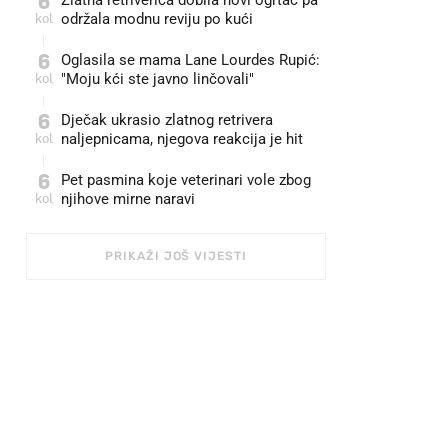
6
Zlatna retriverica dobila novi ogrtač pa
kol
održala modnu reviju po kući 🤩
6
Oglasila se mama Lane Lourdes Rupić:
kol
"Moju kći ste javno linčovali"
6
Dječak ukrasio zlatnog retrivera
kol
naljepnicama, njegova reakcija je hit
6
Pet pasmina koje veterinari vole zbog
kol
njihove mirne naravi
PRIKAŽI JOŠ VIJESTI