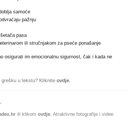
zdoblja samoće
 odvraćaju pažnju
i šetača pasa
veterinarom ili stručnjakom za pseće ponašanje
no osigurati im emocionalnu sigurnost, čak i kada ne
ti grešku u tekstu? Kliknite
ovdje
.
.
392.055 ČITATELJA
dex.hr
ili klikom
ovdje
. Atraktivne fotografije i videe